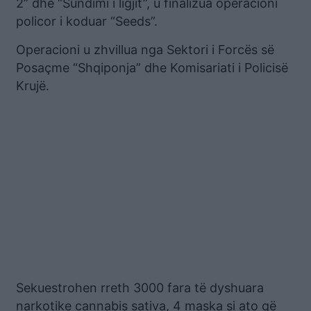
2” dhe “Sundimi i ligjit”, u finalizua operacioni
policor i koduar “Seeds”.
Operacioni u zhvillua nga Sektori i Forcës së
Posaçme “Shqiponja” dhe Komisariati i Policisë
Krujë.
Sekuestrohen rreth 3000 fara të dyshuara
narkotike cannabis sativa, 4 maska si ato që