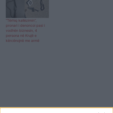
“Tërhiq kallëzimin”,
pronari i denoncoi pasi i
vodhën biznesin, 4
persona në Krujë e
kërcënojnë me armë