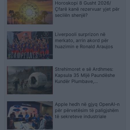
Horoskopi 8 Gusht 2026/
Çfarë kanë rezervuar yjet për
secilën shenjë?
Liverpooli surprizon në
merkato, arrin akord për
huazimin e Ronald Araujos
Strehimoret e së Ardhmes:
Kapsula 35 Mijë Paundëshe
Kundër Plumbave,
Shpërthimeve dhe Fatkeqësive
Natyrore
Apple hedh në gjyq OpenAI-n
për përvetësim të paligjshëm
të sekreteve industriale