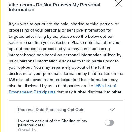
albeu.com -
Do Not Process My Personal
Information
Shtuar
më
19.03.2024 12:39
If you wish to opt-out of the sale, sharing to third parties, or
Tags:
,
,
,
26-vjeçari
arme
arrestohet
processing of your personal or sensitive information for
,
,
Kruje
maska
municion
targeted advertising by us, please use the below opt-out
section to confirm your selection. Please note that after your
opt-out request is processed you may continue seeing
interest-based ads based on personal information utilized by
us or personal information disclosed to third parties prior to
your opt-out. You may separately opt-out of the further
disclosure of your personal information by third parties on the
IAB’s list of downstream participants. This information may
also be disclosed by us to third parties on the
IAB’s List of
Downstream Participants
that may further disclose it to other
third parties.
Personal Data Processing Opt Outs
Gramsh, tre zjarre nën
Video/ Kamioni e përplas
I want to opt-out of the Sharing of my
personal data.
kontroll pas ndërhyrjes në
dhe e tërheq zvarrë 12-
Opted In