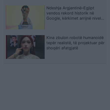
Ndeshja Argjentinë–Egjipt
vendos rekord historik në
Google, kërkimet arrijnë nivele
të papara
Kina zbulon robotë humanoidë
tepër realistë, të projektuar për
shoqëri afatgjatë