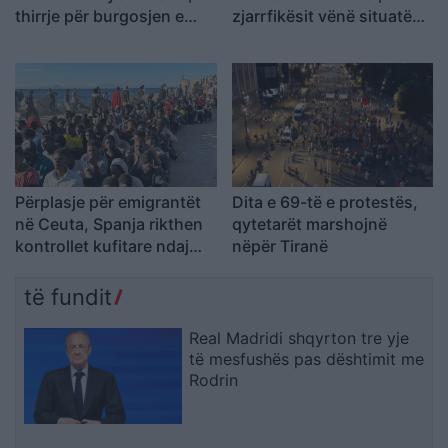
thirrje për burgosjen e
zjarrfikësit vënë situatën
Ramës dhe Berishës:
nën kontroll
“Nesër do të jemi më
shumë, nuk ndalemi”
Përplasje për emigrantët
Dita e 69-të e protestës,
në Ceuta, Spanja rikthen
qytetarët marshojnë
kontrollet kufitare ndaj
nëpër Tiranë
udhëtarëve nga Italia
të fundit
Real Madridi shqyrton tre yje
të mesfushës pas dështimit me
Rodrin