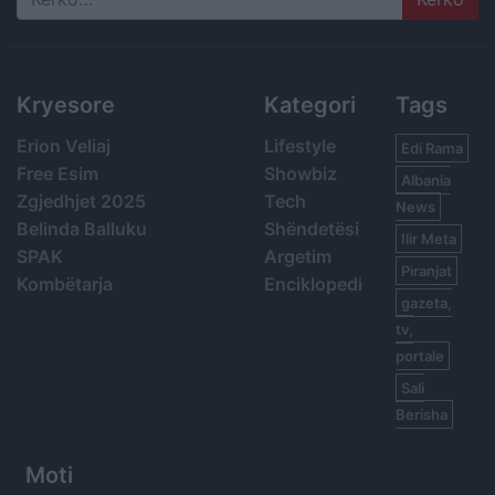
Search
Kryesore
Kategori
Tags
Erion Veliaj
Lifestyle
Edi Rama
Free Esim
Showbiz
Albania
Zgjedhjet 2025
Tech
News
Belinda Balluku
Shëndetësi
Ilir Meta
SPAK
Argetim
Piranjat
Kombëtarja
Enciklopedi
gazeta,
tv,
portale
Sali
Berisha
Moti