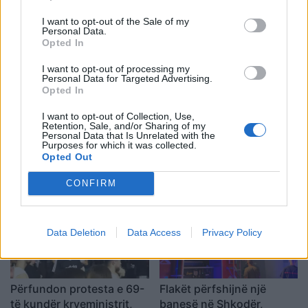
terrene të vështira
vjeçarin që po kthehej nga
shkolla, i mituri shpëton
I want to opt-out of the Sale of my
Personal Data.
mrekullisht
Opted In
I want to opt-out of processing my
Personal Data for Targeted Advertising.
Opted In
I want to opt-out of Collection, Use,
Retention, Sale, and/or Sharing of my
SHBA: Bisedimet Oman-
Dita e tetë e protestës në
Personal Data that Is Unrelated with the
Iran po avancojnë,
Divjakë, banorët
Purposes for which it was collected.
Opted Out
marrëveshja për lundrimin
refuzojnë bashkimin me
në Hormuz pritet së
Lushnjen
CONFIRM
shpejti
Data Deletion
Data Access
Privacy Policy
Përfundon protesta e 69-
Flakët përfshijnë një
të kundër kryeministrit,
banesë në Shkodër,