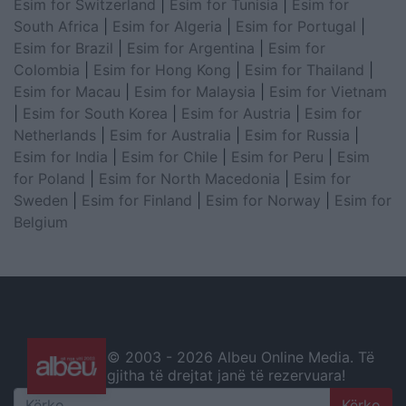
Esim for Switzerland
|
Esim for Tunisia
|
Esim for
South Africa
|
Esim for Algeria
|
Esim for Portugal
|
Esim for Brazil
|
Esim for Argentina
|
Esim for
Colombia
|
Esim for Hong Kong
|
Esim for Thailand
|
Esim for Macau
|
Esim for Malaysia
|
Esim for Vietnam
|
Esim for South Korea
|
Esim for Austria
|
Esim for
Netherlands
|
Esim for Australia
|
Esim for Russia
|
Esim for India
|
Esim for Chile
|
Esim for Peru
|
Esim
for Poland
|
Esim for North Macedonia
|
Esim for
Sweden
|
Esim for Finland
|
Esim for Norway
|
Esim for
Belgium
© 2003 -
2026 Albeu Online Media. Të
gjitha të drejtat janë të rezervuara!