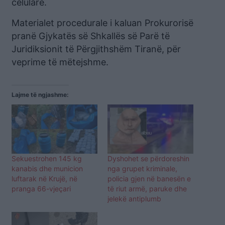
celularë.
Materialet procedurale i kaluan Prokurorisë
pranë Gjykatës së Shkallës së Parë të
Juridiksionit të Përgjithshëm Tiranë, për
veprime të mëtejshme.
Lajme të ngjashme:
Sekuestrohen 145 kg
Dyshohet se përdoreshin
kanabis dhe municion
nga grupet kriminale,
luftarak në Krujë, në
policia gjen në banesën e
pranga 66-vjeçari
të riut armë, paruke dhe
jelekë antiplumb