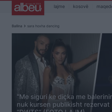
lajme
kosovë
maqed
keyboard_arrow_right
Ballina
sara hoxha dancing
“Me siguri ke diçka me balerini
nuk kursen publikisht rezervat 