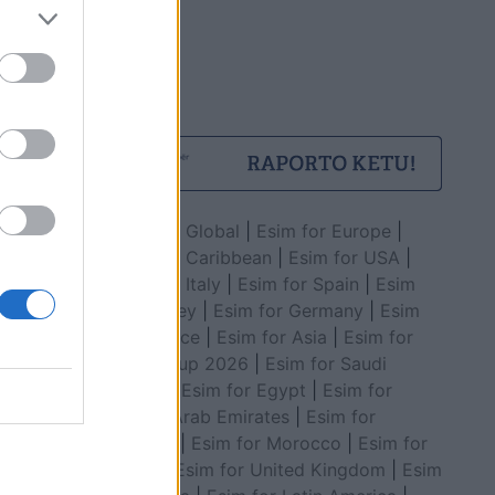
Esim for Global
|
Esim for Europe
|
Esim for Caribbean
|
Esim for USA
|
Esim for Italy
|
Esim for Spain
|
Esim
for Turkey
|
Esim for Germany
|
Esim
for Greece
|
Esim for Asia
|
Esim for
World Cup 2026
|
Esim for Saudi
Arabia
|
Esim for Egypt
|
Esim for
United Arab Emirates
|
Esim for
Balkans
|
Esim for Morocco
|
Esim for
China
|
Esim for United Kingdom
|
Esim