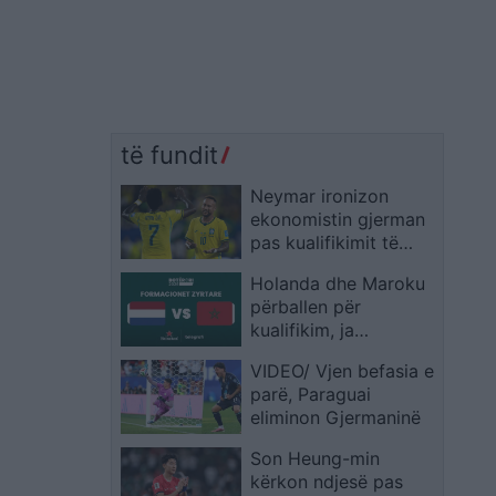
të fundit
Neymar ironizon
ekonomistin gjerman
pas kualifikimit të
Brazilit: Provoje sërish
Holanda dhe Maroku
në Botërorin e
përballen për
ardhshëm
kualifikim, ja
formacionet zyrtare
VIDEO/ Vjen befasia e
parë, Paraguai
eliminon Gjermaninë
Son Heung-min
kërkon ndjesë pas