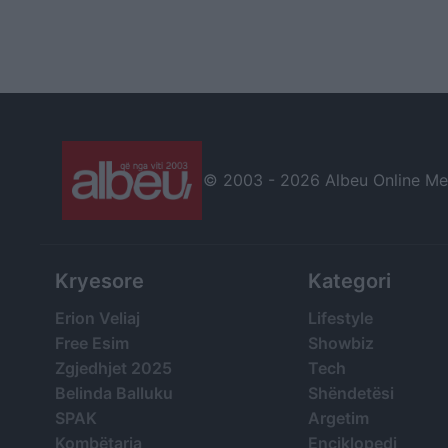
© 2003 -
2026 Albeu Online Medi
Kryesore
Kategori
Erion Veliaj
Lifestyle
Free Esim
Showbiz
Zgjedhjet 2025
Tech
Belinda Balluku
Shëndetësi
SPAK
Argetim
Kombëtarja
Enciklopedi