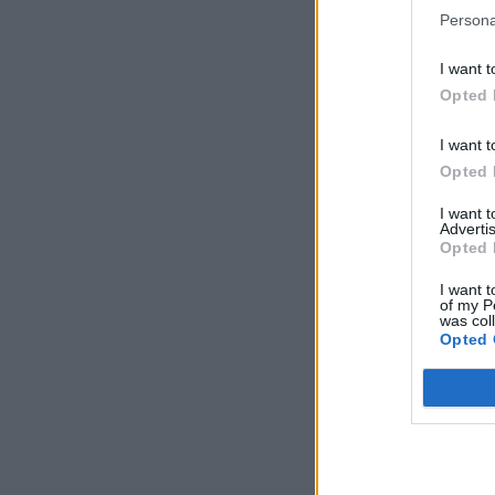
Persona
I want t
Opted 
I want t
Opted 
I want 
Advertis
Opted 
I want t
of my P
was col
Opted 