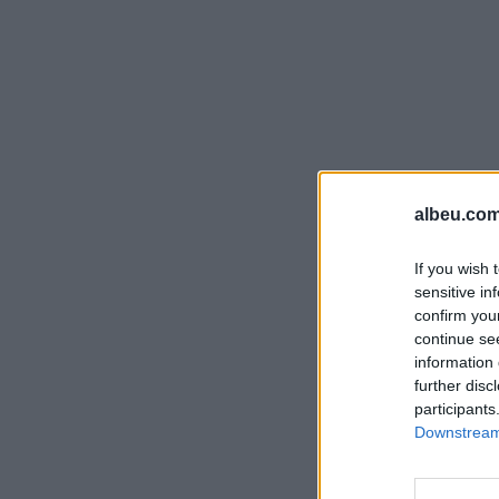
albeu.com
If you wish 
sensitive in
confirm you
continue se
information 
further disc
participants
Downstream 