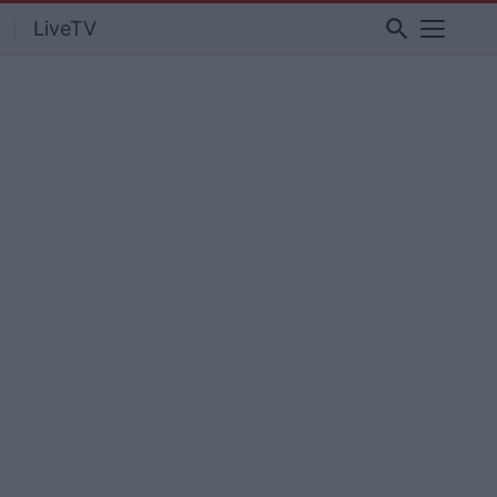
search
LiveTV