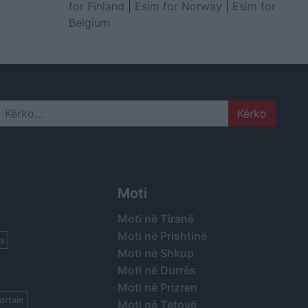
for Finland
|
Esim for Norway
|
Esim for
Belgium
Search
Moti
Moti në Tiranë
Moti në Prishtinë
s
Moti në Shkup
Moti në Durrës
Moti në Prizren
ortale
Moti në Tetovë