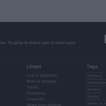
a. Të gjitha të drejtat janë të rezervuara!
Linqet
Tags
Live tv shqiptare
Edi Rama
Moti në Shqipëri
Albania New
Travel
Ilir Meta
Horoskopi
Piranjat
Livescore
gazeta, tv, p
News from Albania