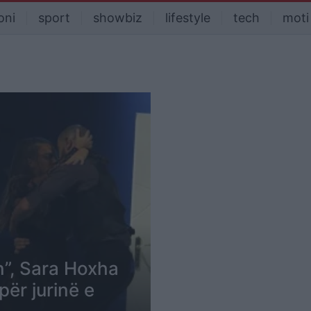
oni
sport
showbiz
lifestyle
tech
moti
n”, Sara Hoxha
për jurinë e