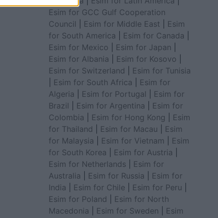
for Africa
|
Esim for Latin America
|
Esim for GCC Gulf Cooperation
Council
|
Esim for Middle East
|
Esim
for South America
|
Esim for Canada
|
Esim for Mexico
|
Esim for Japan
|
Esim for Albania
|
Esim for Kosovo
|
Esim for Switzerland
|
Esim for Tunisia
|
Esim for South Africa
|
Esim for
Algeria
|
Esim for Portugal
|
Esim for
Brazil
|
Esim for Argentina
|
Esim for
Colombia
|
Esim for Hong Kong
|
Esim
for Thailand
|
Esim for Macau
|
Esim
for Malaysia
|
Esim for Vietnam
|
Esim
for South Korea
|
Esim for Austria
|
Esim for Netherlands
|
Esim for
Australia
|
Esim for Russia
|
Esim for
India
|
Esim for Chile
|
Esim for Peru
|
Esim for Poland
|
Esim for North
Macedonia
|
Esim for Sweden
|
Esim