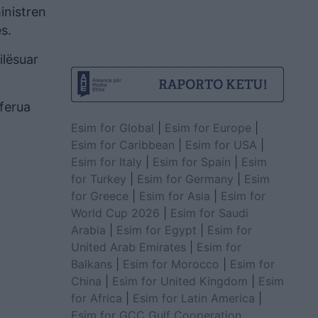
ministren
s.
ilësuar
eferua
Esim for Global
|
Esim for Europe
|
Esim for Caribbean
|
Esim for USA
|
Esim for Italy
|
Esim for Spain
|
Esim
for Turkey
|
Esim for Germany
|
Esim
for Greece
|
Esim for Asia
|
Esim for
World Cup 2026
|
Esim for Saudi
Arabia
|
Esim for Egypt
|
Esim for
United Arab Emirates
|
Esim for
Balkans
|
Esim for Morocco
|
Esim for
China
|
Esim for United Kingdom
|
Esim
for Africa
|
Esim for Latin America
|
Esim for GCC Gulf Cooperation