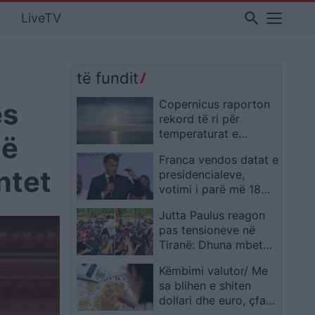
search
LiveTV
të fundit
es
Copernicus raporton
rekord të ri për
temperaturat e
të
oqeaneve në qershor,
Franca vendos datat e
gjashtëmujori i parë i
ntet
presidencialeve,
2026-ës mes më të
votimi i parë më 18
nxehtëve në histori
prill 2027
Jutta Paulus reagon
pas tensioneve në
Tiranë: Dhuna mbetet
e papranueshme në
Këmbimi valutor/ Me
çdo rast
sa blihen e shiten
dollari dhe euro, çfarë
ndodh me monedhat