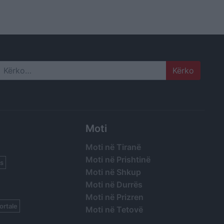
ë
irohen
Search
Moti
Moti në Tiranë
Moti në Prishtinë
s
Moti në Shkup
Moti në Durrës
Moti në Prizren
ortale
Moti në Tetovë