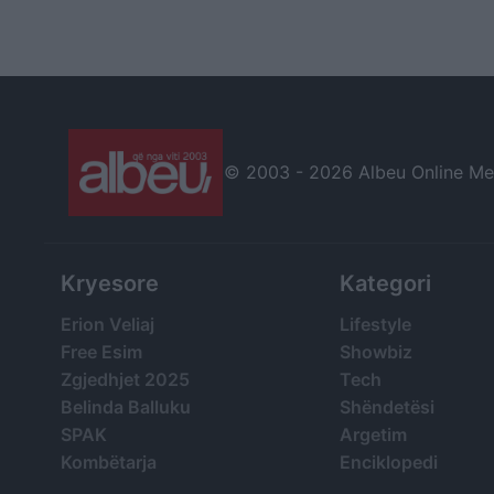
“Skënderbej” drejt
është në gjendje t
Kryeministrisë me
rëndë ndërsa 5 të 
thirrjen: Rama jepe
janë në operim
dorëheqjen
© 2003 -
2026 Albeu Online Medi
Kryesore
Kategori
Erion Veliaj
Lifestyle
Free Esim
Showbiz
Zgjedhjet 2025
Tech
Belinda Balluku
Shëndetësi
SPAK
Argetim
Kombëtarja
Enciklopedi