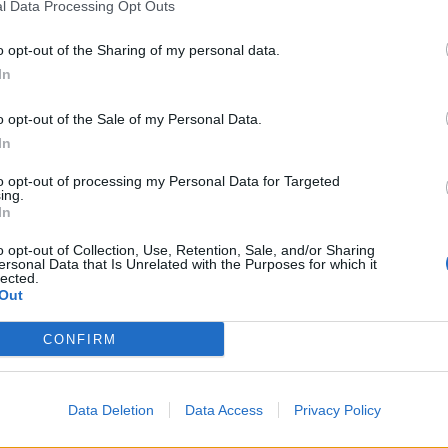
l Data Processing Opt Outs
o opt-out of the Sharing of my personal data.
In
o opt-out of the Sale of my Personal Data.
In
to opt-out of processing my Personal Data for Targeted
ing.
In
o opt-out of Collection, Use, Retention, Sale, and/or Sharing
ersonal Data that Is Unrelated with the Purposes for which it
lected.
Out
CONFIRM
 për ministren”, Korreshi vijon
Korreshi denoncoi situatën alarma
humor: Biznesmeni rruajti lekët
reagon Ministria e Shëndetësisë: Sp
Lushnjës vijon të ofrojë shërbime 
Data Deletion
Data Access
Privacy Policy
të sigurta, pamjet e publikuara…