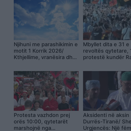
Njihuni me parashikimin e
Mbyllet dita e 31 e
motit 1 Korrik 2026/
revoltës qytetare, 
Kthjellime, vranësira dhe
protestë kundër 
reshje shiu
dhe qeverisë; nes
tubimi i 32-të par
Protesta vazhdon prej
Aksidenti në aksin
orës 10:00, qytetarët
Durrës-Tiranë/ Shef
marshojnë nga
Urgjencës: Një fëm