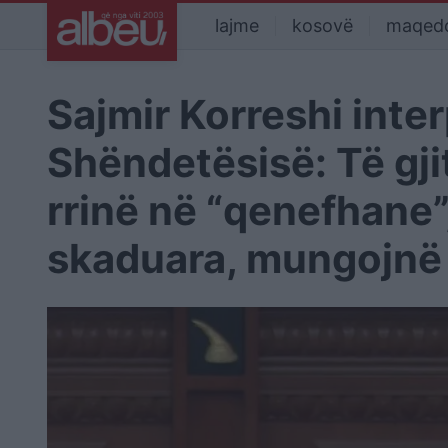
lajme
kosovë
maqed
Sajmir Korreshi inte
Shëndetësisë: Të gji
rrinë në “qenefhane”,
skaduara, mungojnë 