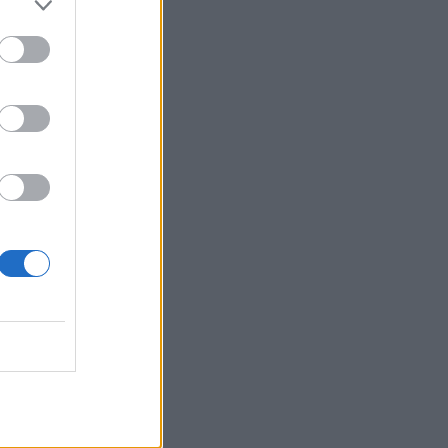
Belgium
nte,
itali i
në kushte