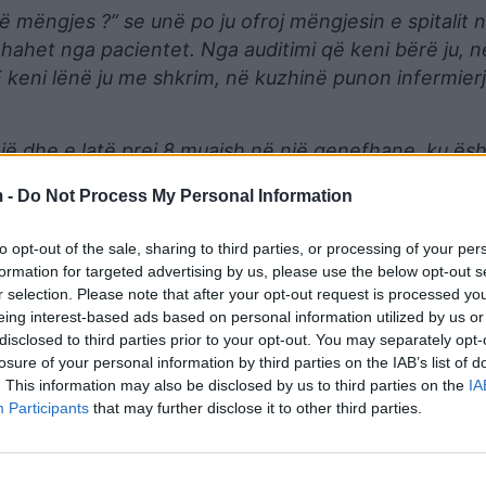
ë mëngjes ?” se unë po ju ofroj mëngjesin e spitalit 
hahet nga pacientet. Nga auditimi që keni bërë ju, 
 keni lënë ju me shkrim, në kuzhinë punon infermierj
jë dhe e latë prej 8 muajsh në një qenefhane, ku ës
 mban këtë përgjegjësi, që të gjithë pacientët e Lus
 -
Do Not Process My Personal Information
finë, kaq të vështirë e keni të kuptoni që ka edhe qy
vizitojmë ambientet e spitalit Lushnje. Pyetje e
to opt-out of the sale, sharing to third parties, or processing of your per
rë bën punën ministrja e Shëndetësisë, rri në aeropl
formation for targeted advertising by us, please use the below opt-out s
ësi?! Sepse në avion mund të kontrollosh maksimumi
r selection. Please note that after your opt-out request is processed y
0 mln lekë ilaçe të skaduara”,
eing interest-based ads based on personal information utilized by us or
tha Korreshi.
disclosed to third parties prior to your opt-out. You may separately opt-
losure of your personal information by third parties on the IAB’s list of
. This information may also be disclosed by us to third parties on the
IA
Participants
that may further disclose it to other third parties.