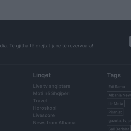
ë
të vdekur dhe 15 të
protestuesve, t
tjerë
plagosur
arrestuarit të l
menjëherë
a. Të gjitha të drejtat janë të rezervuara!
Linqet
Tags
Live tv shqiptare
Edi Rama
Moti në Shqipëri
Albania New
Travel
Ilir Meta
Horoskopi
Piranjat
Livescore
gazeta, tv, p
News from Albania
Sali Berisha