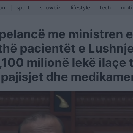
oni
sport
showbiz
lifestyle
tech
moti
rpelancë me ministren e
thë pacientët e Lushnj
100 milionë lekë ilaçe 
pajisjet dhe medikame