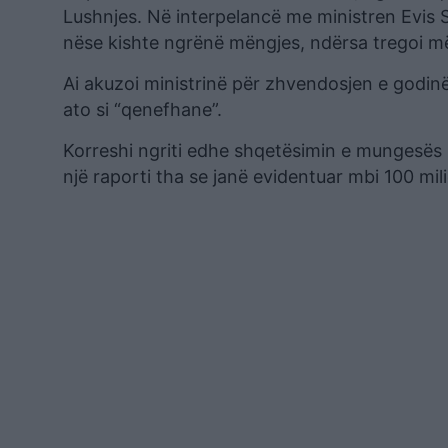
Lushnjes. Në interpelancë me ministren Evis Sal
nëse kishte ngrënë mëngjes, ndërsa tregoi mën
Ai akuzoi ministrinë për zhvendosjen e godinë
ato si “qenefhane”.
Korreshi ngriti edhe shqetësimin e mungesës s
një raporti tha se janë evidentuar mbi 100 mi