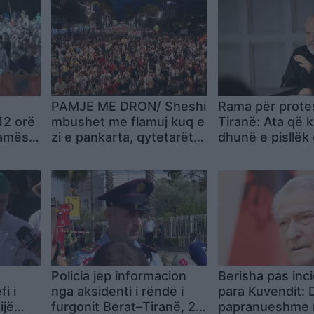
PAMJE ME DRON/ Sheshi
Rama për prote
12 orë
mbushet me flamuj kuq e
Tiranë: Ata që 
Ramës
zi e pankarta, qytetarët
dhunë e pisllëk 
ër
kërkojnë dorëheqjen pa
dështojnë
a SPAK
kushte të Ramës
Policia jep informacion
Berisha pas inc
i i
nga aksidenti i rëndë i
para Kuvendit:
ijë
furgonit Berat–Tiranë, 2
papranueshme 