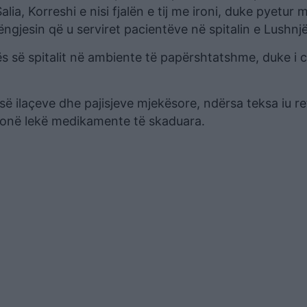
ia, Korreshi e nisi fjalën e tij me ironi, duke pyetur 
gjesin që u serviret pacientëve në spitalin e Lushnjë
s së spitalit në ambiente të papërshtatshme, duke i c
ë ilaçeve dhe pajisjeve mjekësore, ndërsa teksa iu r
lionë lekë medikamente të skaduara.