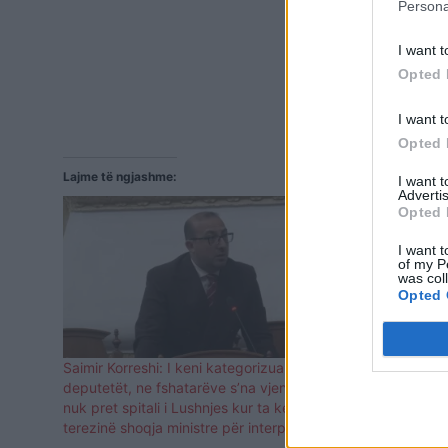
Persona
I want t
Opted 
I want t
Opted 
Lajme të ngjashme:
I want 
Advertis
Opted 
I want t
of my P
was col
Opted 
Saimir Korreshi: I keni kategorizuar
“Solla çizmet
deputetët, ne fshatarëve s’na vjen radha,
akuzat plot 
nuk pret spitali i Lushnjes kur ta ketë
e shalqirit
terezinë shoqja ministre për interpelancë