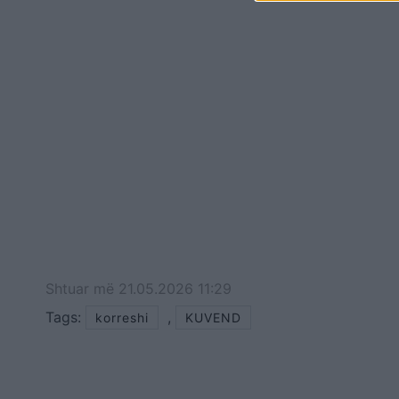
Shtuar
më
21.05.2026 11:29
Tags:
,
korreshi
KUVEND