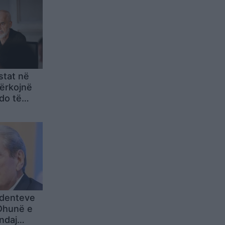
stat në
kërkojnë
do të
identeve
 Dhunë e
ndaj