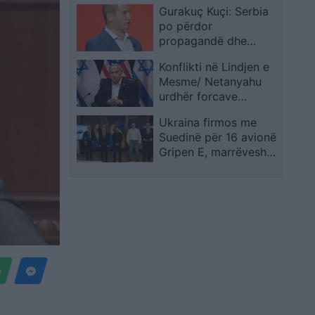
Gurakuç Kuçi: Serbia
e tjera
po përdor
propagandë dhe
dezinformim kundër
Konflikti në Lindjen e
Kosovës edhe përmes
Mesme/ Netanyahu
fëmijëve
urdhër forcave
ushtarake: Të
Ukraina firmos me
shkatërrohet
Suedinë për 16 avionë
plotësisht
Gripen E, marrëveshja
infrastruktura e
arrin 2.53 miliardë
Hezbollahut në jug të
dollarë
Libanit