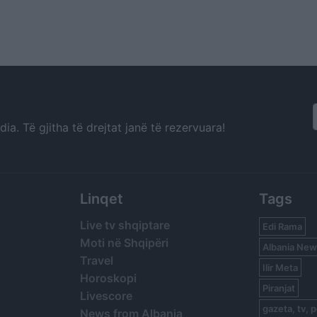
a. Të gjitha të drejtat janë të rezervuara!
Linqet
Tags
Live tv shqiptare
Edi Rama
Moti në Shqipëri
Albania New
Travel
Ilir Meta
Horoskopi
Piranjat
Livescore
gazeta, tv, p
News from Albania