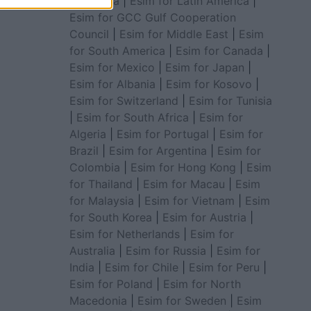
for Africa
|
Esim for Latin America
|
Esim for GCC Gulf Cooperation
Council
|
Esim for Middle East
|
Esim
for South America
|
Esim for Canada
|
Esim for Mexico
|
Esim for Japan
|
Esim for Albania
|
Esim for Kosovo
|
Esim for Switzerland
|
Esim for Tunisia
|
Esim for South Africa
|
Esim for
Algeria
|
Esim for Portugal
|
Esim for
Brazil
|
Esim for Argentina
|
Esim for
Colombia
|
Esim for Hong Kong
|
Esim
for Thailand
|
Esim for Macau
|
Esim
for Malaysia
|
Esim for Vietnam
|
Esim
for South Korea
|
Esim for Austria
|
Esim for Netherlands
|
Esim for
Australia
|
Esim for Russia
|
Esim for
India
|
Esim for Chile
|
Esim for Peru
|
Esim for Poland
|
Esim for North
Macedonia
|
Esim for Sweden
|
Esim