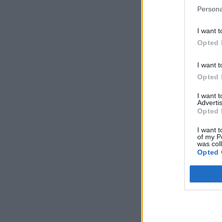
Persona
I want t
Opted 
I want t
Opted 
I want 
Advertis
Opted 
I want t
of my P
was col
Opted 