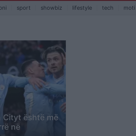
oni
sport
showbiz
lifestyle
tech
moti
an Cityt është më
rrë në