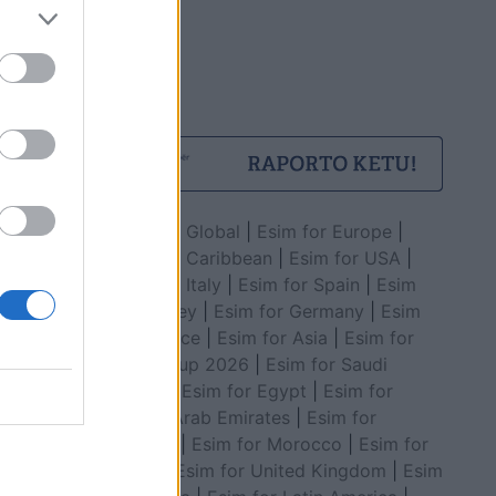
Esim for Global
|
Esim for Europe
|
Esim for Caribbean
|
Esim for USA
|
Esim for Italy
|
Esim for Spain
|
Esim
for Turkey
|
Esim for Germany
|
Esim
for Greece
|
Esim for Asia
|
Esim for
World Cup 2026
|
Esim for Saudi
Arabia
|
Esim for Egypt
|
Esim for
United Arab Emirates
|
Esim for
Balkans
|
Esim for Morocco
|
Esim for
China
|
Esim for United Kingdom
|
Esim