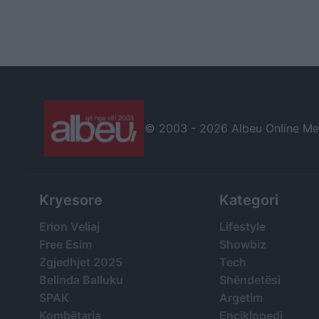
© 2003 -
2026 Albeu Online Medi
Kryesore
Kategori
Erion Veliaj
Lifestyle
Free Esim
Showbiz
Zgjedhjet 2025
Tech
Belinda Balluku
Shëndetësi
SPAK
Argetim
Kombëtarja
Enciklopedi