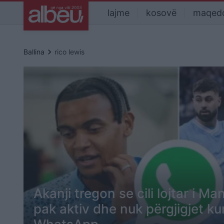
lajme
kosovë
maqed
keyboard_arrow_right
Ballina
rico lewis
Akanji tregon se cili lojtar i M
pak aktiv dhe nuk përgjigjet ku