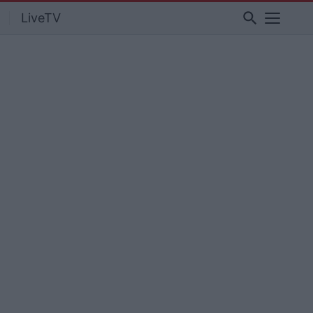
search
LiveTV