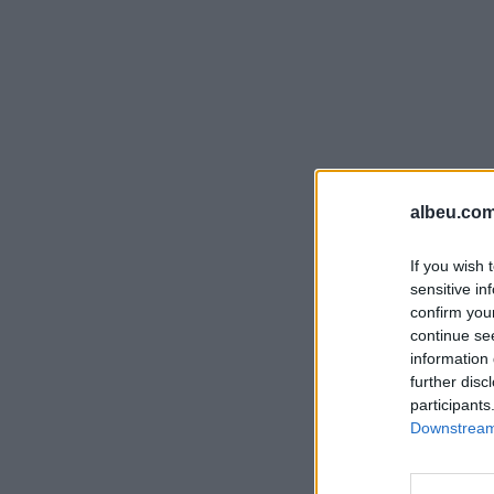
albeu.com
If you wish 
sensitive in
confirm you
continue se
information 
further disc
participants
Downstream 