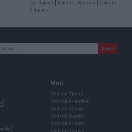
for Finland
|
Esim for Norway
|
Esim for
Belgium
Search
Moti
Moti në Tiranë
Moti në Prishtinë
s
Moti në Shkup
Moti në Durrës
Moti në Prizren
ortale
Moti në Tetovë