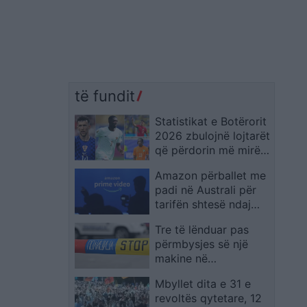
të fundit
Statistikat e Botërorit
2026 zbulojnë lojtarët
që përdorin më mirë
të dyja këmbët
Amazon përballet me
padi në Australi për
tarifën shtesë ndaj
abonentëve të Prime
Tre të lënduar pas
Video pa reklama
përmbysjes së një
makine në
autostradën “Miqësia”
Mbyllet dita e 31 e
në Maqedoni
revoltës qytetare, 12