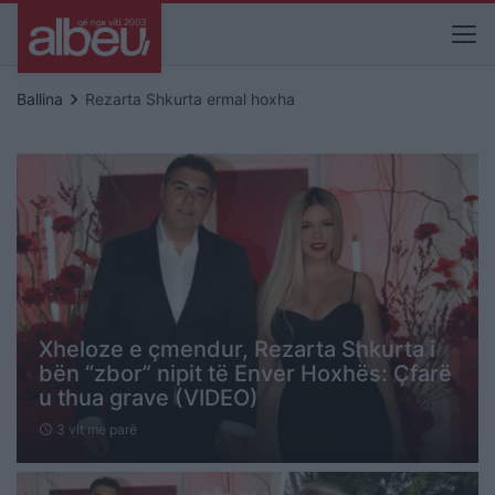
keyboard_arrow_right
Ballina
Rezarta Shkurta ermal hoxha
Xheloze e çmendur, Rezarta Shkurta i
bën “zbor” nipit të Enver Hoxhës: Çfarë
u thua grave (VIDEO)
3 vit me parë
schedule