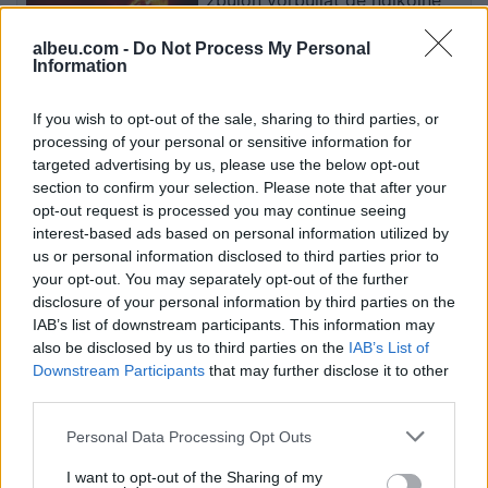
zbulon vorbullat që ndikojnë
në motin hapësinor dhe Tokë
albeu.com -
Do Not Process My Personal
Information
Bllokime të papritura të
If you wish to opt-out of the sale, sharing to third parties, or
llogarive të WhatsApp-it në të
processing of your personal or sensitive information for
gjithë botën
targeted advertising by us, please use the below opt-out
section to confirm your selection. Please note that after your
opt-out request is processed you may continue seeing
interest-based ads based on personal information utilized by
Drejtues nga OpenAI, Meta dhe
us or personal information disclosed to third parties prior to
Google bëjnë thirrje për frenim
your opt-out. You may separately opt-out of the further
të IA-së: “Mund të dalë jashtë
disclosure of your personal information by third parties on the
kontrollit
IAB’s list of downstream participants. This information may
also be disclosed by us to third parties on the
IAB’s List of
Downstream Participants
that may further disclose it to other
third parties.
Personal Data Processing Opt Outs
I want to opt-out of the Sharing of my