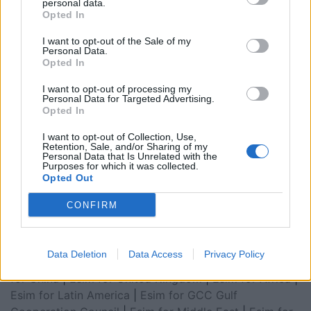
personal data.
Opted In
I want to opt-out of the Sale of my
Personal Data.
Opted In
I want to opt-out of processing my
Personal Data for Targeted Advertising.
Opted In
I want to opt-out of Collection, Use,
Retention, Sale, and/or Sharing of my
Personal Data that Is Unrelated with the
Purposes for which it was collected.
Esim for Global
|
Esim for Europe
|
Esim for Caribbean
Opted Out
|
Esim for USA
|
Esim for Italy
|
Esim for Spain
|
Esim
CONFIRM
for Turkey
|
Esim for Germany
|
Esim for Greece
|
Esim
for Asia
|
Esim for World Cup 2026
|
Esim for Saudi
Arabia
|
Esim for Egypt
|
Esim for United Arab
Data Deletion
Data Access
Privacy Policy
Emirates
|
Esim for Balkans
|
Esim for Morocco
|
Esim
for China
|
Esim for United Kingdom
|
Esim for Africa
|
Esim for Latin America
|
Esim for GCC Gulf