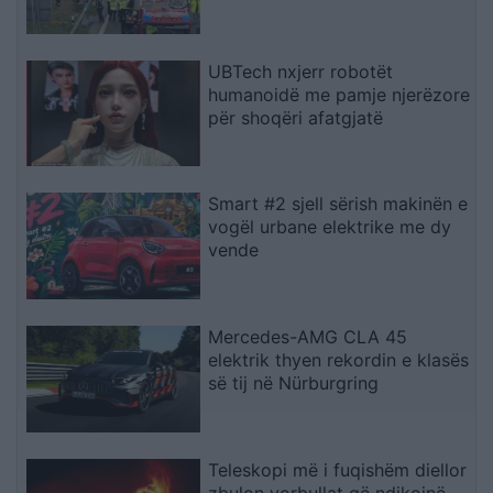
UBTech nxjerr robotët
humanoidë me pamje njerëzore
për shoqëri afatgjatë
Smart #2 sjell sërish makinën e
vogël urbane elektrike me dy
vende
Mercedes-AMG CLA 45
elektrik thyen rekordin e klasës
së tij në Nürburgring
Teleskopi më i fuqishëm diellor