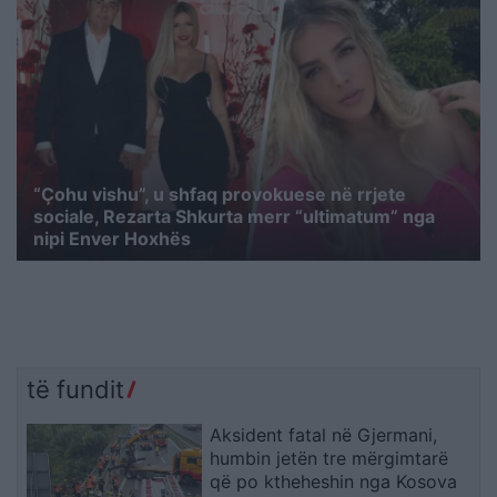
“Çohu vishu”, u shfaq provokuese në rrjete
sociale, Rezarta Shkurta merr “ultimatum” nga
nipi Enver Hoxhës
të fundit
Aksident fatal në Gjermani,
humbin jetën tre mërgimtarë
që po ktheheshin nga Kosova