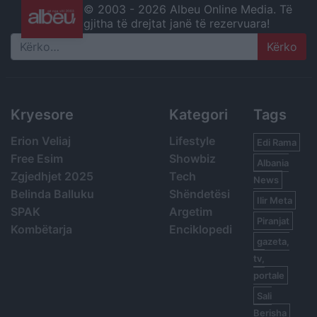
© 2003 -
2026 Albeu Online Media. Të
gjitha të drejtat janë të rezervuara!
Search
Kryesore
Kategori
Tags
Erion Veliaj
Lifestyle
Edi Rama
Free Esim
Showbiz
Albania
Zgjedhjet 2025
Tech
News
Belinda Balluku
Shëndetësi
Ilir Meta
SPAK
Argetim
Piranjat
Kombëtarja
Enciklopedi
gazeta,
tv,
portale
Sali
Berisha