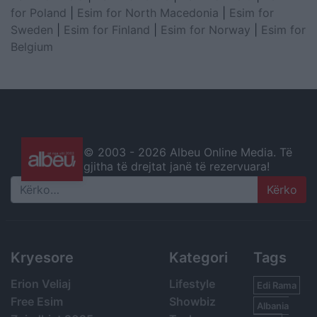
for Poland
|
Esim for North Macedonia
|
Esim for
Sweden
|
Esim for Finland
|
Esim for Norway
|
Esim for
Belgium
© 2003 -
2026 Albeu Online Media. Të
gjitha të drejtat janë të rezervuara!
Search
Kryesore
Kategori
Tags
Erion Veliaj
Lifestyle
Edi Rama
Free Esim
Showbiz
Albania