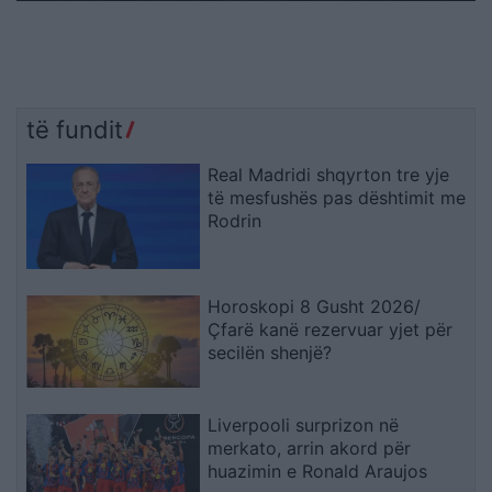
të fundit
Real Madridi shqyrton tre yje
të mesfushës pas dështimit me
Rodrin
Horoskopi 8 Gusht 2026/
Çfarë kanë rezervuar yjet për
secilën shenjë?
Liverpooli surprizon në
merkato, arrin akord për
huazimin e Ronald Araujos