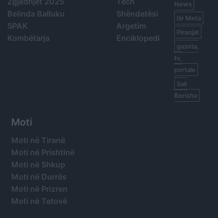
Zgjedhjet 2025
Tech
News
Belinda Balluku
Shëndetësi
Ilir Meta
SPAK
Argetim
Piranjat
Kombëtarja
Enciklopedi
gazeta,
tv,
portale
Sali
Berisha
Moti
Moti në Tiranë
Moti në Prishtinë
Moti në Shkup
Moti në Durrës
Moti në Prizren
Moti në Tetovë