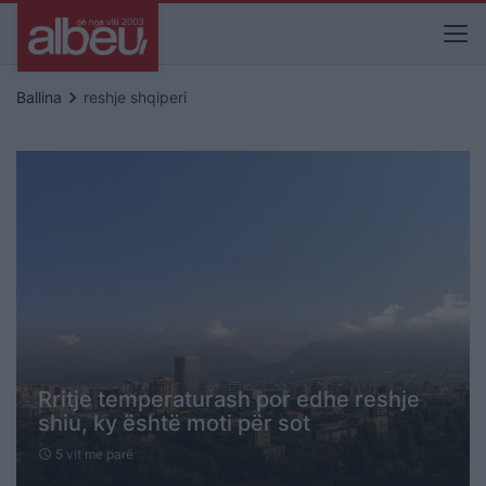
keyboard_arrow_right
Ballina
reshje shqiperi
Rritje temperaturash por edhe reshje
shiu, ky është moti për sot
5 vit me parë
schedule