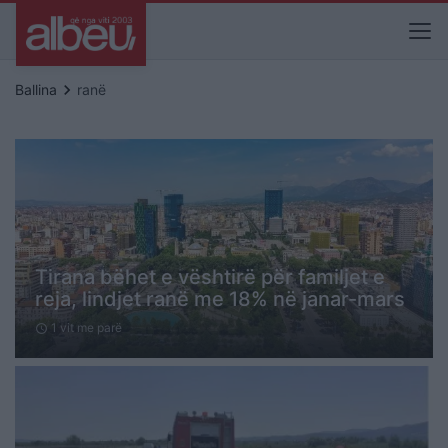
keyboard_arrow_right
Ballina
ranë
Tirana bëhet e vështirë për familjet e
reja, lindjet ranë me 18% në janar-mars
1 vit me parë
schedule