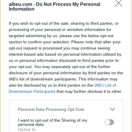
albeu.com -
Do Not Process My Personal
Information
Katër klubet e mëdha
europiane në garë për
If you wish to opt-out of the sale, sharing to third parties, or
sulmuesin e Brentfordit, Igor
processing of your personal or sensitive information for
Thiago
targeted advertising by us, please use the below opt-out
section to confirm your selection. Please note that after your
Tajfuni “Dolphin” prek Azinë,
opt-out request is processed you may continue seeing
mbi 1,300 fluturime anulohen
interest-based ads based on personal information utilized by
dhe më shumë se 400 mijë
us or personal information disclosed to third parties prior to
banorë evakuohen
your opt-out. You may separately opt-out of the further
disclosure of your personal information by third parties on the
IAB’s list of downstream participants. This information may
also be disclosed by us to third parties on the
IAB’s List of
Downstream Participants
that may further disclose it to other
third parties.
Personal Data Processing Opt Outs
I want to opt-out of the Sharing of my
personal data.
Opted In