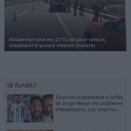
Aksidentet ranë me 21.1% në janar-shkurt,
shkaktarët kryesorë mbeten shoferët
të fundit
Zbulohen prapaskenat e luftës
së Jorge Messit me problemet
shëndetësore, Leo shqyrtoi
largimin nga Botërori