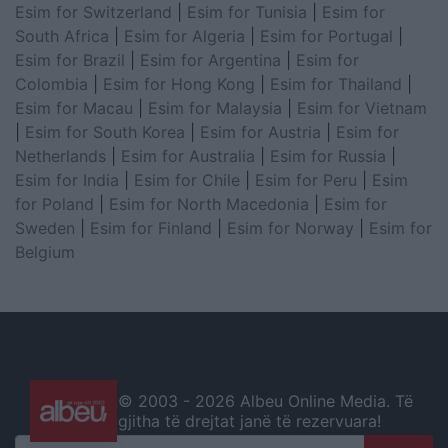
Esim for Switzerland
|
Esim for Tunisia
|
Esim for
South Africa
|
Esim for Algeria
|
Esim for Portugal
|
Esim for Brazil
|
Esim for Argentina
|
Esim for
Colombia
|
Esim for Hong Kong
|
Esim for Thailand
|
Esim for Macau
|
Esim for Malaysia
|
Esim for Vietnam
|
Esim for South Korea
|
Esim for Austria
|
Esim for
Netherlands
|
Esim for Australia
|
Esim for Russia
|
Esim for India
|
Esim for Chile
|
Esim for Peru
|
Esim
for Poland
|
Esim for North Macedonia
|
Esim for
Sweden
|
Esim for Finland
|
Esim for Norway
|
Esim for
Belgium
© 2003 -
2026 Albeu Online Media. Të
gjitha të drejtat janë të rezervuara!