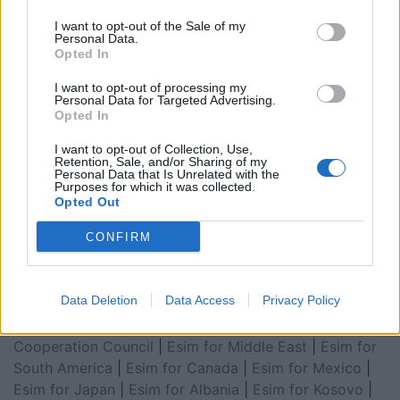
I want to opt-out of the Sale of my
Personal Data.
Opted In
I want to opt-out of processing my
Personal Data for Targeted Advertising.
Opted In
I want to opt-out of Collection, Use,
Retention, Sale, and/or Sharing of my
Esim for Global
|
Esim for Europe
|
Esim for Caribbean
Personal Data that Is Unrelated with the
Purposes for which it was collected.
|
Esim for USA
|
Esim for Italy
|
Esim for Spain
|
Esim
Opted Out
for Turkey
|
Esim for Germany
|
Esim for Greece
|
Esim
CONFIRM
for Asia
|
Esim for World Cup 2026
|
Esim for Saudi
Arabia
|
Esim for Egypt
|
Esim for United Arab
Emirates
|
Esim for Balkans
|
Esim for Morocco
|
Esim
Data Deletion
Data Access
Privacy Policy
for China
|
Esim for United Kingdom
|
Esim for Africa
|
Esim for Latin America
|
Esim for GCC Gulf
Cooperation Council
|
Esim for Middle East
|
Esim for
South America
|
Esim for Canada
|
Esim for Mexico
|
Esim for Japan
|
Esim for Albania
|
Esim for Kosovo
|