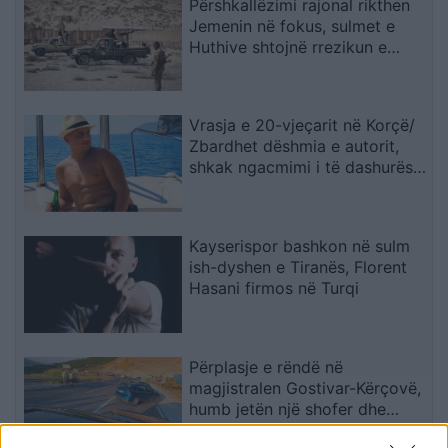
Përshkallëzimi rajonal rikthen
Jemenin në fokus, sulmet e
Huthive shtojnë rrezikun e
zgjerimit të luftës
Vrasja e 20-vjeçarit në Korçë/
Zbardhet dëshmia e autorit,
shkak ngacmimi i të dashurës
nga viktima
Kayserispor bashkon në sulm
ish-dyshen e Tiranës, Florent
Hasani firmos në Turqi
Përplasje e rëndë në
magjistralen Gostivar-Kërçovë,
humb jetën një shofer dhe
plagoset rëndë një tjetër