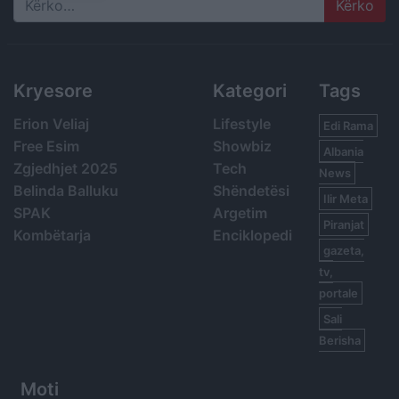
Search
Kryesore
Kategori
Tags
Erion Veliaj
Lifestyle
Edi Rama
Free Esim
Showbiz
Albania
Zgjedhjet 2025
Tech
News
Belinda Balluku
Shëndetësi
Ilir Meta
SPAK
Argetim
Piranjat
Kombëtarja
Enciklopedi
gazeta,
tv,
portale
Sali
Berisha
Moti