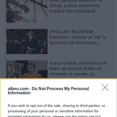
Shkup, policia sekuestron
kokainë dhe marihuanë
ZHVILLIM I BUJSHËM!
Futbollisti i cilësuar si “risi” e
Sylvinhos në Kombëtare
ndërpret kontratën me klubin,
zbulohet arsyeja
Vrasja e katër studentëve në
Idaho që tronditi SHBA-në
rikthehet në qendër të
vëmendjes
albeu.com -
Do Not Process My Personal
Information
Afrim Gashi cakton 18 tetorin
për zgjedhjet e
jashtëzakonshme në Komunën
If you wish to opt-out of the sale, sharing to third parties, or
e Bërvenicës
processing of your personal or sensitive information for
targeted advertising by us, please use the below opt-out