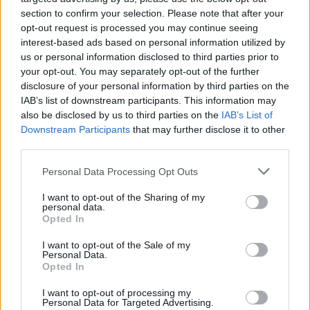
section to confirm your selection. Please note that after your
opt-out request is processed you may continue seeing
interest-based ads based on personal information utilized by
us or personal information disclosed to third parties prior to
your opt-out. You may separately opt-out of the further
disclosure of your personal information by third parties on the
IAB’s list of downstream participants. This information may
also be disclosed by us to third parties on the
IAB’s List of
Downstream Participants
that may further disclose it to other
third parties.
Personal Data Processing Opt Outs
I want to opt-out of the Sharing of my
personal data.
Opted In
I want to opt-out of the Sale of my
Personal Data.
Opted In
Esim for Global
|
Esim for Europe
|
Esim for Caribbean
|
Esim for USA
|
Esim for Italy
|
Esim for Spain
|
Esim
I want to opt-out of processing my
Personal Data for Targeted Advertising.
for Turkey
|
Esim for Germany
|
Esim for Greece
|
Esim