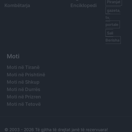
Piranjat
Kombëtarja
Enciklopedi
gazeta,
tv,
portale
Sali
Berisha
Moti
Moti në Tiranë
Moti në Prishtinë
Moti në Shkup
Moti në Durrës
Moti në Prizren
Moti në Tetovë
© 2003 -
2026 Të gjitha të drejtat janë të rezervuara!