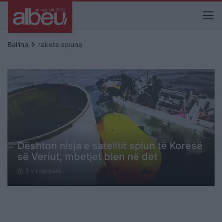
keyboard_arrow_right
Ballina
raketa spiune
Dështon nisja e satelitit spiun të Koresë
së Veriut, mbetjet bien në det
3 vit me parë
schedule