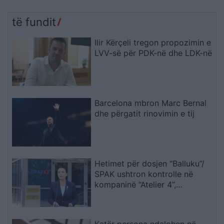
të fundit
Ilir Kërçeli tregon propozimin e
LVV-së për PDK-në dhe LDK-në
Barcelona mbron Marc Bernal
dhe përgatit rinovimin e tij
Hetimet për dosjen “Balluku”/
SPAK ushtron kontrolle në
kompaninë “Atelier 4”,
sekuestrohet projekti i
arredimit të vilës luksoze
Katër persona ndalohen në