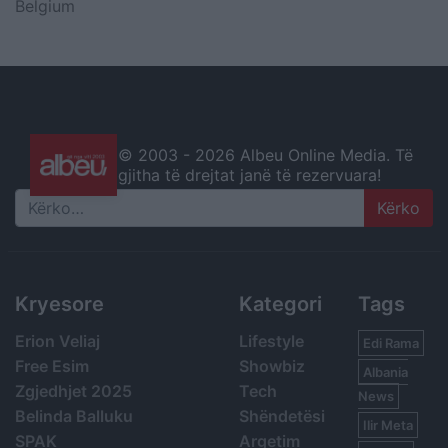
Belgium
© 2003 -
2026 Albeu Online Media. Të
gjitha të drejtat janë të rezervuara!
Search
Kryesore
Kategori
Tags
Erion Veliaj
Lifestyle
Edi Rama
Free Esim
Showbiz
Albania
Zgjedhjet 2025
Tech
News
Belinda Balluku
Shëndetësi
Ilir Meta
SPAK
Argetim