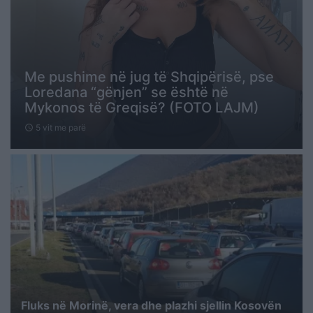
Me pushime në jug të Shqipërisë, pse
Loredana “gënjen” se është në
Mykonos të Greqisë? (FOTO LAJM)
5 vit me parë
schedule
Fluks në Morinë, vera dhe plazhi sjellin Kosovën