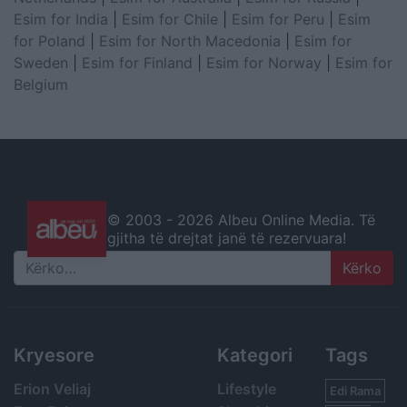
Esim for India
|
Esim for Chile
|
Esim for Peru
|
Esim
for Poland
|
Esim for North Macedonia
|
Esim for
Sweden
|
Esim for Finland
|
Esim for Norway
|
Esim for
Belgium
© 2003 -
2026 Albeu Online Media. Të
gjitha të drejtat janë të rezervuara!
Search
Kryesore
Kategori
Tags
Erion Veliaj
Lifestyle
Edi Rama