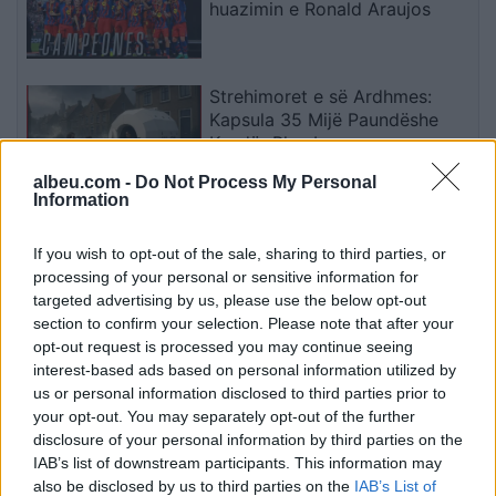
huazimin e Ronald Araujos
Strehimoret e së Ardhmes:
Kapsula 35 Mijë Paundëshe
Kundër Plumbave,
Shpërthimeve dhe Fatkeqësive
albeu.com -
Do Not Process My Personal
Natyrore
Information
Apple hedh në gjyq OpenAI-n
për përvetësim të paligjshëm
If you wish to opt-out of the sale, sharing to third parties, or
të sekreteve industriale
processing of your personal or sensitive information for
targeted advertising by us, please use the below opt-out
section to confirm your selection. Please note that after your
opt-out request is processed you may continue seeing
Ndeshja Argjentinë–Egjipt
interest-based ads based on personal information utilized by
vendos rekord historik në
us or personal information disclosed to third parties prior to
Google, kërkimet arrijnë nivele
your opt-out. You may separately opt-out of the further
të papara
disclosure of your personal information by third parties on the
IAB’s list of downstream participants. This information may
also be disclosed by us to third parties on the
IAB’s List of