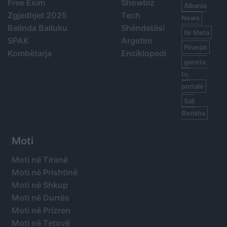
Free Esim
Showbiz
Albania
Zgjedhjet 2025
Tech
News
Belinda Balluku
Shëndetësi
Ilir Meta
SPAK
Argetim
Piranjat
Kombëtarja
Enciklopedi
gazeta,
tv,
portale
Sali
Berisha
Moti
Moti në Tiranë
Moti në Prishtinë
Moti në Shkup
Moti në Durrës
Moti në Prizren
Moti në Tetovë