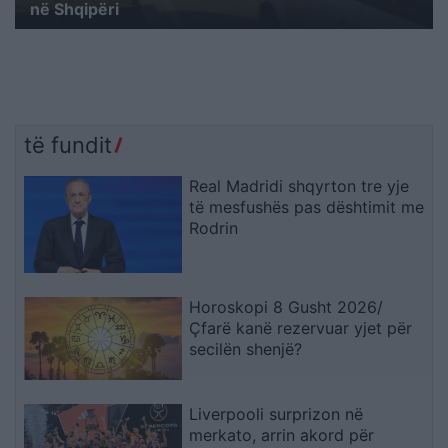
në Shqipëri
të fundit
Real Madridi shqyrton tre yje
të mesfushës pas dështimit me
Rodrin
Horoskopi 8 Gusht 2026/
Çfarë kanë rezervuar yjet për
secilën shenjë?
Liverpooli surprizon në
merkato, arrin akord për