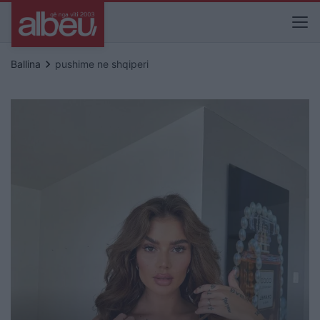
keyboard_arrow_right
Ballina
pushime ne shqiperi