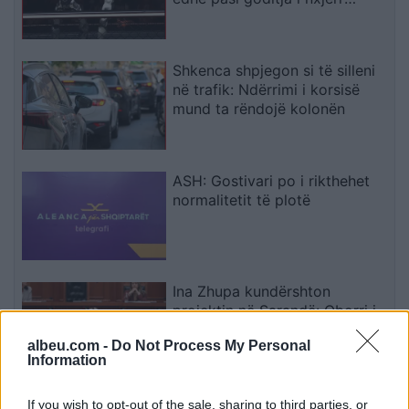
kokën nga vendi
Shkenca shpjegon si të silleni
në trafik: Ndërrimi i korsisë
mund ta rëndojë kolonën
ASH: Gostivari po i rikthehet
normalitetit të plotë
Ina Zhupa kundërshton
projektin në Sarandë: Oborri i
gjimnazit “Hasan Tahsini” të
albeu.com -
Do Not Process My Personal
mos shndërrohet në parking
Information
publik
Gjatë testimeve, modelet e IA-
If you wish to opt-out of the sale, sharing to third parties, or