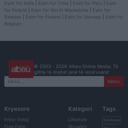
Esim for India
|
Esim for Chile
|
Esim for Peru
|
Esim
for Poland
|
Esim for North Macedonia
|
Esim for
Sweden
|
Esim for Finland
|
Esim for Norway
|
Esim for
Belgium
© 2003 -
2026 Albeu Online Media. Të
gjitha të drejtat janë të rezervuara!
Search
Kryesore
Kategori
Tags
Erion Veliaj
Lifestyle
Edi Rama
Free Esim
Showbiz