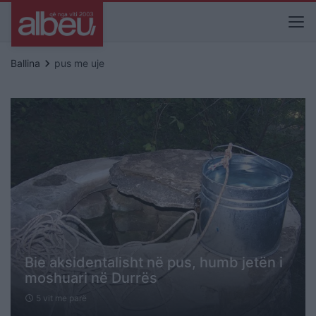
keyboard_arrow_right
Ballina
pus me uje
Bie aksidentalisht në pus, humb jetën i
moshuari në Durrës
5 vit me parë
schedule