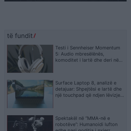
të fundit
Testi i Sennheiser Momentum
5: Audio mbresëlënës,
komoditet i lartë dhe deri në
57 orë autonomi
Surface Laptop 8, analizë e
detajuar: Shpejtësi e lartë dhe
një touchpad që ndjen lëvizjen
e gishtave
Spektakël në “MMA-në e
robotëve”: Humanoidi lufton
edhe pasi goditja i nxjerr