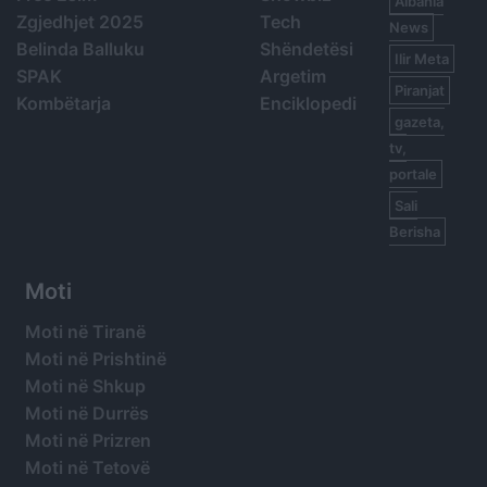
Albania
Zgjedhjet 2025
Tech
News
Belinda Balluku
Shëndetësi
Ilir Meta
SPAK
Argetim
Piranjat
Kombëtarja
Enciklopedi
gazeta,
tv,
portale
Sali
Berisha
Moti
Moti në Tiranë
Moti në Prishtinë
Moti në Shkup
Moti në Durrës
Moti në Prizren
Moti në Tetovë