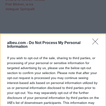
Pret Blinken, ia ka
deleguar Spiropalit
albeu.com -
Do Not Process My Personal
Information
If you wish to opt-out of the sale, sharing to third parties, or
processing of your personal or sensitive information for
targeted advertising by us, please use the below opt-out
section to confirm your selection. Please note that after your
opt-out request is processed you may continue seeing
interest-based ads based on personal information utilized by
us or personal information disclosed to third parties prior to
Shtuar
më
16.09.2021 16:23
your opt-out. You may separately opt-out of the further
disclosure of your personal information by third parties on the
Tags:
,
,
edi rama
Lindita Nikolla
mungesa e
IAB’s list of downstream participants. This information may
rames