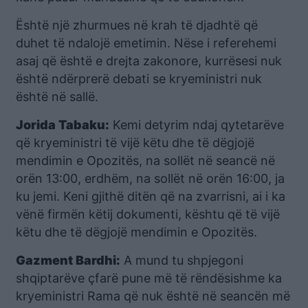
Është një zhurmues në krah të djadhtë që
duhet të ndalojë emetimin. Nëse i referehemi
asaj që është e drejta zakonore, kurrësesi nuk
është ndërprerë debati se kryeministri nuk
është në sallë.
Jorida Tabaku:
Kemi detyrim ndaj qytetarëve
që kryeministri të vijë këtu dhe të dëgjojë
mendimin e Opozitës, na sollët në seancë në
orën 13:00, erdhëm, na sollët në orën 16:00, ja
ku jemi. Keni gjithë ditën që na zvarrisni, ai i ka
vënë firmën këtij dokumenti, kështu që të vijë
këtu dhe të dëgjojë mendimin e Opozitës.
Gazment Bardhi:
A mund tu shpjegoni
shqiptarëve çfarë pune më të rëndësishme ka
kryeministri Rama që nuk është në seancën më