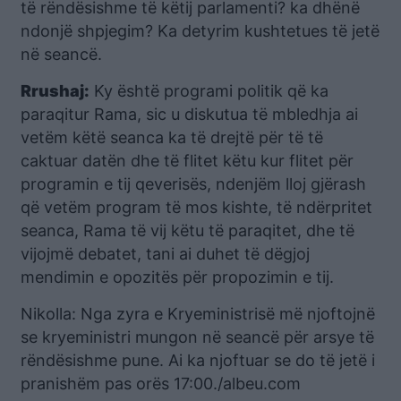
të rëndësishme të këtij parlamenti? ka dhënë
ndonjë shpjegim? Ka detyrim kushtetues të jetë
në seancë.
Rrushaj:
Ky është programi politik që ka
paraqitur Rama, sic u diskutua të mbledhja ai
vetëm këtë seanca ka të drejtë për të të
caktuar datën dhe të flitet këtu kur flitet për
programin e tij qeverisës, ndenjëm lloj gjërash
që vetëm program të mos kishte, të ndërpritet
seanca, Rama të vij këtu të paraqitet, dhe të
vijojmë debatet, tani ai duhet të dëgjoj
mendimin e opozitës për propozimin e tij.
Nikolla: Nga zyra e Kryeministrisë më njoftojnë
se kryeministri mungon në seancë për arsye të
rëndësishme pune. Ai ka njoftuar se do të jetë i
pranishëm pas orës 17:00./albeu.com