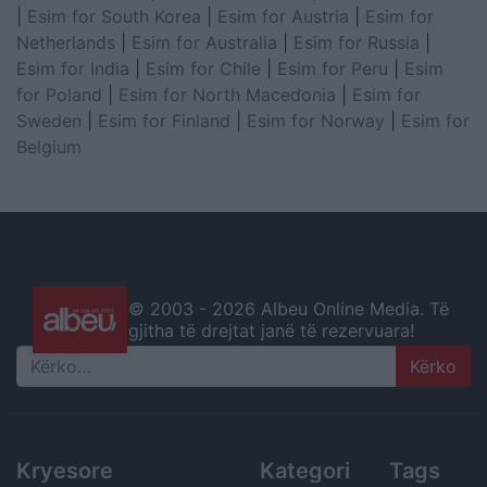
|
Esim for South Korea
|
Esim for Austria
|
Esim for
Netherlands
|
Esim for Australia
|
Esim for Russia
|
Esim for India
|
Esim for Chile
|
Esim for Peru
|
Esim
for Poland
|
Esim for North Macedonia
|
Esim for
Sweden
|
Esim for Finland
|
Esim for Norway
|
Esim for
Belgium
© 2003 -
2026 Albeu Online Media. Të
gjitha të drejtat janë të rezervuara!
Search
Kryesore
Kategori
Tags