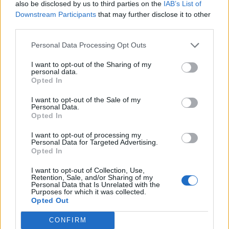
also be disclosed by us to third parties on the
IAB’s List of
Downstream Participants
that may further disclose it to other
third parties.
Personal Data Processing Opt Outs
I want to opt-out of the Sharing of my
personal data.
Opted In
I want to opt-out of the Sale of my
Personal Data.
Opted In
I want to opt-out of processing my
Personal Data for Targeted Advertising.
Masakër mjedisore në
Dy mijë vjet mësime dhe
Opted In
Gjirin e Lalzit/ Ujërat e
ende nuk kemi mësuar!
zeza derdhen në det,
I want to opt-out of Collection, Use,
Retention, Sale, and/or Sharing of my
ndotet bregdeti në kulmin
Personal Data that Is Unrelated with the
e sezonit
Purposes for which it was collected.
Opted Out
CONFIRM