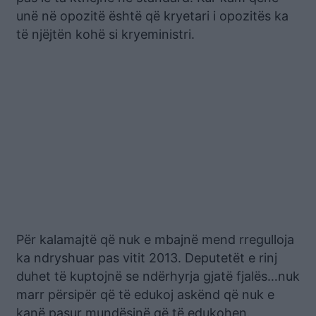
unë në opozitë është që kryetari i opozitës ka
të njëjtën kohë si kryeministri.
Për kalamajtë që nuk e mbajnë mend rregulloja
ka ndryshuar pas vitit 2013. Deputetët e rinj
duhet të kuptojnë se ndërhyrja gjatë fjalës…nuk
marr përsipër që të edukoj askënd që nuk e
kanë pasur mundësinë që të edukohen.