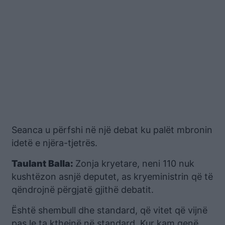
Seanca u përfshi në një debat ku palët mbronin
idetë e njëra-tjetrës.
Taulant
Balla:
Zonja kryetare, neni 110 nuk
kushtëzon asnjë deputet, as kryeministrin që të
qëndrojnë përgjatë gjithë debatit.
Është shembull dhe standard, që vitet që vijnë
pas le ta kthejnë në standard. Kur kam qenë