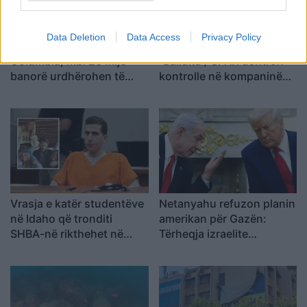
Data Deletion
Data Access
Privacy Policy
Zjarr masiv në British
Hetimet për dosjen
Columbia, mbi 20 mijë
“Balluku”/ SPAK ushtron
banorë urdhërohen të
kontrolle në kompaninë
largohen
“Atelier 4”, sekuestrohet
projekti i arredimit të vilës
luksoze
Vrasja e katër studentëve
Netanyahu refuzon planin
në Idaho që tronditi
amerikan për Gazën:
SHBA-në rikthehet në
Tërheqja izraelite
qendër të vëmendjes
kushtëzohet me
çarmatimin e Hamasit