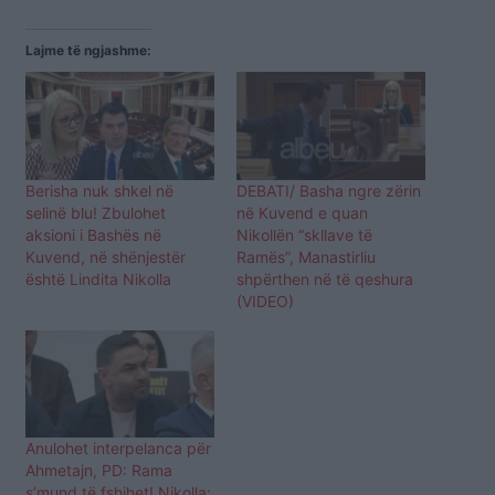
Lajme të ngjashme:
Berisha nuk shkel në
DEBATI/ Basha ngre zërin
selinë blu! Zbulohet
në Kuvend e quan
aksioni i Bashës në
Nikollën “skllave të
Kuvend, në shënjestër
Ramës”, Manastirliu
është Lindita Nikolla
shpërthen në të qeshura
(VIDEO)
Anulohet interpelanca për
Ahmetajn, PD: Rama
s’mund të fshihet! Nikolla: