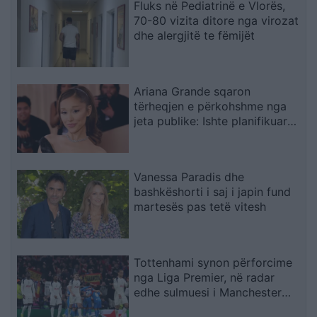
Fluks në Pediatrinë e Vlorës,
70-80 vizita ditore nga virozat
dhe alergjitë te fëmijët
Ariana Grande sqaron
tërheqjen e përkohshme nga
jeta publike: Ishte planifikuar
prej kohësh, jo një vendim
impulsiv
Vanessa Paradis dhe
bashkëshorti i saj i japin fund
martesës pas tetë vitesh
Tottenhami synon përforcime
nga Liga Premier, në radar
edhe sulmuesi i Manchester
Cityt