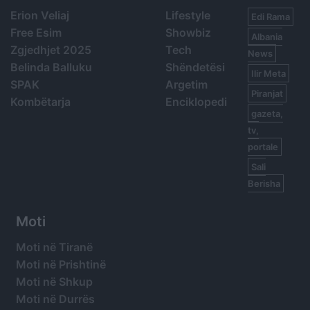
Erion Veliaj
Lifestyle
Edi Rama
Free Esim
Showbiz
Albania
Zgjedhjet 2025
Tech
News
Belinda Balluku
Shëndetësi
Ilir Meta
SPAK
Argetim
Piranjat
Kombëtarja
Enciklopedi
gazeta,
tv,
portale
Sali
Berisha
Moti
Moti në Tiranë
Moti në Prishtinë
Moti në Shkup
Moti në Durrës