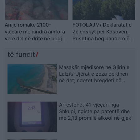
Anije romake 2100-
FOTOLAJM/ Deklaratat e
vjeçare me qindra amfora
Zelenskyt për Kosovën,
vere del në dritë në brigjet
Prishtina heq banderolën
e Siçilisë
gjigande me mbishkrimin
‘Free Ukraine’
të fundit
Masakër mjedisore në Gjirin e
Lalzit/ Ujërat e zeza derdhen
në det, ndotet bregdeti në
kulmin e sezonit
Arrestohet 41-vjeçari nga
Shkupi, ngiste pa patentë dhe
me 2,13 promilë alkool në gjak