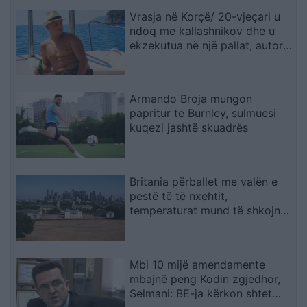
Vrasja në Korçë/ 20-vjeçari u
ndoq me kallashnikov dhe u
ekzekutua në një pallat, autori i
dyshuar dhe viktima ishin rritur
bashkë
Armando Broja mungon
papritur te Burnley, sulmuesi
kuqezi jashtë skuadrës
Britania përballet me valën e
pestë të të nxehtit,
temperaturat mund të shkojnë
në 36°C
Mbi 10 mijë amendamente
mbajnë peng Kodin zgjedhor,
Selmani: BE-ja kërkon shtet