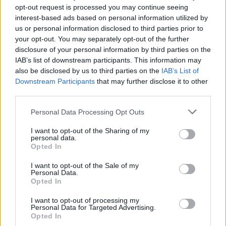
opt-out request is processed you may continue seeing
interest-based ads based on personal information utilized by
us or personal information disclosed to third parties prior to
your opt-out. You may separately opt-out of the further
disclosure of your personal information by third parties on the
IAB’s list of downstream participants. This information may
also be disclosed by us to third parties on the
IAB’s List of
Downstream Participants
that may further disclose it to other
Shtuar
më
1.07.2022 09:29
third parties.
Tags:
,
,
bullgaria
Dimitar Kovaçevski
Personal Data Processing Opt Outs
,
,
emmanuel macron
Franca
integrimi ne
,
,
BE
maqedonia e veriut
Propozimi francez
I want to opt-out of the Sharing of my
personal data.
Opted In
I want to opt-out of the Sale of my
Personal Data.
Opted In
I want to opt-out of processing my
Personal Data for Targeted Advertising.
Opted In