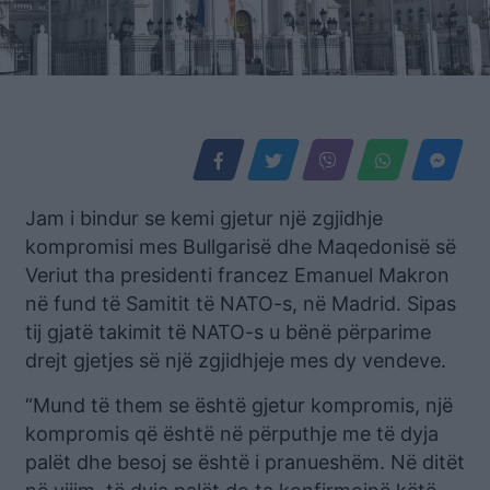
Jam i bindur se kemi gjetur një zgjidhje
kompromisi mes Bullgarisë dhe Maqedonisë së
Veriut tha presidenti francez Emanuel Makron
në fund të Samitit të NATO-s, në Madrid. Sipas
tij gjatë takimit të NATO-s u bënë përparime
drejt gjetjes së një zgjidhjeje mes dy vendeve.
“Mund të them se është gjetur kompromis, një
kompromis që është në përputhje me të dyja
palët dhe besoj se është i pranueshëm. Në ditët