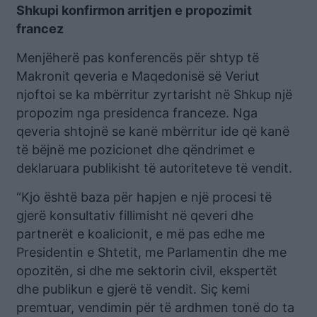
Shkupi konfirmon arritjen e propozimit
francez
Menjëherë pas konferencës për shtyp të
Makronit qeveria e Maqedonisë së Veriut
njoftoi se ka mbërritur zyrtarisht në Shkup një
propozim nga presidenca franceze. Nga
qeveria shtojnë se kanë mbërritur ide që kanë
të bëjnë me pozicionet dhe qëndrimet e
deklaruara publikisht të autoriteteve të vendit.
“Kjo është baza për hapjen e një procesi të
gjerë konsultativ fillimisht në qeveri dhe
partnerët e koalicionit, e më pas edhe me
Presidentin e Shtetit, me Parlamentin dhe me
opozitën, si dhe me sektorin civil, ekspertët
dhe publikun e gjerë të vendit. Siç kemi
premtuar, vendimin për të ardhmen tonë do ta