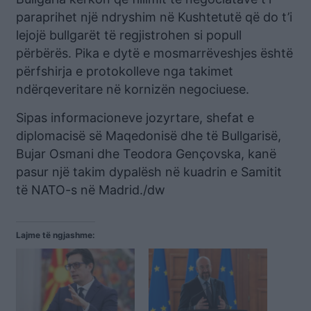
paraprihet një ndryshim në Kushtetutë që do t’i
lejojë bullgarët të regjistrohen si popull
përbërës. Pika e dytë e mosmarrëveshjes është
përfshirja e protokolleve nga takimet
ndërqeveritare në kornizën negociuese.
Sipas informacioneve jozyrtare, shefat e
diplomacisë së Maqedonisë dhe të Bullgarisë,
Bujar Osmani dhe Teodora Gençovska, kanë
pasur një takim dypalësh në kuadrin e Samitit
të NATO-s në Madrid./dw
Lajme të ngjashme: