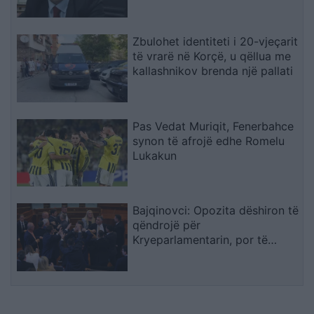
ligjor funksional
Zbulohet identiteti i 20-vjeçarit
të vrarë në Korçë, u qëllua me
kallashnikov brenda një pallati
Pas Vedat Muriqit, Fenerbahce
synon të afrojë edhe Romelu
Lukakun
Bajqinovci: Opozita dëshiron të
qëndrojë për
Kryeparlamentarin, por të
largohet për Presidentin