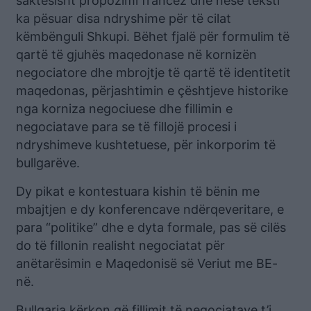
saktësisht propozimi francez dhe nëse teksti
ka pësuar disa ndryshime për të cilat
këmbënguli Shkupi. Bëhet fjalë për formulim të
qartë të gjuhës maqedonase në kornizën
negociatore dhe mbrojtje të qartë të identitetit
maqedonas, përjashtimin e çështjeve historike
nga korniza negociuese dhe fillimin e
negociatave para se të fillojë procesi i
ndryshimeve kushtetuese, për inkorporim të
bullgarëve.
Dy pikat e kontestuara kishin të bënin me
mbajtjen e dy konferencave ndërqeveritare, e
para “politike” dhe e dyta formale, pas së cilës
do të fillonin realisht negociatat për
anëtarësimin e Maqedonisë së Veriut me BE-
në.
Bullgaria kërkon që fillimit të negociatave t’i