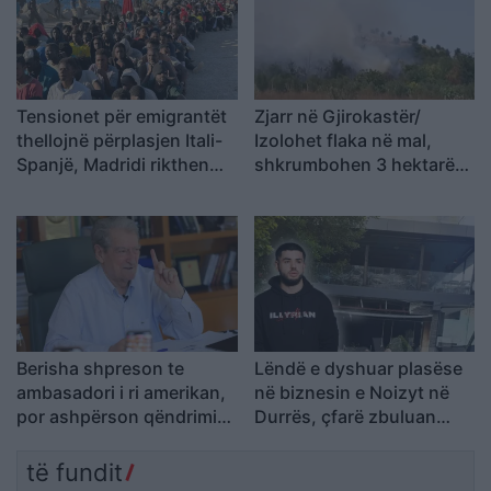
Tensionet për emigrantët
Zjarr në Gjirokastër/
thellojnë përplasjen Itali-
Izolohet flaka në mal,
Spanjë, Madridi rikthen
shkrumbohen 3 hektarë
kontrollet në kufi
me shkurre e barishte në
kufirin mes Golemit dhe
Progonatit
Berisha shpreson te
Lëndë e dyshuar plasëse
ambasadori i ri amerikan,
në biznesin e Noizyt në
por ashpërson qëndrimin
Durrës, çfarë zbuluan
ndaj SPAK-ut dhe
autoritetet
reformës territoriale
të fundit