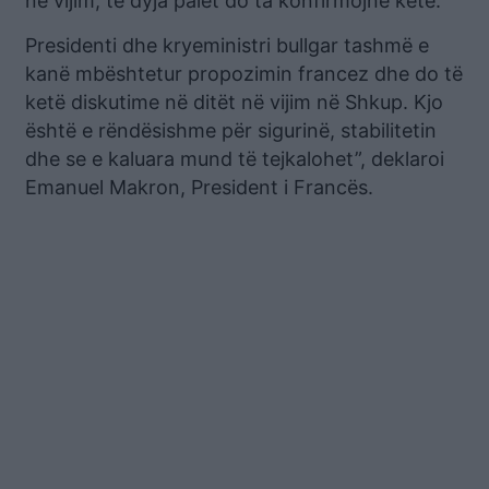
në vijim, të dyja palët do ta konfirmojnë këtë.
Presidenti dhe kryeministri bullgar tashmë e
kanë mbështetur propozimin francez dhe do të
ketë diskutime në ditët në vijim në Shkup. Kjo
është e rëndësishme për sigurinë, stabilitetin
dhe se e kaluara mund të tejkalohet”, deklaroi
Emanuel Makron, President i Francës.