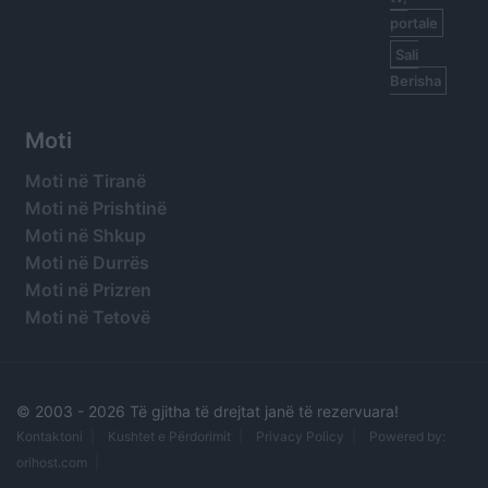
portale
Sali
Berisha
Moti
Moti në Tiranë
Moti në Prishtinë
Moti në Shkup
Moti në Durrës
Moti në Prizren
Moti në Tetovë
© 2003 -
2026 Të gjitha të drejtat janë të rezervuara!
Kontaktoni
Kushtet e Përdorimit
Privacy Policy
Powered by:
orihost.com