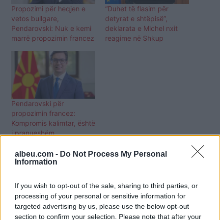
Propozimi për heqjen e
“Duhet të flasim për
vetos bullgare,
detyrat e shtëpisë”,
Pendarovski: Nuk e kemi
deklarata e Michel nxit
marrë propozimin francez
reagime në Shkup
Pendarovski për
propozimin francez:
Kompromis kalimtar, është
i pranueshëm
albeu.com -
Do Not Process My Personal
Information
If you wish to opt-out of the sale, sharing to third parties, or
processing of your personal or sensitive information for
targeted advertising by us, please use the below opt-out
section to confirm your selection. Please note that after your