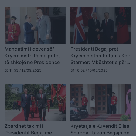
Mandatimi i qeverisë/
Presidenti Begaj pret
Kryeministri Rama pritet
Kryeministrin britanik Keir
të shkojë në Presidencë
Starmer: Mbështetje për
stabilitetin në Ballkan dhe
11:53 / 12/09/2025
10:52 / 15/05/2025
schedule
schedule
integrimin evropian
Zbardhet takimi i
Kryetarja e Kuvendit Elisa
Presidentit Begaj me
Spiropali takon Begajn në