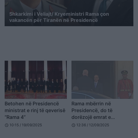
Shkarkimi i Veliajt/ Kryeministri Rama çon
vakancën për Tiranën në Presidencë
Betohen në Presidencë
Rama mbërrin në
ministrat e rinj të qeverisë
Presidencë, do të
“Rama 4”
dorëzojë emrat e
ministrave të rinj te Kreu i
10:15 / 19/09/2025
12:36 / 12/09/2025
schedule
schedule
Shtetit, pritet mandatimi