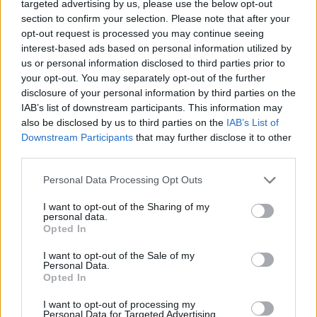
targeted advertising by us, please use the below opt-out
section to confirm your selection. Please note that after your
opt-out request is processed you may continue seeing
interest-based ads based on personal information utilized by
us or personal information disclosed to third parties prior to
Rama shkon në
Deputetja e PDK ironizon
your opt-out. You may separately opt-out of the further
Presidencë, takim me
Vjosa Osmanin: Do të
disclosure of your personal information by third parties on the
Bajram Begajn
mbahesh mend se hyre në
IAB’s list of downstream participants. This information may
Presidencë me 100 kg e
also be disclosed by us to third parties on the
IAB’s List of
09:49 / 06/01/2023
14:50 / 15/12/2022
schedule
schedule
do të dalësh me 50
Downstream Participants
that may further disclose it to other
third parties.
Personal Data Processing Opt Outs
I want to opt-out of the Sharing of my
personal data.
Opted In
Buxheti 2023 përplas
“Furtunë” në Presidencë,
I want to opt-out of the Sale of my
Personal Data.
qeverinë me Presidencën!
Begaj shkarkon dhjetëra
Opted In
Bajram Begaj kërkon 490
punonjës
milionë lekë shtesë për
09:30 / 03/11/2022
18:02 / 15/10/2022
schedule
schedule
I want to opt-out of processing my
rikonstruksionin e
Personal Data for Targeted Advertising.