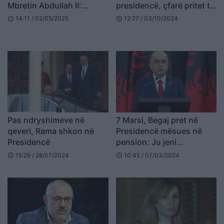
Mbretin Abdullah II:
presidencë, çfarë pritet të
Shqipëri-Jordani, vullnet
ndodhë
14:11 / 02/05/2025
12:27 / 03/10/2024
schedule
schedule
për thellimin e
bashkëpunimit
Pas ndryshimeve në
7 Marsi, Begaj pret në
qeveri, Rama shkon në
Presidencë mësues në
Presidencë
pension: Ju jeni
trashëgimi e çmuar që
15:26 / 28/07/2024
10:45 / 07/03/2024
schedule
schedule
vijon të frymëzojë breza
të tërë