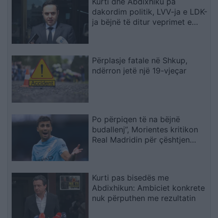
Kurti dhe Abdixhiku pa
dakordim politik, LVV-ja e LDK-
ja bëjnë të ditur veprimet e
radhës
Përplasje fatale në Shkup,
ndërron jetë një 19-vjeçar
Po përpiqen të na bëjnë
budallenj”, Morientes kritikon
Real Madridin për çështjen
Rodri
Kurti pas bisedës me
Abdixhikun: Ambiciet konkrete
nuk përputhen me rezultatin