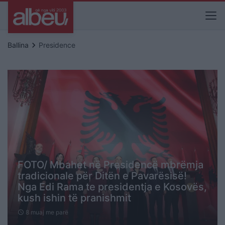
keyboard_arrow_right
Ballina
Presidence
FOTO/ Mbahet në Presidencë mbrëmja
tradicionale për Ditën e Pavarësisë!
Nga Edi Rama te presidentja e Kosovës,
kush ishin të pranishmit
8 muaj me parë
schedule