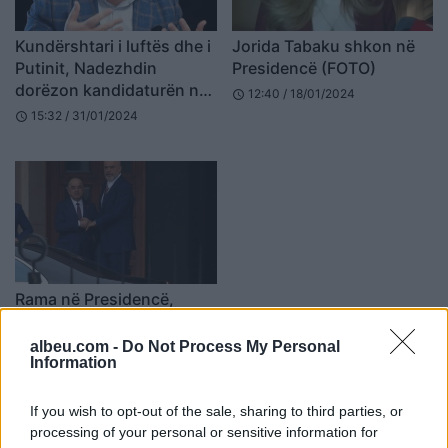
Kundërshtari i luftës dhe i
Jorida Tabaku shkon në
Putinit, Nadezhdin
Presidencë (FOTO)
dorëzon kandidaturën në
12:40 / 18/01/2024
schedule
garë për president në Rusi
15:32 / 31/01/2024
schedule
Rama në Presidencë,
takim me Begajn
albeu.com -
Do Not Process My Personal
08:42 / 17/03/2023
schedule
Information
If you wish to opt-out of the sale, sharing to third parties, or
processing of your personal or sensitive information for