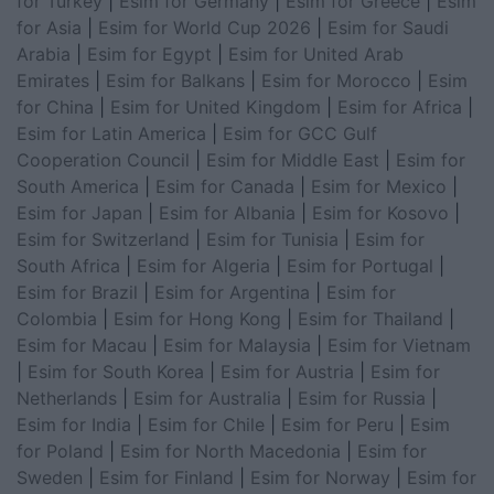
for Turkey
|
Esim for Germany
|
Esim for Greece
|
Esim
for Asia
|
Esim for World Cup 2026
|
Esim for Saudi
Arabia
|
Esim for Egypt
|
Esim for United Arab
Emirates
|
Esim for Balkans
|
Esim for Morocco
|
Esim
for China
|
Esim for United Kingdom
|
Esim for Africa
|
Esim for Latin America
|
Esim for GCC Gulf
Cooperation Council
|
Esim for Middle East
|
Esim for
South America
|
Esim for Canada
|
Esim for Mexico
|
Esim for Japan
|
Esim for Albania
|
Esim for Kosovo
|
Esim for Switzerland
|
Esim for Tunisia
|
Esim for
South Africa
|
Esim for Algeria
|
Esim for Portugal
|
Esim for Brazil
|
Esim for Argentina
|
Esim for
Colombia
|
Esim for Hong Kong
|
Esim for Thailand
|
Esim for Macau
|
Esim for Malaysia
|
Esim for Vietnam
|
Esim for South Korea
|
Esim for Austria
|
Esim for
Netherlands
|
Esim for Australia
|
Esim for Russia
|
Esim for India
|
Esim for Chile
|
Esim for Peru
|
Esim
for Poland
|
Esim for North Macedonia
|
Esim for
Sweden
|
Esim for Finland
|
Esim for Norway
|
Esim for