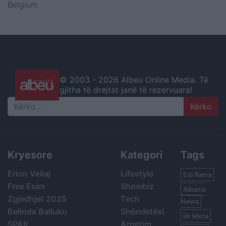
Belgium
© 2003 -
2026 Albeu Online Media. Të
gjitha të drejtat janë të rezervuara!
Search
Kryesore
Kategori
Tags
Erion Veliaj
Lifestyle
Edi Rama
Free Esim
Showbiz
Albania
Zgjedhjet 2025
Tech
News
Belinda Balluku
Shëndetësi
Ilir Meta
SPAK
Argetim