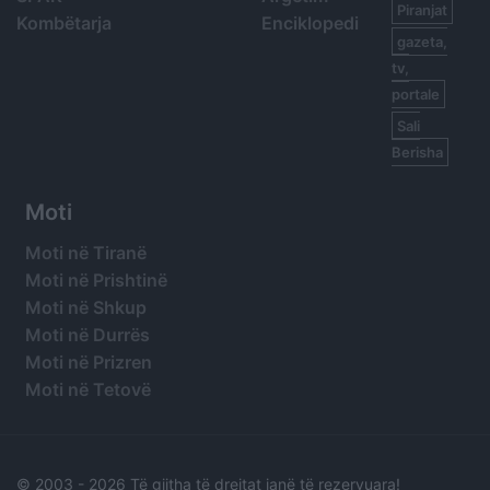
Piranjat
Kombëtarja
Enciklopedi
gazeta,
tv,
portale
Sali
Berisha
Moti
Moti në Tiranë
Moti në Prishtinë
Moti në Shkup
Moti në Durrës
Moti në Prizren
Moti në Tetovë
© 2003 -
2026 Të gjitha të drejtat janë të rezervuara!