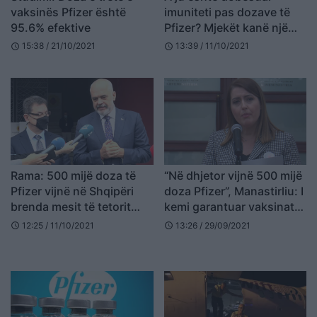
vaksinës Pfizer është
imuniteti pas dozave të
95.6% efektive
Pfizer? Mjekët kanë një
këshillë për marrësit e
15:38 / 21/10/2021
13:39 / 11/10/2021
schedule
schedule
vaksinave
Rama: 500 mijë doza të
“Në dhjetor vijnë 500 mijë
Pfizer vijnë në Shqipëri
doza Pfizer”, Manastirliu: I
brenda mesit të tetorit
kemi garantuar vaksinat
(VIDEO)
për vitin e ardhshëm
12:25 / 11/10/2021
13:26 / 29/09/2021
schedule
schedule