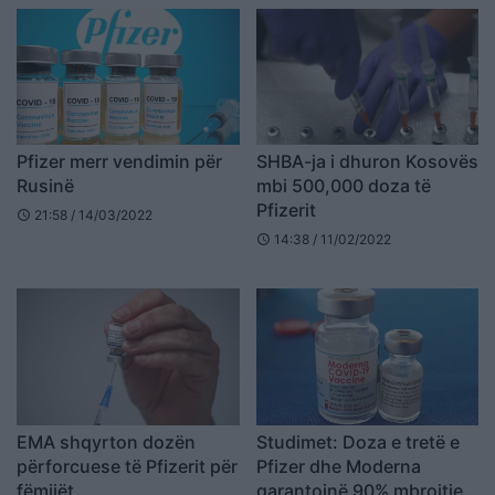
Pfizer merr vendimin për
SHBA-ja i dhuron Kosovës
Rusinë
mbi 500,000 doza të
Pfizerit
21:58 / 14/03/2022
schedule
14:38 / 11/02/2022
schedule
EMA shqyrton dozën
Studimet: Doza e tretë e
përforcuese të Pfizerit për
Pfizer dhe Moderna
fëmijët
garantojnë 90% mbrojtje