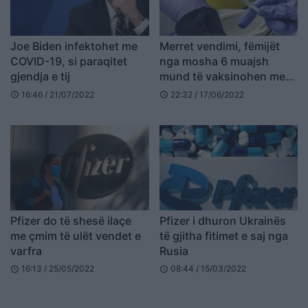
Joe Biden infektohet me
Merret vendimi, fëmijët
COVID-19, si paraqitet
nga mosha 6 muajsh
gjendja e tij
mund të vaksinohen me
“Pfizer” e “Moderna”
16:46 / 21/07/2022
22:32 / 17/06/2022
schedule
schedule
Pfizer do të shesë ilaçe
Pfizer i dhuron Ukrainës
me çmim të ulët vendet e
të gjitha fitimet e saj nga
varfra
Rusia
16:13 / 25/05/2022
08:44 / 15/03/2022
schedule
schedule