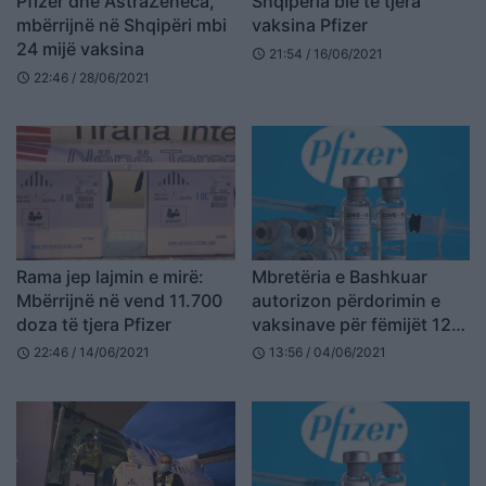
Pfizer dhe AstraZeneca,
Shqipëria ble të tjera
mbërrijnë në Shqipëri mbi
vaksina Pfizer
24 mijë vaksina
21:54 / 16/06/2021
schedule
22:46 / 28/06/2021
schedule
Rama jep lajmin e mirë:
Mbretëria e Bashkuar
Mbërrijnë në vend 11.700
autorizon përdorimin e
doza të tjera Pfizer
vaksinave për fëmijët 12-
15 vjeç
22:46 / 14/06/2021
13:56 / 04/06/2021
schedule
schedule