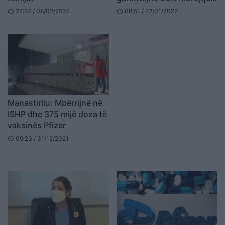
nga Delta dhe Omicron
22:57 / 08/02/2022
08:51 / 22/01/2022
schedule
schedule
Manastirliu: Mbërrijnë në
ISHP dhe 375 mijë doza të
vaksinës Pfizer
09:23 / 31/12/2021
schedule