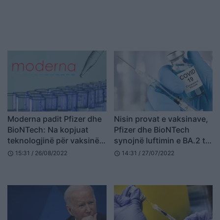
Moderna padit Pfizer dhe
Nisin provat e vaksinave,
BioNTech: Na kopjuat
Pfizer dhe BioNTech
teknologjinë për vaksinën
synojnë luftimin e BA.2 të
kundër Covid
Omicron
15:31 / 26/08/2022
14:31 / 27/07/2022
schedule
schedule