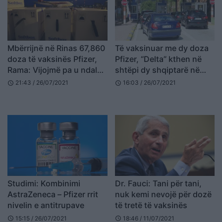
Mbërrijnë në Rinas 67,860
Të vaksinuar me dy doza
doza të vaksinës Pfizer,
Pfizer, “Delta” kthen në
Rama: Vijojmë pa u ndalur
shtëpi dy shqiptarë në
me vaksinimin masiv
Kapshticë
21:43 / 26/07/2021
16:03 / 26/07/2021
schedule
schedule
Studimi: Kombinimi
Dr. Fauci: Tani për tani,
AstraZeneca – Pfizer rrit
nuk kemi nevojë për dozë
nivelin e antitrupave
të tretë të vaksinës
15:15 / 26/07/2021
18:46 / 11/07/2021
schedule
schedule