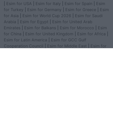
|
Esim for USA
|
Esim for Italy
|
Esim for Spain
|
Esim
for Turkey
|
Esim for Germany
|
Esim for Greece
|
Esim
for Asia
|
Esim for World Cup 2026
|
Esim for Saudi
Arabia
|
Esim for Egypt
|
Esim for United Arab
Emirates
|
Esim for Balkans
|
Esim for Morocco
|
Esim
for China
|
Esim for United Kingdom
|
Esim for Africa
|
Esim for Latin America
|
Esim for GCC Gulf
Cooperation Council
|
Esim for Middle East
|
Esim for
South America
|
Esim for Canada
|
Esim for Mexico
|
Esim for Japan
|
Esim for Albania
|
Esim for Kosovo
|
Esim for Switzerland
|
Esim for Tunisia
|
Esim for
South Africa
|
Esim for Algeria
|
Esim for Portugal
|
Esim for Brazil
|
Esim for Argentina
|
Esim for
Colombia
|
Esim for Hong Kong
|
Esim for Thailand
|
Esim for Macau
|
Esim for Malaysia
|
Esim for Vietnam
|
Esim for South Korea
|
Esim for Austria
|
Esim for
Netherlands
|
Esim for Australia
|
Esim for Russia
|
Esim for India
|
Esim for Chile
|
Esim for Peru
|
Esim
for Poland
|
Esim for North Macedonia
|
Esim for