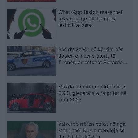
WhatsApp teston mesazhet
tekstuale që fshihen pas
leximit të parë
Pas dy vitesh në kërkim për
dosjen e inceneratorit të
Tiranës, arrestohet Renardo
Nallbani në Palasë
Mazda konfirmon rikthimin e
CX-3, gjenerata e re pritet në
vitin 2027
Valverde rrëfen befasinë nga
Mourinho: Nuk e mendoja se
do të ishte kështu