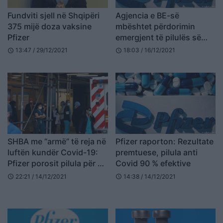
Fundviti sjell në Shqipëri
Agjencia e BE-së
375 mijë doza vaksine
mbështet përdorimin
Pfizer
emergjent të pilulës së
Pfizer kundër COVID-19
13:47 / 29/12/2021
18:03 / 16/12/2021
schedule
schedule
SHBA me “armë” të reja në
Pfizer raporton: Rezultate
luftën kundër Covid-19:
premtuese, pilula anti
Pfizer porosit pilula për 10
Covid 90 % efektive
milionë amerikanë
22:21 / 14/12/2021
14:38 / 14/12/2021
schedule
schedule