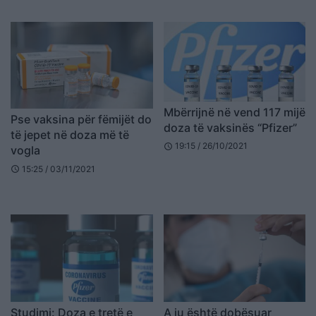
Mbërrijnë në vend 117 mijë
Pse vaksina për fëmijët do
doza të vaksinës “Pfizer”
të jepet në doza më të
19:15 / 26/10/2021
schedule
vogla
15:25 / 03/11/2021
schedule
Studimi: Doza e tretë e
A ju është dobësuar