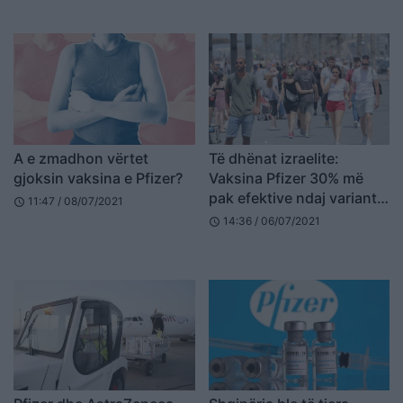
A e zmadhon vërtet
Të dhënat izraelite:
gjoksin vaksina e Pfizer?
Vaksina Pfizer 30% më
pak efektive ndaj variantit
11:47 / 08/07/2021
schedule
Delta
14:36 / 06/07/2021
schedule