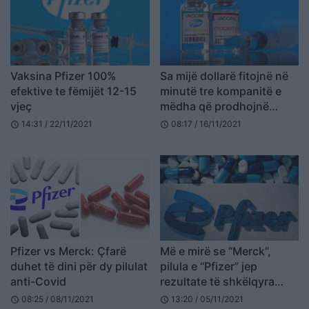
Vaksina Pfizer 100%
Sa mijë dollarë fitojnë në
efektive te fëmijët 12-15
minutë tre kompanitë e
vjeç
mëdha që prodhojnë
vaksina anti-Covid
14:31 / 22/11/2021
08:17 / 16/11/2021
schedule
schedule
Pfizer vs Merck: Çfarë
Më e mirë se “Merck”,
duhet të dini për dy pilulat
pilula e “Pfizer” jep
anti-Covid
rezultate të shkëlqyra
kundër Covid-19
08:25 / 08/11/2021
13:20 / 05/11/2021
schedule
schedule