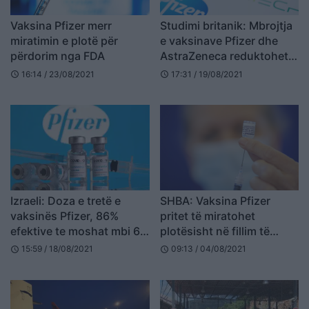
Vaksina Pfizer merr
Studimi britanik: Mbrojtja
miratimin e plotë për
e vaksinave Pfizer dhe
përdorim nga FDA
AstraZeneca reduktohet
pas 90 ditësh
16:14 / 23/08/2021
17:31 / 19/08/2021
schedule
schedule
Izraeli: Doza e tretë e
SHBA: Vaksina Pfizer
vaksinës Pfizer, 86%
pritet të miratohet
efektive te moshat mbi 60
plotësisht në fillim të
vjeç
shtatorit
15:59 / 18/08/2021
09:13 / 04/08/2021
schedule
schedule