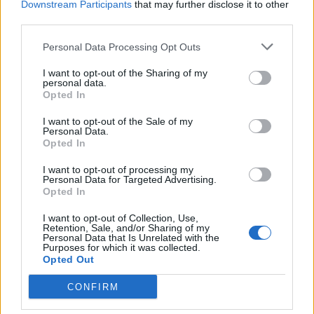
Downstream Participants
that may further disclose it to other
third parties.
Personal Data Processing Opt Outs
I want to opt-out of the Sharing of my
personal data.
Ekspertët sugjerojnë
FDA: Doza e tretë e Pfizer-
Opted In
dozën përforcuese të
it rrit imunitetin, por
I want to opt-out of the Sale of my
vaksinës Pfizer vetëm për
vaksinat aktuale ende
Personal Data.
këto kategori
efektive
16:12 / 18/09/2021
15:29 / 16/09/2021
Opted In
schedule
schedule
I want to opt-out of processing my
Personal Data for Targeted Advertising.
Opted In
I want to opt-out of Collection, Use,
Retention, Sale, and/or Sharing of my
Personal Data that Is Unrelated with the
Purposes for which it was collected.
Opted Out
Dozë e tretë për moshën
Ekspertët izraelitë
CONFIRM
+16 vjeç? EMA nis
analizojnë efektet