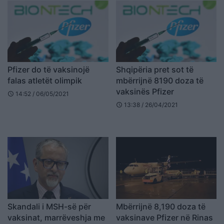
Pfizer do të vaksinojë
Shqipëria pret sot të
falas atletët olimpik
mbërrijnë 8190 doza të
vaksinës Pfizer
14:52 / 06/05/2021
schedule
13:38 / 26/04/2021
schedule
Skandali i MSH-së për
Mbërrijnë 8,190 doza të
vaksinat, marrëveshja me
vaksinave Pfizer në Rinas