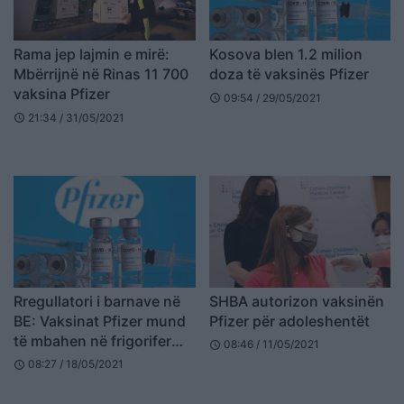
Rama jep lajmin e mirë:
Kosova blen 1.2 milion
Mbërrijnë në Rinas 11 700
doza të vaksinës Pfizer
vaksina Pfizer
09:54 / 29/05/2021
schedule
21:34 / 31/05/2021
schedule
Rregullatori i barnave në
SHBA autorizon vaksinën
BE: Vaksinat Pfizer mund
Pfizer për adoleshentët
të mbahen në frigorifer
08:46 / 11/05/2021
schedule
për një muaj
08:27 / 18/05/2021
schedule