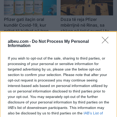
Pfizer gati ilaçin oral
Doza të reja Pfizer
kundër Covid-19, kur
mbërrijnë në Rinas, sa
pritet të hidhet në treg
shkon në total numri i tyre
(FOTO LAJM)
22:58 / 27/09/2021
22:19 / 27/09/2021
schedule
schedule
albeu.com -
Do Not Process My Personal
Information
If you wish to opt-out of the sale, sharing to third parties, or
processing of your personal or sensitive information for
targeted advertising by us, please use the below opt-out
section to confirm your selection. Please note that after your
opt-out request is processed you may continue seeing
Rama në zyrat e
Manastirliu ndan lajmin:
interest-based ads based on personal information utilized by
kompanisë Pfizer, takon
Mbërrijnë rreth 31 mijë
us or personal information disclosed to third parties prior to
drejtorin: Na dha
vaksina Pfizer
your opt-out. You may separately opt-out of the further
disclosure of your personal information by third parties on the
mundësinë e nisjes së
15:48 / 24/09/2021
22:33 / 20/09/2021
schedule
schedule
IAB’s list of downstream participants. This information may
vaksinimit para të tjerëve
also be disclosed by us to third parties on the
IAB’s List of
në rajon