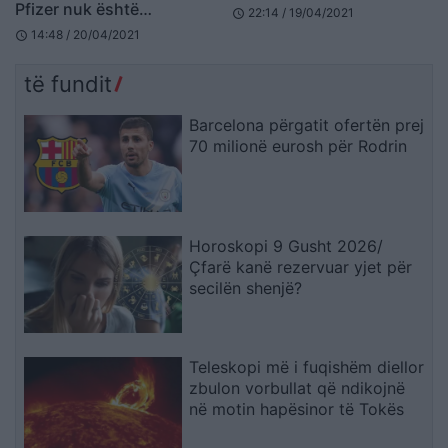
Pfizer nuk është
22:14 / 19/04/2021
schedule
nënshkruar?
14:48 / 20/04/2021
schedule
të fundit
Barcelona përgatit ofertën prej
70 milionë eurosh për Rodrin
Horoskopi 9 Gusht 2026/
Çfarë kanë rezervuar yjet për
secilën shenjë?
Teleskopi më i fuqishëm diellor
zbulon vorbullat që ndikojnë
në motin hapësinor të Tokës