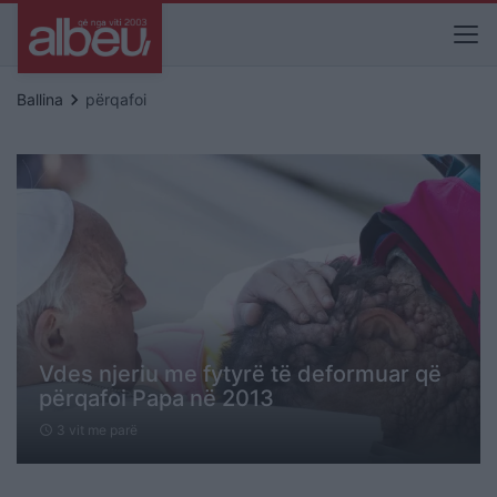
keyboard_arrow_right
Ballina
përqafoi
Vdes njeriu me fytyrë të deformuar që
përqafoi Papa në 2013
3 vit me parë
schedule