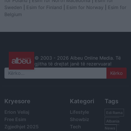
for Poland
|
Esim for North Macedonia
|
Esim for
Sweden
|
Esim for Finland
|
Esim for Norway
|
Esim for
Belgium
© 2003 -
2026 Albeu Online Media. Të
gjitha të drejtat janë të rezervuara!
Search
Kryesore
Kategori
Tags
Erion Veliaj
Lifestyle
Edi Rama
Free Esim
Showbiz
Albania
Zgjedhjet 2025
Tech
News