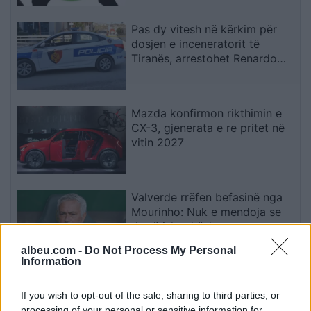
Pas dy vitesh në kërkim për
dosjen e inceneratorit të
Tiranës, arrestohet Renardo
Nallbani në Palasë
Mazda konfirmon rikthimin e
CX-3, gjenerata e re pritet në
vitin 2027
Valverde rrëfen befasinë nga
Mourinho: Nuk e mendoja se
do të ishte kështu
albeu.com -
Do Not Process My Personal
Information
Arrestohet 73-vjeçari në Krujë,
ndezi zjarr për të djegur barin
If you wish to opt-out of the sale, sharing to third parties, or
dhe flakët u përhapën drejt
processing of your personal or sensitive information for