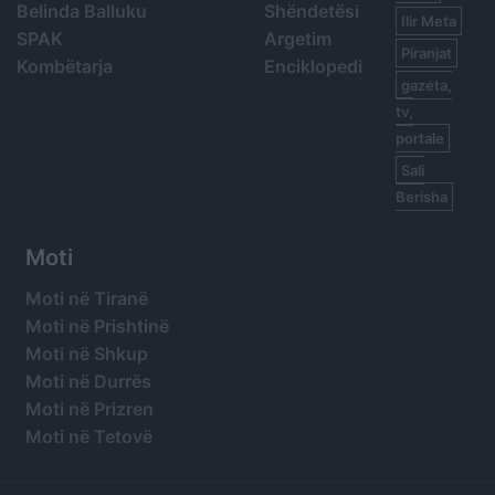
Belinda Balluku
Shëndetësi
Ilir Meta
SPAK
Argetim
Piranjat
Kombëtarja
Enciklopedi
gazeta,
tv,
portale
Sali
Berisha
Moti
Moti në Tiranë
Moti në Prishtinë
Moti në Shkup
Moti në Durrës
Moti në Prizren
Moti në Tetovë