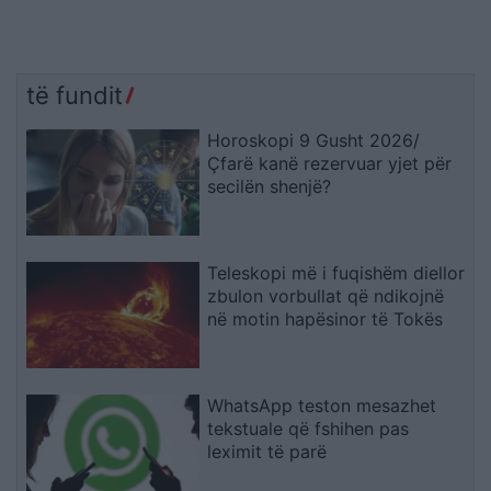
të fundit
Horoskopi 9 Gusht 2026/
Çfarë kanë rezervuar yjet për
secilën shenjë?
Teleskopi më i fuqishëm diellor
zbulon vorbullat që ndikojnë
në motin hapësinor të Tokës
WhatsApp teston mesazhet
tekstuale që fshihen pas
leximit të parë