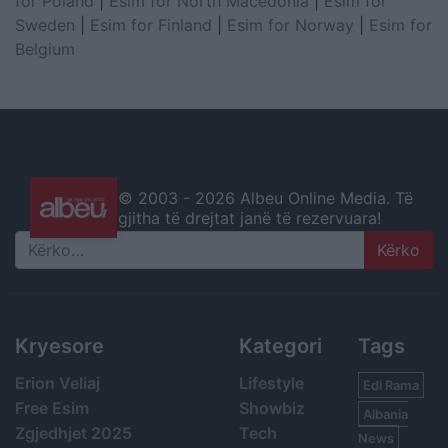
for Poland
|
Esim for North Macedonia
|
Esim for
Sweden
|
Esim for Finland
|
Esim for Norway
|
Esim for
Belgium
© 2003 -
2026 Albeu Online Media. Të
gjitha të drejtat janë të rezervuara!
Search
Kryesore
Kategori
Tags
Erion Veliaj
Lifestyle
Edi Rama
Free Esim
Showbiz
Albania
Zgjedhjet 2025
Tech
News