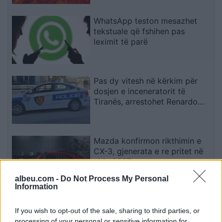
WhatsApp teston mesazhet
tekstuale që fshihen pas
leximit të parë
Pas dy vitesh në kërkim për
dosjen e inceneratorit të
Tiranës, arrestohet Renardo
Nallbani në Palasë
Mazda konfirmon rikthimin e
CX-3, gjenerata e re pritet në
vitin 2027
albeu.com -
Do Not Process My Personal
Information
Valverde rrëfen befasinë nga
Mourinho: Nuk e mendoja se
If you wish to opt-out of the sale, sharing to third parties, or
do të ishte kështu
processing of your personal or sensitive information for