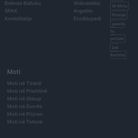
Belinda Balluku
Shëndetësi
Ilir Meta
SPAK
Argetim
Piranjat
Kombëtarja
Enciklopedi
gazeta,
tv,
portale
Sali
Berisha
Moti
Moti në Tiranë
Moti në Prishtinë
Moti në Shkup
Moti në Durrës
Moti në Prizren
Moti në Tetovë