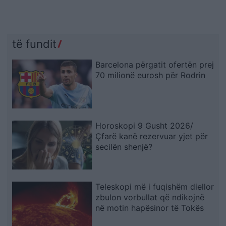
të fundit
Barcelona përgatit ofertën prej
70 milionë eurosh për Rodrin
Horoskopi 9 Gusht 2026/
Çfarë kanë rezervuar yjet për
secilën shenjë?
Teleskopi më i fuqishëm diellor
zbulon vorbullat që ndikojnë
në motin hapësinor të Tokës