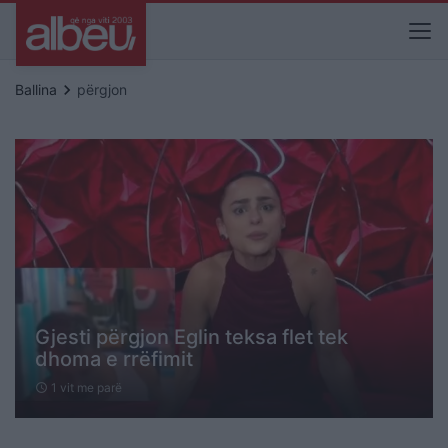
keyboard_arrow_right
Ballina
përgjon
Gjesti përgjon Eglin teksa flet tek
dhoma e rrëfimit
1 vit me parë
schedule