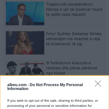
Trajanovski paralajmëron:
Ndotja e ujit në Gostivar mund
të sjellë raste hepatiti
Foto/ Sydney Sweeney tërheq
vëmendjen me imazhet e reja
të koleksionit të saj
Si funksionon klauzola e
riblerjes dhe përse përdoret
nga klubet
albeu.com -
Do Not Process My Personal
Information
Aston Martin shet shumicën e
të drejtave të markës për të
If you wish to opt-out of the sale, sharing to third parties, or
përballuar vështirësitë
processing of your personal or sensitive information for
financiare