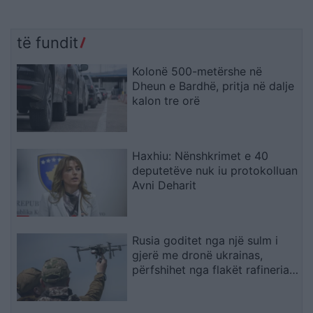
të fundit
Kolonë 500-metërshe në
Dheun e Bardhë, pritja në dalje
kalon tre orë
Haxhiu: Nënshkrimet e 40
deputetëve nuk iu protokolluan
Avni Deharit
Rusia goditet nga një sulm i
gjerë me dronë ukrainas,
përfshihet nga flakët rafineria
dhe plagosen 5 persona