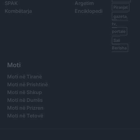
SPAK
Argetim
Piranjat
Kombëtarja
Enciklopedi
gazeta,
tv,
portale
Sali
Berisha
Moti
Moti në Tiranë
Moti në Prishtinë
Moti në Shkup
Moti në Durrës
Moti në Prizren
Moti në Tetovë