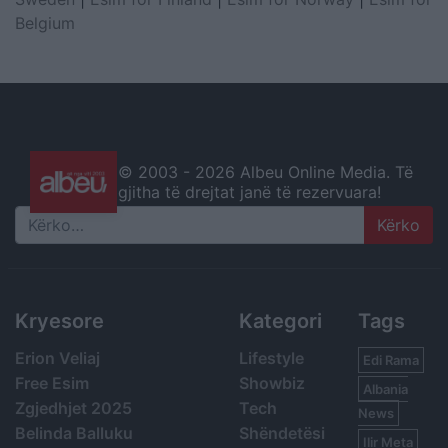
Belgium
© 2003 -
2026 Albeu Online Media. Të
gjitha të drejtat janë të rezervuara!
Search
Kryesore
Kategori
Tags
Erion Veliaj
Lifestyle
Edi Rama
Free Esim
Showbiz
Albania
Zgjedhjet 2025
Tech
News
Belinda Balluku
Shëndetësi
Ilir Meta