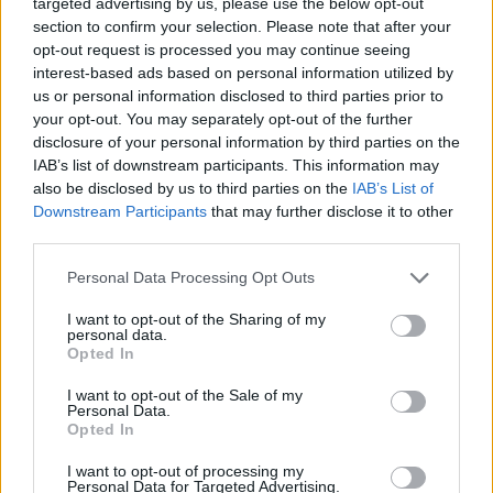
targeted advertising by us, please use the below opt-out
section to confirm your selection. Please note that after your
opt-out request is processed you may continue seeing
interest-based ads based on personal information utilized by
us or personal information disclosed to third parties prior to
your opt-out. You may separately opt-out of the further
disclosure of your personal information by third parties on the
IAB’s list of downstream participants. This information may
also be disclosed by us to third parties on the
IAB’s List of
Downstream Participants
that may further disclose it to other
third parties.
Personal Data Processing Opt Outs
I want to opt-out of the Sharing of my
personal data.
Opted In
I want to opt-out of the Sale of my
Personal Data.
Opted In
Esim for Global
|
Esim for Europe
|
Esim for Caribbean
|
Esim for USA
|
Esim for Italy
|
Esim for Spain
|
Esim
I want to opt-out of processing my
Personal Data for Targeted Advertising.
for Turkey
|
Esim for Germany
|
Esim for Greece
|
Esim