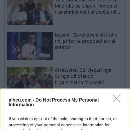
Madridit, së shpejti firmos si
transferimi më i shtrenjtë në
historinë e Realit
Kasami: Zëvendësministrat e
rinj pritet të propozohen në
shtator
Arrestohet 52-vjeçari nga
Struga që ofendoi
kryeministrin Mickoski
albeu.com -
Do Not Process My Personal
Information
Mateo poston foto, komenti i
Brikenës merr gjithë vëmendjen
If you wish to opt-out of the sale, sharing to third parties, or
processing of your personal or sensitive information for