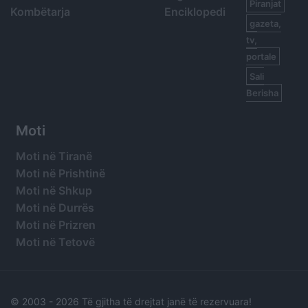
Piranjat
Kombëtarja
Enciklopedi
gazeta,
tv,
portale
Sali
Berisha
Moti
Moti në Tiranë
Moti në Prishtinë
Moti në Shkup
Moti në Durrës
Moti në Prizren
Moti në Tetovë
© 2003 -
2026 Të gjitha të drejtat janë të rezervuara!