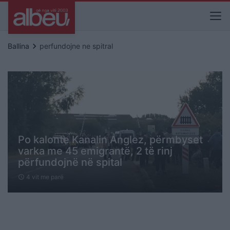
keyboard_arrow_right
Ballina
perfundojne ne spitral
Po kalonte Kanalin Anglez, përmbyset
varka me 45 emigrantë, 2 të rinj
përfundojnë në spital
4 vit me parë
schedule