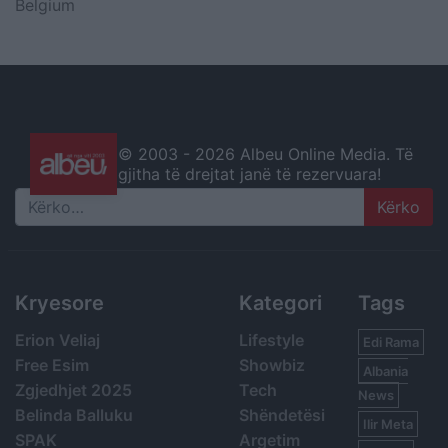
Belgium
© 2003 -
2026 Albeu Online Media. Të
gjitha të drejtat janë të rezervuara!
Search
Kryesore
Kategori
Tags
Erion Veliaj
Lifestyle
Edi Rama
Free Esim
Showbiz
Albania
Zgjedhjet 2025
Tech
News
Belinda Balluku
Shëndetësi
Ilir Meta
SPAK
Argetim