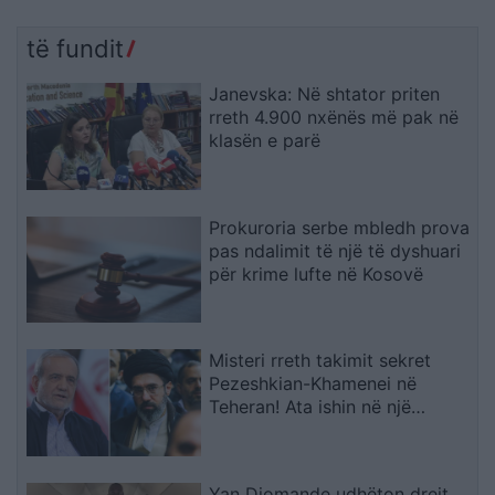
të fundit
Janevska: Në shtator priten
rreth 4.900 nxënës më pak në
klasën e parë
Prokuroria serbe mbledh prova
pas ndalimit të një të dyshuari
për krime lufte në Kosovë
Misteri rreth takimit sekret
Pezeshkian-Khamenei në
Teheran! Ata ishin në një
makinë me xhama të errët,
duke e dëgjuar njëri-tjetrin, por
pa e parë
Yan Diomande udhëton drejt