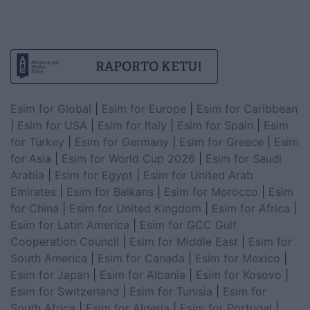
Esim for Global
|
Esim for Europe
|
Esim for Caribbean
|
Esim for USA
|
Esim for Italy
|
Esim for Spain
|
Esim
for Turkey
|
Esim for Germany
|
Esim for Greece
|
Esim
for Asia
|
Esim for World Cup 2026
|
Esim for Saudi
Arabia
|
Esim for Egypt
|
Esim for United Arab
Emirates
|
Esim for Balkans
|
Esim for Morocco
|
Esim
for China
|
Esim for United Kingdom
|
Esim for Africa
|
Esim for Latin America
|
Esim for GCC Gulf
Cooperation Council
|
Esim for Middle East
|
Esim for
South America
|
Esim for Canada
|
Esim for Mexico
|
Esim for Japan
|
Esim for Albania
|
Esim for Kosovo
|
Esim for Switzerland
|
Esim for Tunisia
|
Esim for
South Africa
|
Esim for Algeria
|
Esim for Portugal
|