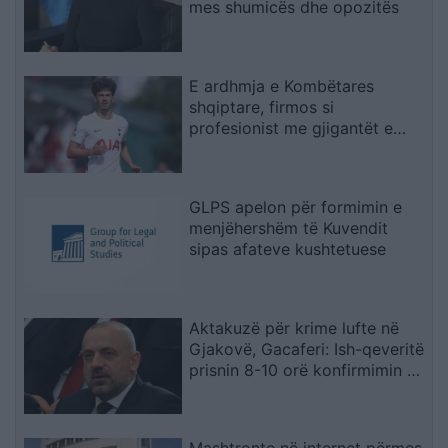
mes shumicës dhe opozitës
E ardhmja e Kombëtares
shqiptare, firmos si
profesionist me gjigantët e
Premier Ligë: “Djall” i goditjeve
të dënimit
GLPS apelon për formimin e
menjëhershëm të Kuvendit
sipas afateve kushtetuese
Aktakuzë për krime lufte në
Gjakovë, Gacaferi: Ish-qeveritë
prisnin 8-10 orë konfirmimin e
Radojqiçit