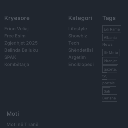
Kryesore
Kategori
Tags
Erion Veliaj
Lifestyle
Edi Rama
Free Esim
Showbiz
Albania
Zgjedhjet 2025
Tech
News
Belinda Balluku
Shëndetësi
Ilir Meta
SPAK
Argetim
Piranjat
Kombëtarja
Enciklopedi
gazeta,
tv,
portale
Sali
Berisha
Moti
Moti në Tiranë