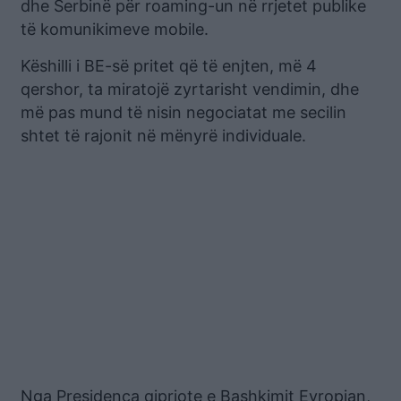
dhe Serbinë për roaming-un në rrjetet publike
të komunikimeve mobile.
Këshilli i BE-së pritet që të enjten, më 4
qershor, ta miratojë zyrtarisht vendimin, dhe
më pas mund të nisin negociatat me secilin
shtet të rajonit në mënyrë individuale.
Nga Presidenca qipriote e Bashkimit Evropian,