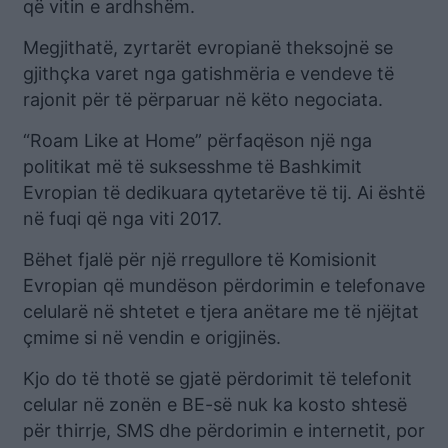
që vitin e ardhshëm.
Megjithatë, zyrtarët evropianë theksojnë se
gjithçka varet nga gatishmëria e vendeve të
rajonit për të përparuar në këto negociata.
“Roam Like at Home” përfaqëson një nga
politikat më të suksesshme të Bashkimit
Evropian të dedikuara qytetarëve të tij. Ai është
në fuqi që nga viti 2017.
Bëhet fjalë për një rregullore të Komisionit
Evropian që mundëson përdorimin e telefonave
celularë në shtetet e tjera anëtare me të njëjtat
çmime si në vendin e origjinës.
Kjo do të thotë se gjatë përdorimit të telefonit
celular në zonën e BE-së nuk ka kosto shtesë
për thirrje, SMS dhe përdorimin e internetit, por