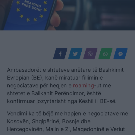
Ambasadorët e shteteve anëtare të Bashkimit
Evropian (BE), kanë miratuar fillimin e
negociatave për heqjen e
roaming
-ut me
shtetet e Ballkanit Perëndimor, është
konfirmuar jozyrtarisht nga Këshilli i BE-së.
Vendimi ka të bëjë me hapjen e negociatave me
Kosovën, Shqipërinë, Bosnje dhe
Hercegovinën, Malin e Zi, Maqedoninë e Veriut