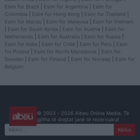
Esim for Brazil
|
Esim for Argentina
|
Esim for
Colombia
|
Esim for Hong Kong
|
Esim for Thailand
|
Esim for Macau
|
Esim for Malaysia
|
Esim for Vietnam
|
Esim for South Korea
|
Esim for Austria
|
Esim for
Netherlands
|
Esim for Australia
|
Esim for Russia
|
Esim for India
|
Esim for Chile
|
Esim for Peru
|
Esim
for Poland
|
Esim for North Macedonia
|
Esim for
Sweden
|
Esim for Finland
|
Esim for Norway
|
Esim for
Belgium
© 2003 -
2026 Albeu Online Media. Të
gjitha të drejtat janë të rezervuara!
Search