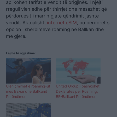
aplikohen tarifat e vendit të origjinës. I njëjti
rregull vlen edhe për thirrjet dhe mesazhet që
përdoruesit i marrin gjatë qëndrimit jashtë
vendit. Aktualisht,
internet eSIM
, po perdoret si
opcion i sherbimeve roaming ne Ballkan dhe
me gjere.
Lajme të ngjashme:
Ulen çmimet e roaming-ut
United Group i bashkohet
mes BE-së dhe Ballkanit
Deklaratës për Roaming,
Perëndimor
BE-Ballkani Perëndimor