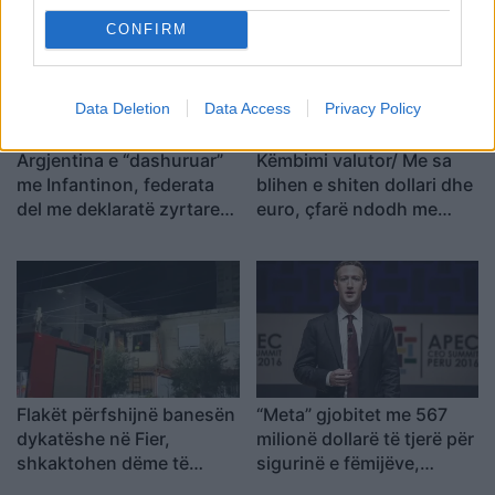
t’u marrë në pyetje
CONFIRM
Data Deletion
Data Access
Privacy Policy
Argjentina e “dashuruar”
Këmbimi valutor/ Me sa
me Infantinon, federata
blihen e shiten dollari dhe
del me deklaratë zyrtare:
euro, çfarë ndodh me
Model transparent
monedhat e tjera
Flakët përfshijnë banesën
“Meta” gjobitet me 567
dykatëshe në Fier,
milionë dollarë të tjerë për
shkaktohen dëme të
sigurinë e fëmijëve,
konsiderueshme
kompania: Do ta apelojmë