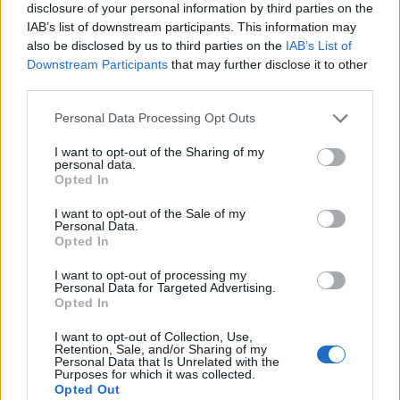
disclosure of your personal information by third parties on the
Shtuar
më
3.06.2026 13:15
IAB’s list of downstream participants. This information may
Tags:
,
,
Ballkanit Perëndimor
heqja roaming-ut
also be disclosed by us to third parties on the
IAB’s List of
,
,
Downstream Participants
that may further disclose it to other
mes BE-së
miratohet
nisja e negociatave
third parties.
Personal Data Processing Opt Outs
I want to opt-out of the Sharing of my
personal data.
Opted In
I want to opt-out of the Sale of my
Personal Data.
Opted In
I want to opt-out of processing my
Personal Data for Targeted Advertising.
Opted In
Veprimi i Ernest Muçit,
Hetimet për vrasjen e
I want to opt-out of Collection, Use,
reagon presidenti i
Edmond Sulës, kontrolle
Retention, Sale, and/or Sharing of my
Personal Data that Is Unrelated with the
Trabzonsporit: Më preku
në Bërxullë dhe
Purposes for which it was collected.
mua dhe të gjithë lojtarët
shoqërime personash për
Opted Out