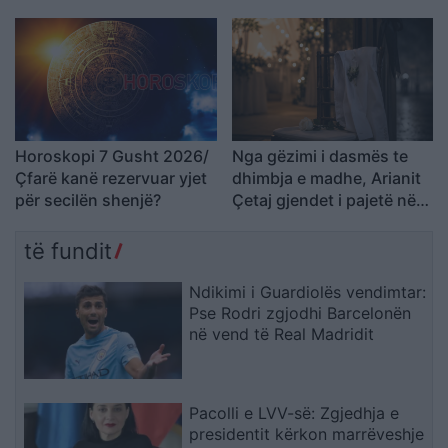
Horoskopi 7 Gusht 2026/
Nga gëzimi i dasmës te
Çfarë kanë rezervuar yjet
dhimbja e madhe, Arianit
për secilën shenjë?
Çetaj gjendet i pajetë në
Pejë
të fundit
Ndikimi i Guardiolës vendimtar:
Pse Rodri zgjodhi Barcelonën
në vend të Real Madridit
Pacolli e LVV-së: Zgjedhja e
presidentit kërkon marrëveshje