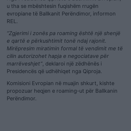
u tha se mbështesin fuqishëm rrugën
evropiane të Ballkanit Perëndimor, informon
REL.
“Zgjerimi i zonës pa roaming është një shenjë
e qartë e përkushtimit tonë ndaj rajonit.
Mirëpresim miratimin formal të vendimit me të
cilin autorizohet hapja e negociatave për
marrëveshjet”
, deklaroi një zëdhënës i
Presidencës që udhëhiqet nga Qiproja.
Komisioni Evropian në muajin shkurt, kishte
propozuar heqjen e roaming-ut për Ballkanin
Perëndimor.