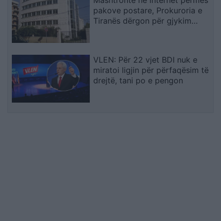
Mashtronte në internet përmes
pakove postare, Prokuroria e
Tiranës dërgon për gjykim
nigerianin
VLEN: Për 22 vjet BDI nuk e
miratoi ligjin për përfaqësim të
drejtë, tani po e pengon