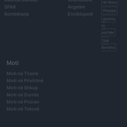
Ilir Meta
SPAK
Argetim
Piranjat
Kombëtarja
Enciklopedi
gazeta,
tv,
portale
Sali
Berisha
Moti
Moti në Tiranë
Moti në Prishtinë
Moti në Shkup
Moti në Durrës
Moti në Prizren
Moti në Tetovë