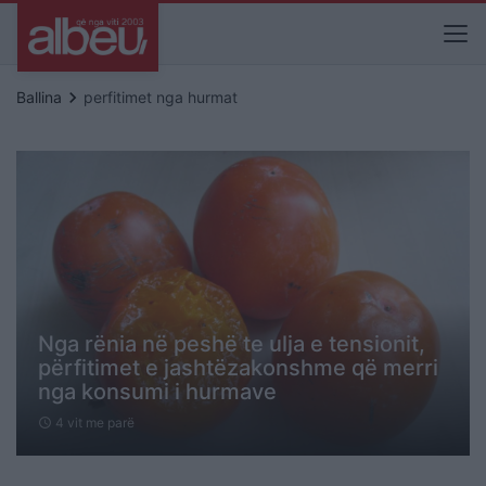
keyboard_arrow_right
Ballina
perfitimet nga hurmat
Nga rënia në peshë te ulja e tensionit,
përfitimet e jashtëzakonshme që merri
nga konsumi i hurmave
4 vit me parë
schedule