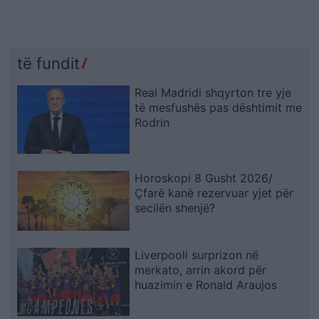
të fundit
Real Madridi shqyrton tre yje
të mesfushës pas dështimit me
Rodrin
Horoskopi 8 Gusht 2026/
Çfarë kanë rezervuar yjet për
secilën shenjë?
Liverpooli surprizon në
merkato, arrin akord për
huazimin e Ronald Araujos