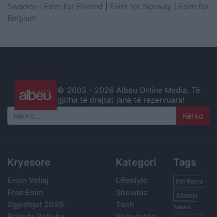
Sweden
|
Esim for Finland
|
Esim for Norway
|
Esim for
Belgium
© 2003 -
2026 Albeu Online Media. Të
gjitha të drejtat janë të rezervuara!
Search
Kryesore
Kategori
Tags
Erion Veliaj
Lifestyle
Edi Rama
Free Esim
Showbiz
Albania
Zgjedhjet 2025
Tech
News
Belinda Balluku
Shëndetësi