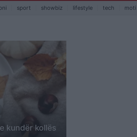
oni
sport
showbiz
lifestyle
tech
moti
le kundër kollës