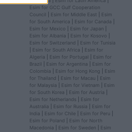
for Africa
|
Esim for Latin America
|
Esim for GCC Gulf Cooperation
Council
|
Esim for Middle East
|
Esim
for South America
|
Esim for Canada
|
Esim for Mexico
|
Esim for Japan
|
Esim for Albania
|
Esim for Kosovo
|
Esim for Switzerland
|
Esim for Tunisia
|
Esim for South Africa
|
Esim for
Algeria
|
Esim for Portugal
|
Esim for
Brazil
|
Esim for Argentina
|
Esim for
Colombia
|
Esim for Hong Kong
|
Esim
for Thailand
|
Esim for Macau
|
Esim
for Malaysia
|
Esim for Vietnam
|
Esim
for South Korea
|
Esim for Austria
|
Esim for Netherlands
|
Esim for
Australia
|
Esim for Russia
|
Esim for
India
|
Esim for Chile
|
Esim for Peru
|
Esim for Poland
|
Esim for North
Macedonia
|
Esim for Sweden
|
Esim