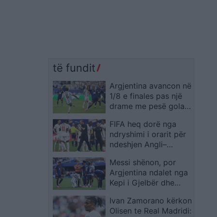
të fundit
Argjentina avancon në
1/8 e finales pas një
drame me pesë gola,
autogoli në vazhdime
FIFA heq dorë nga
rrëzon Kepin e Gjelbër
ndryshimi i orarit për
ndeshjen Angli–
Meksikë
Messi shënon, por
Argjentina ndalet nga
Kepi i Gjelbër dhe
sfida shkon në shtesë
Ivan Zamorano kërkon
Olisen te Real Madridi: