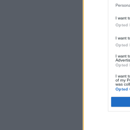
Persona
I want t
Opted 
I want t
Opted 
I want 
Advertis
Opted 
I want t
of my P
was col
Opted 