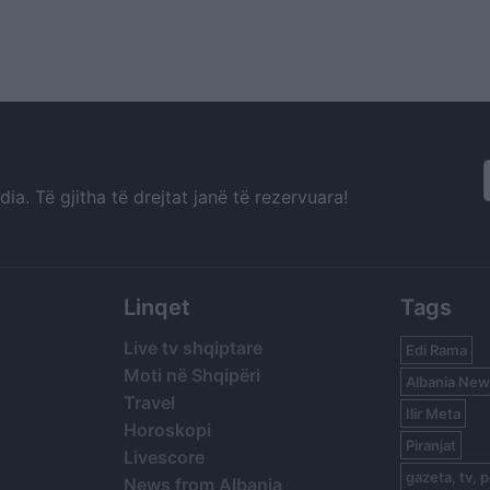
a. Të gjitha të drejtat janë të rezervuara!
Linqet
Tags
Live tv shqiptare
Edi Rama
Moti në Shqipëri
Albania New
Travel
Ilir Meta
Horoskopi
Piranjat
Livescore
gazeta, tv, p
News from Albania