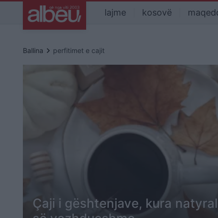
lajme
kosovë
maqed
keyboard_arrow_right
Ballina
perfitimet e cajit
Çaji i gështenjave, kura natyra