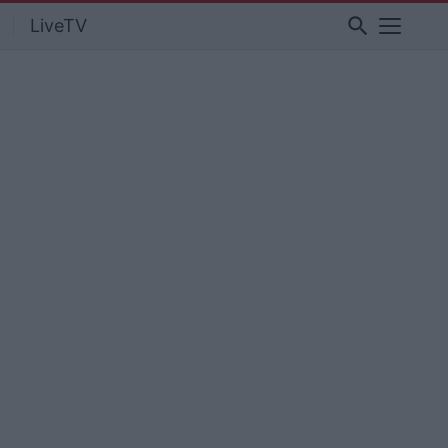
search
LiveTV