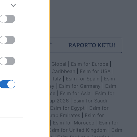
Esim for Global
|
Esim for Europe
|
Esim for Caribbean
|
Esim for USA
|
Esim for Italy
|
Esim for Spain
|
Esim
for Turkey
|
Esim for Germany
|
Esim
for Greece
|
Esim for Asia
|
Esim for
World Cup 2026
|
Esim for Saudi
Arabia
|
Esim for Egypt
|
Esim for
United Arab Emirates
|
Esim for
Balkans
|
Esim for Morocco
|
Esim for
China
|
Esim for United Kingdom
|
Esim