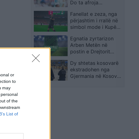
Do ta afroja
menjëherë
Fanellat e zeza, nga
përjashtim i rrallë në
simbol mode i Kupës
së Botës 2026
Egnatia zyrtarizon
Arben Metën në
postin e Drejtorit
Ekzekutiv
Dy shtetas kosovarë
ekstradohen nga
sonal or
Gjermania në Kosovë
ection to
pas kërkimit
ou may
ndërkombëtar
 personal
out of the
 downstream
B’s List of