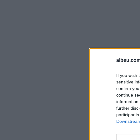
albeu.com
If you wish 
sensitive in
confirm you
continue se
information 
further disc
participants
Downstream 