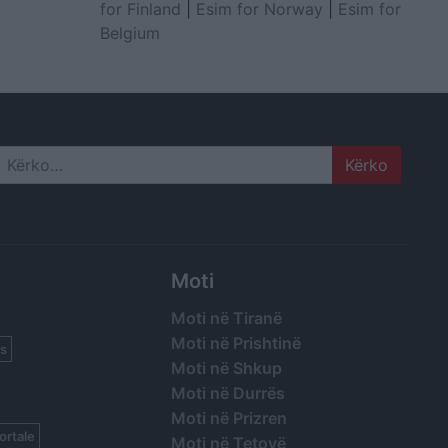
for Finland
|
Esim for Norway
|
Esim for
Belgium
Search
Moti
Moti në Tiranë
Moti në Prishtinë
s
Moti në Shkup
Moti në Durrës
Moti në Prizren
ortale
Moti në Tetovë