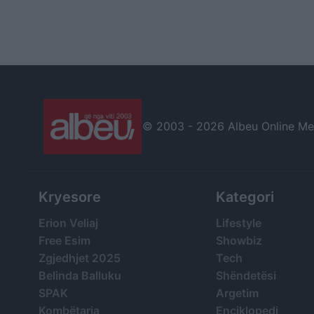
© 2003 -
2026 Albeu Online Medi
Kryesore
Kategori
Erion Veliaj
Lifestyle
Free Esim
Showbiz
Zgjedhjet 2025
Tech
Belinda Balluku
Shëndetësi
SPAK
Argetim
Kombëtarja
Enciklopedi