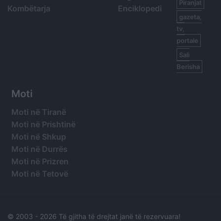
Piranjat
Kombëtarja
Enciklopedi
gazeta,
tv,
portale
Sali
Berisha
Moti
Moti në Tiranë
Moti në Prishtinë
Moti në Shkup
Moti në Durrës
Moti në Prizren
Moti në Tetovë
© 2003 -
2026 Të gjitha të drejtat janë të rezervuara!