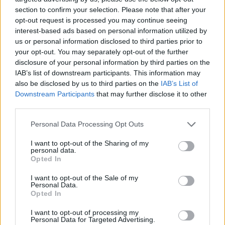
section to confirm your selection. Please note that after your
opt-out request is processed you may continue seeing
interest-based ads based on personal information utilized by
us or personal information disclosed to third parties prior to
your opt-out. You may separately opt-out of the further
disclosure of your personal information by third parties on the
IAB’s list of downstream participants. This information may
also be disclosed by us to third parties on the
IAB’s List of
Downstream Participants
that may further disclose it to other
third parties.
Personal Data Processing Opt Outs
I want to opt-out of the Sharing of my
personal data.
Opted In
I want to opt-out of the Sale of my
Personal Data.
Opted In
Esim for Global
|
Esim for Europe
|
Esim for Caribbean
|
Esim for USA
|
Esim for Italy
|
Esim for Spain
|
Esim
I want to opt-out of processing my
Personal Data for Targeted Advertising.
for Turkey
|
Esim for Germany
|
Esim for Greece
|
Esim