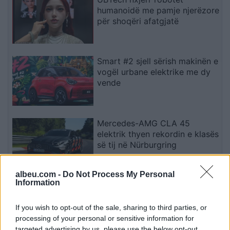
humanoidë me pamje njerëzore
për shoqëri afatgjatë
Smart #2 sjell sërish makinën e
vogël urbane elektrike me dy
vende
Mercedes-AMG CLA 45
elektrik thyen rekordin e klasës
së tij në Nürburgring
albeu.com -
Do Not Process My Personal
Information
Teleskopi më i fuqishëm diellor
zbulon vorbullat që ndikojnë
në motin hapësinor dhe Tokë
If you wish to opt-out of the sale, sharing to third parties, or
processing of your personal or sensitive information for
targeted advertising by us, please use the below opt-out