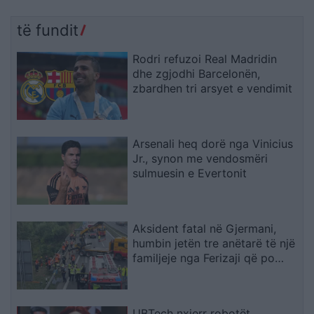
të fundit
Rodri refuzoi Real Madridin
dhe zgjodhi Barcelonën,
zbardhen tri arsyet e vendimit
Arsenali heq dorë nga Vinicius
Jr., synon me vendosmëri
sulmuesin e Evertonit
Aksident fatal në Gjermani,
humbin jetën tre anëtarë të një
familjeje nga Ferizaji që po
ktheheshin nga Kosova
UBTech nxjerr robotët