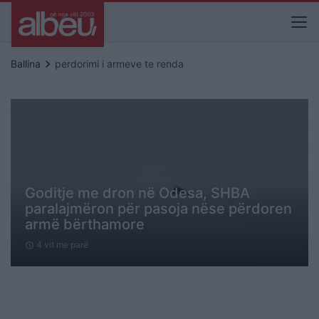
keyboard_arrow_right
Ballina
perdorimi i armeve te renda
Goditje me dron në Odesa, SHBA
paralajmëron për pasoja nëse përdoren
armë bërthamore
4 vit me parë
schedule