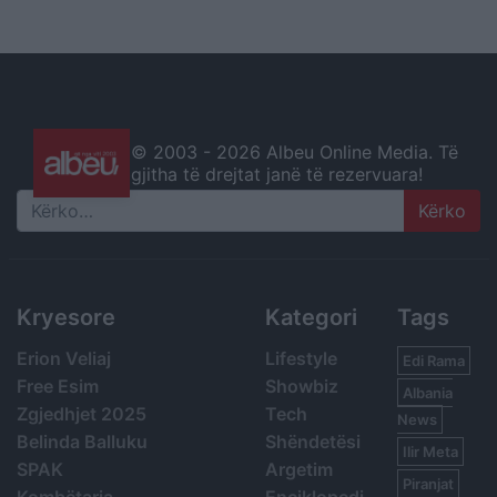
© 2003 -
2026 Albeu Online Media. Të
gjitha të drejtat janë të rezervuara!
Search
Kryesore
Kategori
Tags
Erion Veliaj
Lifestyle
Edi Rama
Free Esim
Showbiz
Albania
Zgjedhjet 2025
Tech
News
Belinda Balluku
Shëndetësi
Ilir Meta
SPAK
Argetim
Piranjat
Kombëtarja
Enciklopedi