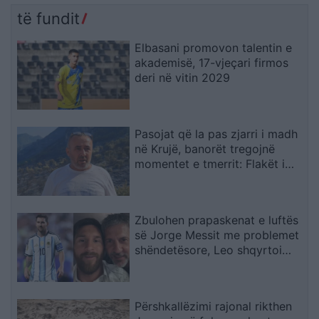
të fundit
Elbasani promovon talentin e
akademisë, 17-vjeçari firmos
deri në vitin 2029
Pasojat që la pas zjarri i madh
në Krujë, banorët tregojnë
momentet e tmerrit: Flakët i
kemi mbajtur vetë nën kontroll,
zjarrfikësja fiku vetëm vatrat e
vogla (VIDEO)
Zbulohen prapaskenat e luftës
së Jorge Messit me problemet
shëndetësore, Leo shqyrtoi
largimin nga Botërori
Përshkallëzimi rajonal rikthen