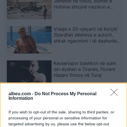
Jemenin në fokus, sulmet e
Huthive shtojnë rrezikun e
zgjerimit të luftës
Vrasja e 20-vjeçarit në Korçë/
Zbardhet dëshmia e autorit,
shkak ngacmimi i të dashurës
nga viktima
Kayserispor bashkon në sulm
ish-dyshen e Tiranës, Florent
Hasani firmos në Turqi
albeu.com -
Do Not Process My Personal
Përplasje e rëndë në
Information
magjistralen Gostivar-Kërçovë,
humb jetën një shofer dhe
If you wish to opt-out of the sale, sharing to third parties, or
plagoset rëndë një tjetër
processing of your personal or sensitive information for
targeted advertising by us, please use the below opt-out