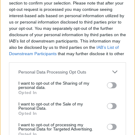
section to confirm your selection. Please note that after your
opt-out request is processed you may continue seeing
interest-based ads based on personal information utilized by
us or personal information disclosed to third parties prior to
your opt-out. You may separately opt-out of the further
disclosure of your personal information by third parties on the
IAB’s list of downstream participants. This information may
also be disclosed by us to third parties on the
IAB’s List of
Downstream Participants
that may further disclose it to other
third parties.
Personal Data Processing Opt Outs
I want to opt-out of the Sharing of my
personal data.
Opted In
I want to opt-out of the Sale of my
Personal Data.
Opted In
Esim for Global
|
Esim for Europe
|
Esim for Caribbean
|
Esim for USA
|
Esim for Italy
|
Esim for Spain
|
Esim
I want to opt-out of processing my
for Turkey
|
Esim for Germany
|
Esim for Greece
|
Esim
Personal Data for Targeted Advertising.
Opted In