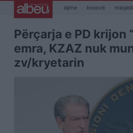
lajme
kosovë
maqed
Përçarja e PD krijon
emra, KZAZ nuk mund
zv/kryetarin