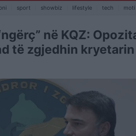
oni
sport
showbiz
lifestyle
tech
moti
 “ngërç” në KQZ: Opozit
 të zgjedhin kryetarin