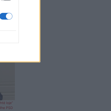
gjedhor.
respekt,
htë loje”
 dhe PSD