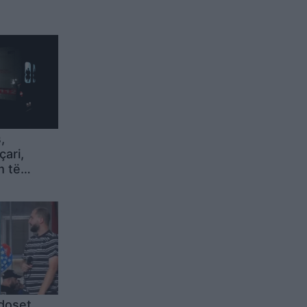
,
çari,
m të
doset