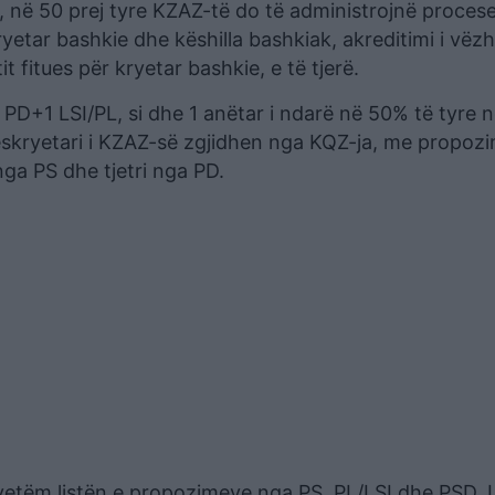
, në 50 prej tyre KZAZ-të do të administrojnë procese
ryetar bashkie dhe këshilla bashkiak, akreditimi i vë
t fitues për kryetar bashkie, e të tjerë.
D+1 LSI/PL, si dhe 1 anëtar i ndarë në 50% të tyre 
ëskryetari i KZAZ-së zgjidhen nga KQZ-ja, me propozi
nga PS dhe tjetri nga PD.
vetëm listën e propozimeve nga PS, PL/LSI dhe PSD. L