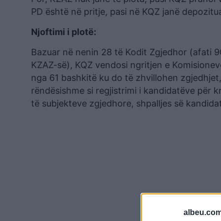
PD është në pritje, pasi në KQZ janë depozitua
Njoftimi i plotë:
Bazuar në nenin 28 të Kodit Zgjedhor (afati 9
KZAZ-së), KQZ vendosi ngritjen e Komisioneve 
nga 61 bashkitë ku do të zhvillohen zgjedhjet
rëndësishme si regjistrimi i kandidatëve për k
të subjekteve zgjedhore, shpalljes së kandidati
albeu.com