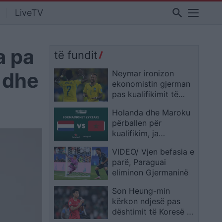
search
LiveTV
a pa
të fundit
 dhe
Neymar ironizon
ekonomistin gjerman
pas kualifikimit të
Brazilit: Provoje sërish
Holanda dhe Maroku
në Botërorin e
përballen për
ardhshëm
kualifikim, ja
formacionet zyrtare
VIDEO/ Vjen befasia e
parë, Paraguai
eliminon Gjermaninë
Son Heung-min
kërkon ndjesë pas
dështimit të Koresë së
Jugut: E pamundur të