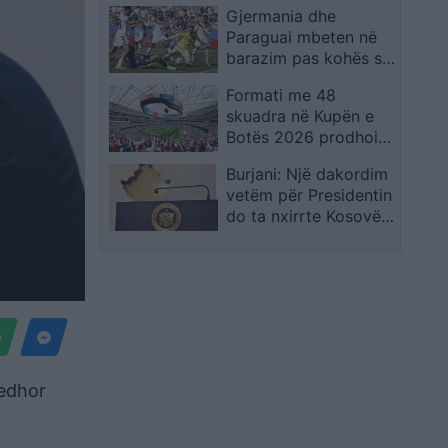
Gjermania dhe
shpreh dhimbjen që
Paraguai mbeten në
ndiejmë
barazim pas kohës së
rregullt, kualifikimi
Formati me 48
vendoset në
skuadra në Kupën e
vazhdime
Botës 2026 prodhoi
rrëfime të veçanta,
Burjani: Një dakordim
por favoritët mbetën
vetëm për Presidentin
thuajse të paprekur
do ta nxirrte Kosovën
nga ngërçi politik
jedhor