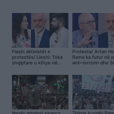
Flasin aktivistët e
Protesta/ Artan H
protestës/ Lleshi: Toka
Rama ka futur në 
shqiptare u kthye në
anti-terrorin dhe 
eksperiment! Kurti: Rama
173 persona në filt
na trajton si njerëz me
bisht
Nesër mbahet seanca
Thirrje kundër Ra