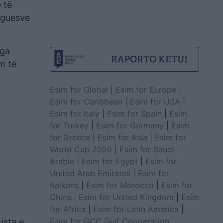
 të
zhguesve
nga
m të
Esim for Global
|
Esim for Europe
|
Esim for Caribbean
|
Esim for USA
|
Esim for Italy
|
Esim for Spain
|
Esim
for Turkey
|
Esim for Germany
|
Esim
for Greece
|
Esim for Asia
|
Esim for
World Cup 2026
|
Esim for Saudi
Arabia
|
Esim for Egypt
|
Esim for
United Arab Emirates
|
Esim for
Balkans
|
Esim for Morocco
|
Esim for
China
|
Esim for United Kingdom
|
Esim
for Africa
|
Esim for Latin America
|
Esim for GCC Gulf Cooperation
ista e