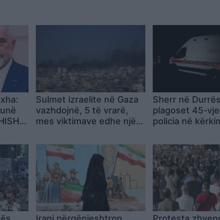
oxha:
Sulmet izraelite në Gaza
Sherr në Durrës
punë
vazhdojnë, 5 të vrarë,
plagoset 45-vje
SHISH,
mes viktimave edhe një
policia në kërki
ër
fëmijë
autorëve
mës
Irani përgënjeshtron
Protesta zhven