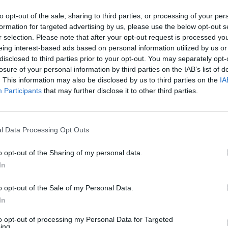
to opt-out of the sale, sharing to third parties, or processing of your per
o të fillojnë nga data 13 Shkurt 2023. KZAZ përbëhen
formation for targeted advertising by us, please use the below opt-out s
r selection. Please note that after your opt-out request is processed y
anëtar i ndarë në 50% të tyre nga secila palë, PS ose
eing interest-based ads based on personal information utilized by us or
idhen nga KQZ-ja, me propozim të KZAZ-së, sipas for
disclosed to third parties prior to your opt-out. You may separately opt-
losure of your personal information by third parties on the IAB’s list of
. This information may also be disclosed by us to third parties on the
IA
(ISP) vlerësojnë se baza ligjore, procedura vendimmarr
Participants
that may further disclose it to other third parties.
ospërputhshmëri dhe një devijim nga standardet e mi
pranoi vetëm listën e propozimeve nga PS, PL/LSI dh
epozituar dy lista, një nga PD1 (Alibeaj) dhe një nga 
l Data Processing Opt Outs
olitik dhe administrativ, por KQZ është institucion i pa
 konfliktin e tyre politik, si dhe njëherësh të respek
o opt-out of the Sharing of my personal data.
In
k e respektoi Kodin Zgjedhor. Ai legjitimoi mbledhjen
o opt-out of the Sale of my Personal Data.
i. Për pasojë, KZAZ nuk do të mund të zgjedhin krye
In
mrave nga partia kryesore e opozitës. Vendimi gjyqë
to opt-out of processing my Personal Data for Targeted
ë pritet pas datës 3 mars 2023, ndërkohë që administ
ing.