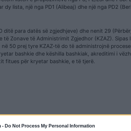
r dy lista, një nga PD1 (Alibeaj) dhe një nga PD2 (Ber
0 ditë para datës së zgjedhjeve) dhe nenit 29 (Përbër
të Zonave të Administrimit Zgjedhor (KZAZ). Sipas lig
, në 50 prej tyre KZAZ-të do të administrojnë procese
ryetar bashkie dhe këshilla bashkiak, akreditimi i vë
t fitues për kryetar bashkie, e të tjerë.
 -
Do Not Process My Personal Information