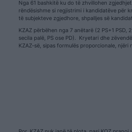
Nga 61 bashkitë ku do të zhvillohen zgjedhjet
rëndësishme si regjistrimi i kandidatëve për k
të subjekteve zgjedhore, shpalljes së kandidati
KZAZ përbëhen nga 7 anëtarë (2 PS+1 PSD, 2 P
secila palë, PS ose PD). Kryetari dhe zëvend
KZAZ-së, sipas formulës proporcionale, njëri 
Por, KZAZ nuk janë të plota, pasi KQZ pranoi 