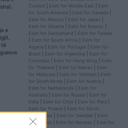
Council
|
Esim for Middle East
|
Esim
isha).
for South America
|
Esim for Canada
|
Esim for Mexico
|
Esim for Japan
|
Esim for Albania
|
Esim for Kosovo
|
ja e
Esim for Switzerland
|
Esim for Tunisia
jit,
|
Esim for South Africa
|
Esim for
 të
Algeria
|
Esim for Portugal
|
Esim for
zhguesve
Brazil
|
Esim for Argentina
|
Esim for
Colombia
|
Esim for Hong Kong
|
Esim
for Thailand
|
Esim for Macau
|
Esim
for Malaysia
|
Esim for Vietnam
|
Esim
for South Korea
|
Esim for Austria
|
Esim for Netherlands
|
Esim for
Australia
|
Esim for Russia
|
Esim for
India
|
Esim for Chile
|
Esim for Peru
|
Esim for Poland
|
Esim for North
Macedonia
|
Esim for Sweden
|
Esim
for Finland
|
Esim for Norway
|
Esim for