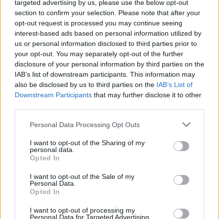
targeted advertising by us, please use the below opt-out
section to confirm your selection. Please note that after your
opt-out request is processed you may continue seeing
interest-based ads based on personal information utilized by
us or personal information disclosed to third parties prior to
your opt-out. You may separately opt-out of the further
disclosure of your personal information by third parties on the
IAB’s list of downstream participants. This information may
also be disclosed by us to third parties on the
IAB’s List of
Downstream Participants
that may further disclose it to other
third parties.
Personal Data Processing Opt Outs
I want to opt-out of the Sharing of my
personal data.
Opted In
I want to opt-out of the Sale of my
Personal Data.
Opted In
Esim for Global
|
Esim for Europe
|
Esim for Caribbean
I want to opt-out of processing my
|
Esim for USA
|
Esim for Italy
|
Esim for Spain
|
Esim
Personal Data for Targeted Advertising.