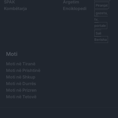
SPAK
Argetim
Piranjat
Kombëtarja
Enciklopedi
gazeta,
tv,
portale
Sali
Berisha
Moti
Moti në Tiranë
Moti në Prishtinë
Moti në Shkup
Moti në Durrës
Moti në Prizren
Moti në Tetovë