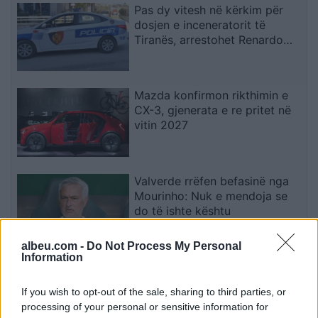
Pas dy vitesh në kërkim për
dosjen e inceneratorit të
Tiranës, arrestohet Renardo
Nallbani në Palasë
Mazda konfirmon rikthimin e
CX-3, gjenerata e re pritet në
vitin 2027
Valverde rrëfen befasinë nga
Mourinho: Nuk e mendoja se
do të ishte kështu
albeu.com -
Do Not Process My Personal
Information
Arrestohet 73-vjeçari në Krujë,
ndezi zjarr për të djegur barin
If you wish to opt-out of the sale, sharing to third parties, or
dhe flakët u përhapën drejt
processing of your personal or sensitive information for
malit