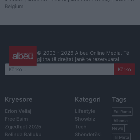
Belgium
© 2003 -
2026 Albeu Online Media. Të
gjitha të drejtat janë të rezervuara!
Search
Kryesore
Kategori
Tags
Erion Veliaj
Lifestyle
Edi Rama
Free Esim
Showbiz
Albania
Zgjedhjet 2025
Tech
News
Belinda Balluku
Shëndetësi
Ilir Meta