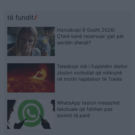
të fundit
Horoskopi 9 Gusht 2026/
Çfarë kanë rezervuar yjet për
secilën shenjë?
Teleskopi më i fuqishëm diellor
zbulon vorbullat që ndikojnë
në motin hapësinor të Tokës
WhatsApp teston mesazhet
tekstuale që fshihen pas
leximit të parë