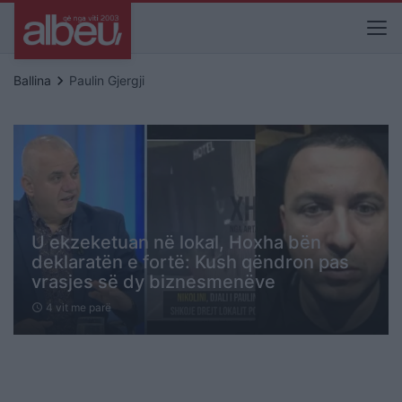
keyboard_arrow_right
Ballina
Paulin Gjergji
U ekzeketuan në lokal, Hoxha bën
deklaratën e fortë: Kush qëndron pas
vrasjes së dy biznesmenëve
4 vit me parë
schedule