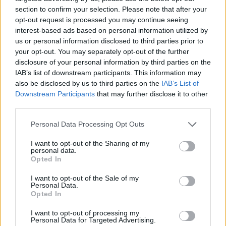
section to confirm your selection. Please note that after your
opt-out request is processed you may continue seeing
interest-based ads based on personal information utilized by
us or personal information disclosed to third parties prior to
your opt-out. You may separately opt-out of the further
disclosure of your personal information by third parties on the
IAB’s list of downstream participants. This information may
also be disclosed by us to third parties on the
IAB’s List of
Downstream Participants
that may further disclose it to other
third parties.
Personal Data Processing Opt Outs
I want to opt-out of the Sharing of my
personal data.
Opted In
I want to opt-out of the Sale of my
Personal Data.
Opted In
Esim for Global
|
Esim for Europe
|
Esim for Caribbean
|
Esim for USA
|
Esim for Italy
|
Esim for Spain
|
Esim
I want to opt-out of processing my
Personal Data for Targeted Advertising.
for Turkey
|
Esim for Germany
|
Esim for Greece
|
Esim