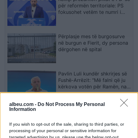
për reformën territoriale: PS
fokusohet vetëm te numri i
bashkive
Përplasje mes të burgosurve
në burgun e Fierit, dy persona
dërgohen në spital
Pavlin Luli kundër shkrirjes së
Fushë-Arrëzit: “Më falni që ju
kërkova votën për Ramën, na
tradhtoi”
albeu.com -
Do Not Process My Personal
Information
Lorik Cana rrëfen “pengun” për
të luajtur me yjet e Premier
League: Keqardhja më e madhe
If you wish to opt-out of the sale, sharing to third parties, or
në Europian ishte ndeshja ndaj
processing of your personal or sensitive information for
Serbisë
targeted advertising by us, please use the below opt-out