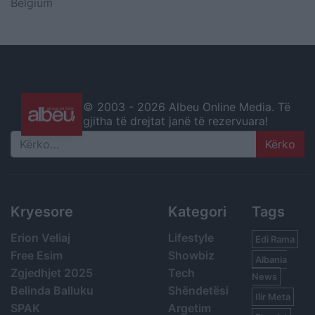
Belgium
© 2003 -
2026 Albeu Online Media. Të
gjitha të drejtat janë të rezervuara!
Search
Kryesore
Kategori
Tags
Erion Veliaj
Lifestyle
Edi Rama
Free Esim
Showbiz
Albania
Zgjedhjet 2025
Tech
News
Belinda Balluku
Shëndetësi
Ilir Meta
SPAK
Argetim