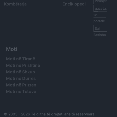
Piranjat
Kombëtarja
Enciklopedi
gazeta,
tv,
portale
Sali
Berisha
Moti
Moti në Tiranë
Moti në Prishtinë
Moti në Shkup
Moti në Durrës
Moti në Prizren
Moti në Tetovë
© 2003 -
2026 Të gjitha të drejtat janë të rezervuara!