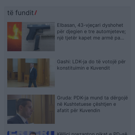
të fundit
Elbasan, 43-vjeçari dyshohet
për djegien e tre automjeteve;
një tjetër kapet me armë pa
leje dhe kokainë
Gashi: LDK-ja do të votojë për
konstituimin e Kuvendit
Gruda: PDK-ja mund ta dërgojë
në Kushtetuese çështjen e
afatit për Kuvendin
Këlliçi prezanton pikat e PD-së