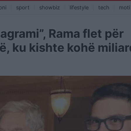
oni
sport
showbiz
lifestyle
tech
moti
tagrami”, Rama flet për
, ku kishte kohë miliar