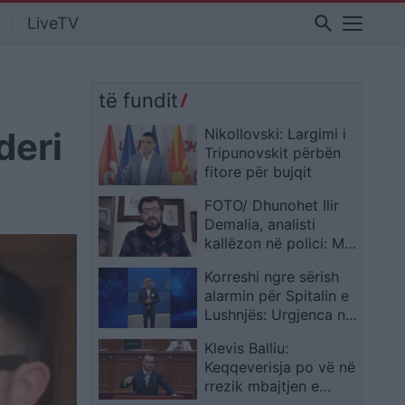
search
LiveTV
të fundit
deri
Nikollovski: Largimi i
Tripunovskit përbën
fitore për bujqit
FOTO/ Dhunohet Ilir
Demalia, analisti
kallëzon në polici: Më
sulmuan dy persona…
Korreshi ngre sërish
alarmin për Spitalin e
Lushnjës: Urgjenca në
errësirë, mesazh
Klevis Balliu:
Karakaçit nga Brukseli
Keqqeverisja po vë në
rrezik mbajtjen e
Samitit të NATO-s në