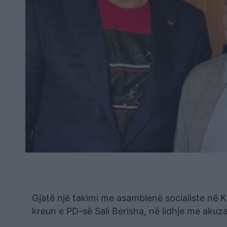
Gjatë një takimi me asamblenë socialiste në 
kreun e PD-së Sali Berisha, në lidhje me akuzat 