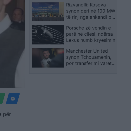
Rizvanolli: Kosova
Tiranë
synon deri në 100 MW
të rinj nga ankandi për
energjinë e erës
Porsche zë vendin e
parë në cilësi, ndërsa
Lexus humb kryesimin
Manchester United
synon Tchouamenin,
por transferimi varet
nga një kusht
vendimtar
a për