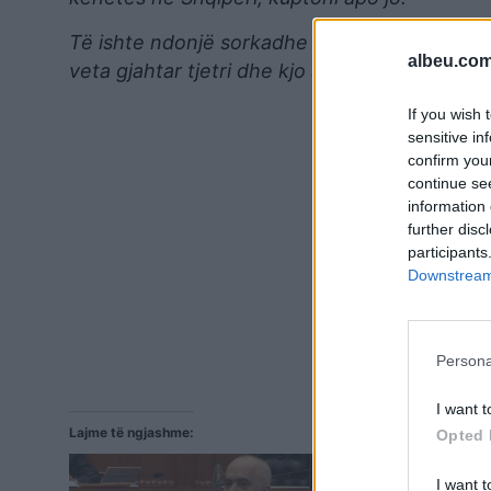
Të ishte ndonjë sorkadhe apo ndonjë fazan ha
albeu.com
veta gjahtar tjetri dhe kjo sorkadhe e bukur
If you wish 
sensitive in
confirm you
continue se
information 
further disc
participants
Downstream 
Persona
I want t
Lajme të ngjashme:
Opted 
I want t