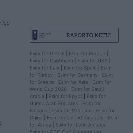
 kjo
Esim for Global
|
Esim for Europe
|
Esim for Caribbean
|
Esim for USA
|
Esim for Italy
|
Esim for Spain
|
Esim
for Turkey
|
Esim for Germany
|
Esim
for Greece
|
Esim for Asia
|
Esim for
World Cup 2026
|
Esim for Saudi
Arabia
|
Esim for Egypt
|
Esim for
United Arab Emirates
|
Esim for
Balkans
|
Esim for Morocco
|
Esim for
China
|
Esim for United Kingdom
|
Esim
ë
for Africa
|
Esim for Latin America
|
Esim for GCC Gulf Cooperation