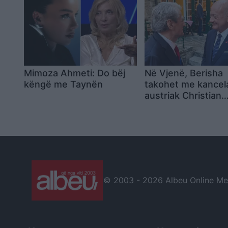
Mimoza Ahmeti: Do bëj
Në Vjenë, Berisha
këngë me Taynën
takohet me kancel
austriak Christian
Stocker
© 2003 -
2026 Albeu Online Medi