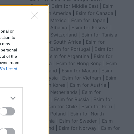
Council
|
Esim for Middle East
|
Esim
 tekat e
for South America
|
Esim for Canada
|
Esim for Mexico
|
Esim for Japan
|
Esim for Albania
|
Esim for Kosovo
|
sonal or
Esim for Switzerland
|
Esim for Tunisia
ection to
|
Esim for South Africa
|
Esim for
ou may
Algeria
|
Esim for Portugal
|
Esim for
 personal
Brazil
|
Esim for Argentina
|
Esim for
out of the
 downstream
Colombia
|
Esim for Hong Kong
|
Esim
B’s List of
for Thailand
|
Esim for Macau
|
Esim
for Malaysia
|
Esim for Vietnam
|
Esim
for South Korea
|
Esim for Austria
|
Esim for Netherlands
|
Esim for
Australia
|
Esim for Russia
|
Esim for
India
|
Esim for Chile
|
Esim for Peru
|
Esim for Poland
|
Esim for North
Macedonia
|
Esim for Sweden
|
Esim
n në
for Finland
|
Esim for Norway
|
Esim for
n rrënoja