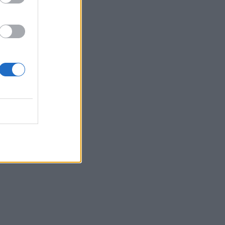
Belgium
shte për
xhepin,
 tragjik
ëndroi 13
nga
ministri