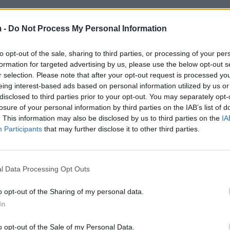
jde se thotë njeriu këta miliarderët kanë edhe këta
 -
Do Not Process My Personal Information
 e la pa mend dhe i shkoi nga mbrapa”
, tha Rama.
to opt-out of the sale, sharing to third parties, or processing of your per
formation for targeted advertising by us, please use the below opt-out s
r selection. Please note that after your opt-out request is processed y
eing interest-based ads based on personal information utilized by us or
disclosed to third parties prior to your opt-out. You may separately opt-
losure of your personal information by third parties on the IAB’s list of
. This information may also be disclosed by us to third parties on the
IA
Participants
that may further disclose it to other third parties.
l Data Processing Opt Outs
o opt-out of the Sharing of my personal data.
In
“Vdeksha unë për ty”, Rama i shko
o opt-out of the Sale of my Personal Data.
shtëpi gruas që qendroi 13 orë në