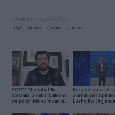
Shtuar
më
1.03.2025 13:56
Tags:
,
,
Berisha
rama
soros
FOTO/ Dhunohet Ilir
Korreshi ngre sëri
Demalia, analisti kallëzon
alarmin për Spitalin
në polici: Më sulmuan dy
Lushnjës: Urgjenc
persona…
errësirë, mesazh
Karakaçit nga Bruk