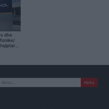
ës dhe
fonike/
shqiptare
t
E
Search