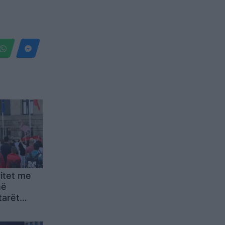
itet me
në
tarët
dorf:
n!