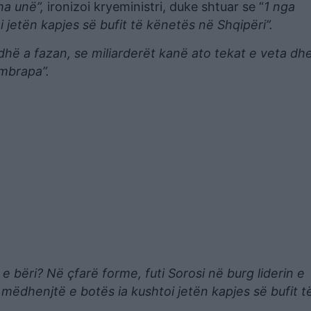
ha unë”,
ironizoi kryeministri, duke shtuar se “
1 nga
 jetën kapjes së bufit të kënetës në Shqipëri”.
hë a fazan, se miliarderët kanë ato tekat e veta dhe
 mbrapa”.
e bëri? Në çfarë forme, futi Sorosi në burg liderin e
mëdhenjtë e botës ia kushtoi jetën kapjes së bufit t