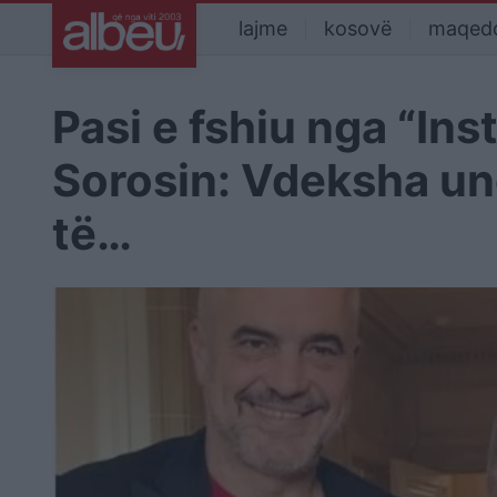
lajme
kosovë
maqed
Pasi e fshiu nga “Ins
Sorosin: Vdeksha unë
të…