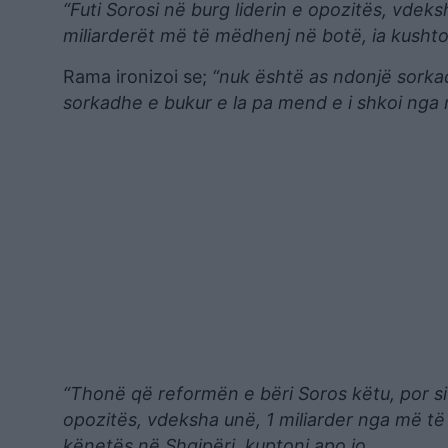
“Futi Sorosi në burg liderin e opozitës, vdeks
miliarderët më të mëdhenj në botë, ia kushtoi
Rama ironizoi se;
“nuk është as ndonjë sorkad
sorkadhe e bukur e la pa mend e i shkoi nga
“Thonë që reformën e bëri Soros këtu, por si 
opozitës, vdeksha unë, 1 miliarder nga më të 
kënetës në Shqipëri, kuptoni apo jo.