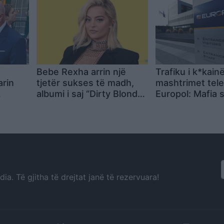
Bebe Rexha arrin një
Trafiku i k*kain
arin
tjetër sukses të madh,
mashtrimet tele
albumi i saj “Dirty Blonde”
Europol: Mafia 
kryeson top-listën e
ndër kërcënime
Billboard si albumi më i
kryesore për B
dëgjuar i zhanrit ‘dance’
a. Të gjitha të drejtat janë të rezervuara!