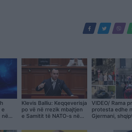
sh
Klevis Balliu: Keqqeverisja
VIDEO/ Rama pr
 e
po vë në rrezik mbajtjen
protesta edhe 
a në
e Samitit të NATO-s në
Gjermani, shqip
Tiranë
tubim në Düssel
seli
Jepe dorëheqje