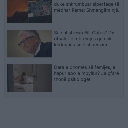
duke shkrumbuar sipërfaqe të
mëdha/ Rama: Shmangëm një
bilanc tragjik
Si e ul stresin Bill Gates? Dy
ritualet e mbrëmjes që nuk
kërkojnë asnjë shpenzim
Dera e dhomës së fëmijës, e
hapur apo e mbyllur? Ja çfarë
thonë psikologët