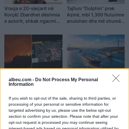
Vrasja e 20-vjeçarit në
Tajfuni “Dolphin” prek
Korçë/ Zbardhet dëshmia
Azinë, mbi 1,300 fluturime
e autorit, shkak ngacmimi
anulohen dhe më shumë
i të dashurës nga viktima
se 400 mijë banorë
evakuohen
Zjarri masiv që përfshiu
Turqia vendos kufizime
albeu.com -
Do Not Process My Personal
Krujën duke shkrumbuar
për disa anije drejt Detit të
Information
sipërfaqe të mëdha/
Zi, shtohen paqartësitë
Rama: Shmangëm një
për tregtinë detare
If you wish to opt-out of the sale, sharing to third parties, or
bilanc tragjik
processing of your personal or sensitive information for
targeted advertising by us, please use the below opt-out
section to confirm your selection. Please note that after your
opt-out request is processed you may continue seeing
interest-based ads based on personal information utilized by