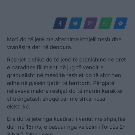
Moti do të jetë me alternime kthjellimesh dhe
vranësira deri të dendura.
Reshjet e shiut do të jenë të pranishme në orët
e paradites fillimisht në jug të vendit e
gradualisht në mesditë reshjet do të shtrihen
edhe në pjesën tjetër të territorit. Përgjatë
relieveve malore reshjet do të marrin karakter
shtrëngatash shoqëruar më shkarkesa
elektrike.
Era do të jetë nga kuadrati i veriut me shpejtësi
deri në 15m/s, e pasuar nga valëzim i forcës 2-
3 ballë./albeu.com