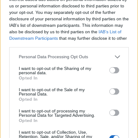
us or personal information disclosed to third parties prior to
Aksident në Peru/
Rënia historike e Danubit
your opt-out. You may separately opt-out of the further
disclosure of your personal information by third parties on the
Trembëdhjetë të vdekur
nxjerr nga uji anije naziste
IAB’s list of downstream participants. This information may
dhe katër të plagosur në
dhe municione të
also be disclosed by us to third parties on the
IAB’s List of
përplasjen midis furgonit
pashpërthyera të Luftës
Downstream Participants
that may further disclose it to other
dhe kamionit
së Dytë Botërore
third parties.
Personal Data Processing Opt Outs
I want to opt-out of the Sharing of my
personal data.
Opted In
Zjarr masiv mes Andon
Sot dita e 71 e revoltës/
Poçit dhe Hundëkuqit,
Qytetaret nuk heqin dorë,
I want to opt-out of the Sale of my
Personal Data.
flakët kërcënojnë zonat e
kërkojnë ndryshim të
Opted In
banuara
klasës politike: Rama jep
dorëheqjen
I want to opt-out of processing my
të fundit
Personal Data for Targeted Advertising.
Opted In
Kayserispor bashkon në sulm
ish-dyshen e Tiranës, Florent
I want to opt-out of Collection, Use,
Retention, Sale, and/or Sharing of my