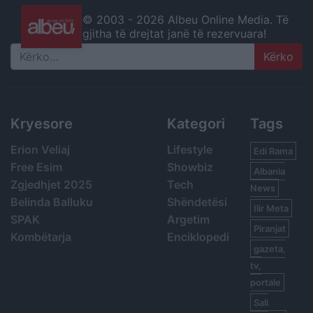
© 2003 -
2026 Albeu Online Media. Të
gjitha të drejtat janë të rezervuara!
Search
Kryesore
Kategori
Tags
Erion Veliaj
Lifestyle
Edi Rama
Free Esim
Showbiz
Albania
Zgjedhjet 2025
Tech
News
Belinda Balluku
Shëndetësi
Ilir Meta
SPAK
Argetim
Piranjat
Kombëtarja
Enciklopedi
gazeta,
tv,
portale
Sali