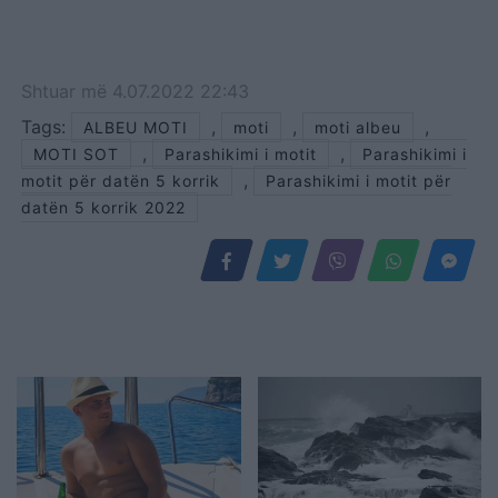
Shtuar
më
4.07.2022 22:43
Tags:
,
,
,
ALBEU MOTI
moti
moti albeu
,
,
MOTI SOT
Parashikimi i motit
Parashikimi i
,
motit për datën 5 korrik
Parashikimi i motit për
datën 5 korrik 2022