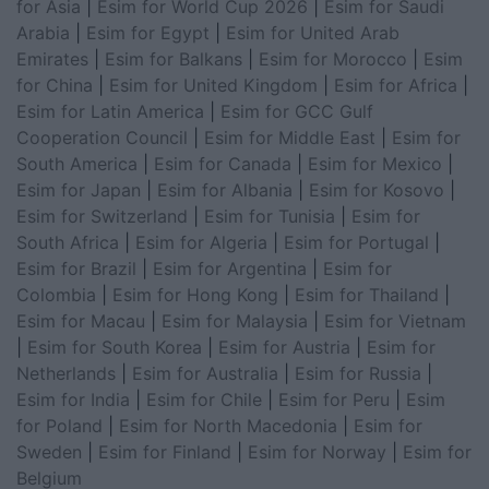
for Asia
|
Esim for World Cup 2026
|
Esim for Saudi
Arabia
|
Esim for Egypt
|
Esim for United Arab
Emirates
|
Esim for Balkans
|
Esim for Morocco
|
Esim
for China
|
Esim for United Kingdom
|
Esim for Africa
|
Esim for Latin America
|
Esim for GCC Gulf
Cooperation Council
|
Esim for Middle East
|
Esim for
South America
|
Esim for Canada
|
Esim for Mexico
|
Esim for Japan
|
Esim for Albania
|
Esim for Kosovo
|
Esim for Switzerland
|
Esim for Tunisia
|
Esim for
South Africa
|
Esim for Algeria
|
Esim for Portugal
|
Esim for Brazil
|
Esim for Argentina
|
Esim for
Colombia
|
Esim for Hong Kong
|
Esim for Thailand
|
Esim for Macau
|
Esim for Malaysia
|
Esim for Vietnam
|
Esim for South Korea
|
Esim for Austria
|
Esim for
Netherlands
|
Esim for Australia
|
Esim for Russia
|
Esim for India
|
Esim for Chile
|
Esim for Peru
|
Esim
for Poland
|
Esim for North Macedonia
|
Esim for
Sweden
|
Esim for Finland
|
Esim for Norway
|
Esim for
Belgium