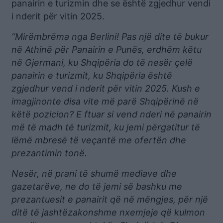
panairin e turizmin dhe se është zgjedhur vendi
i nderit për vitin 2025.
“Mirëmbrëma nga Berlini! Pas një dite të bukur
në Athinë për Panairin e Punës, erdhëm këtu
në Gjermani, ku Shqipëria do të nesër çelë
panairin e turizmit, ku Shqipëria është
zgjedhur vend i nderit për vitin 2025. Kush e
imagjinonte disa vite më parë Shqipërinë në
këtë pozicion? E ftuar si vend nderi në panairin
më të madh të turizmit, ku jemi përgatitur të
lëmë mbresë të veçantë me ofertën dhe
prezantimin tonë.
Nesër, në prani të shumë mediave dhe
gazetarëve, ne do të jemi së bashku me
prezantuesit e panairit që në mëngjes, për një
ditë të jashtëzakonshme nxemjeje që kulmon