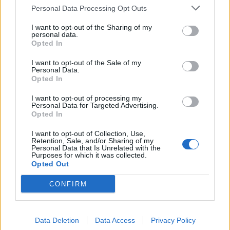
Personal Data Processing Opt Outs
I want to opt-out of the Sharing of my
personal data.
Opted In
I want to opt-out of the Sale of my
Personal Data.
Sarandë, gjykata cakton
Zjarr i përmasave të
Opted In
masat për pesë të
mëdha në Klos, shpëtohet
I want to opt-out of processing my
arrestuarit e kapur me
një e moshuar invalide
Personal Data for Targeted Advertising.
armë në Gjashtë
dhe rrezikohet kabina
Opted In
elektrike
I want to opt-out of Collection, Use,
Retention, Sale, and/or Sharing of my
Personal Data that Is Unrelated with the
Purposes for which it was collected.
Opted Out
CONFIRM
Kodi Rrugor ndryshon:
Fundjavë me rrezik të lartë
Përsëritësit e dehur në
zjarresh në 8 qarqe,
timon humbasin patentën
IGJEO paralajmëron për
Data Deletion
Data Access
Privacy Policy
përgjithmonë
temperatura deri në 39