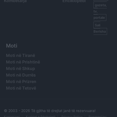
Kombëtarja
Enciklopedi
gazeta,
tv,
portale
Sali
Berisha
Moti
Moti në Tiranë
Moti në Prishtinë
Moti në Shkup
Moti në Durrës
Moti në Prizren
Moti në Tetovë
© 2003 -
2026 Të gjitha të drejtat janë të rezervuara!
Kontaktoni
Kushtet e Përdorimit
Privacy Policy
Powered by: