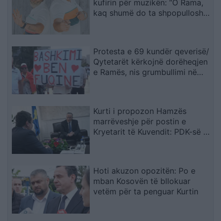
kufirin për muzikën: “O Rama,
kaq shumë do ta shpopullosh
vendin? Keq e më keq!”
Protesta e 69 kundër qeverisë/
Qytetarët kërkojnë dorëheqjen
e Ramës, nis grumbullimi në
sheshin “Skënderbej”: Fuqia
qëndron te bashkimi
Kurti i propozon Hamzës
marrëveshje për postin e
Kryetarit të Kuvendit: PDK-së i
ofrohet një nga tri pozitat e
larta shtetërore
Hoti akuzon opozitën: Po e
mban Kosovën të bllokuar
vetëm për ta penguar Kurtin