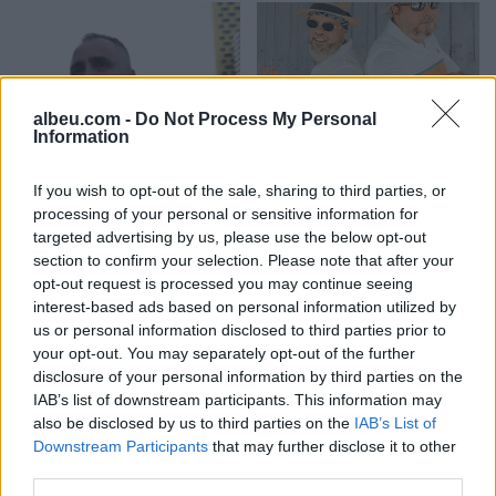
albeu.com -
Do Not Process My Personal
Information
Diaspora proteston në
Vëllezërit Prifti
Sheshin Skënderbej,
kundërshtojnë kufirin për
If you wish to opt-out of the sale, sharing to third parties, or
emigranti: Shqiptarët
muzikën: “O Rama, kaq
processing of your personal or sensitive information for
meritojnë meritokraci dhe
shumë do ta shpopullosh
targeted advertising by us, please use the below opt-out
një qeveri europiane
vendin? Keq e më keq!”
section to confirm your selection. Please note that after your
opt-out request is processed you may continue seeing
interest-based ads based on personal information utilized by
us or personal information disclosed to third parties prior to
your opt-out. You may separately opt-out of the further
disclosure of your personal information by third parties on the
IAB’s list of downstream participants. This information may
Kuvendi i Kosovës nuk
Korçë, automjeti godet një
also be disclosed by us to third parties on the
IAB’s List of
konstituohet, seanca
82-vjeçare teksa kalonte
Downstream Participants
that may further disclose it to other
shtyhet për të shtunën
rrugën
third parties.