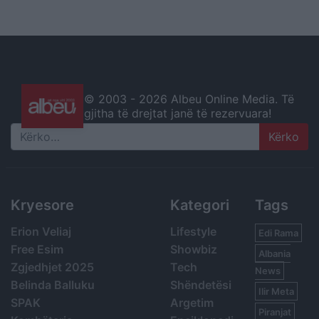
© 2003 -
2026 Albeu Online Media. Të
gjitha të drejtat janë të rezervuara!
Search
Kryesore
Kategori
Tags
Erion Veliaj
Lifestyle
Edi Rama
Free Esim
Showbiz
Albania
Zgjedhjet 2025
Tech
News
Belinda Balluku
Shëndetësi
Ilir Meta
SPAK
Argetim
Piranjat