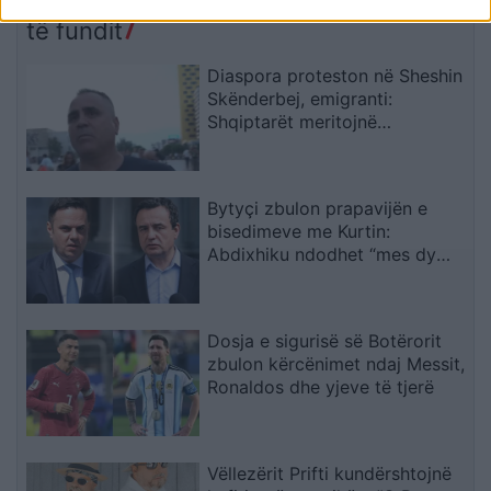
gradë
të fundit
Diaspora proteston në Sheshin
Skënderbej, emigranti:
Shqiptarët meritojnë
meritokraci dhe një qeveri
europiane
Bytyçi zbulon prapavijën e
bisedimeve me Kurtin:
Abdixhiku ndodhet “mes dy
zjarreve
Dosja e sigurisë së Botërorit
zbulon kërcënimet ndaj Messit,
Ronaldos dhe yjeve të tjerë
Vëllezërit Prifti kundërshtojnë