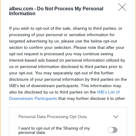
albeu.com -
Do Not Process My Personal
Information
Valverde rrëfen befasinë nga
Mourinho: Nuk e mendoja se
If you wish to opt-out of the sale, sharing to third parties, or
do të ishte kështu
processing of your personal or sensitive information for
targeted advertising by us, please use the below opt-out
section to confirm your selection. Please note that after your
Arrestohet 73-vjeçari në Krujë,
opt-out request is processed you may continue seeing
ndezi zjarr për të djegur barin
interest-based ads based on personal information utilized by
dhe flakët u përhapën drejt
us or personal information disclosed to third parties prior to
malit
your opt-out. You may separately opt-out of the further
disclosure of your personal information by third parties on the
IAB’s list of downstream participants. This information may
also be disclosed by us to third parties on the
IAB’s List of
Downstream Participants
that may further disclose it to other
third parties.
Personal Data Processing Opt Outs
I want to opt-out of the Sharing of my
personal data.