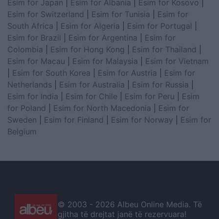
Esim for Japan
|
Esim for Albania
|
Esim for Kosovo
|
Esim for Switzerland
|
Esim for Tunisia
|
Esim for
South Africa
|
Esim for Algeria
|
Esim for Portugal
|
Esim for Brazil
|
Esim for Argentina
|
Esim for
Colombia
|
Esim for Hong Kong
|
Esim for Thailand
|
Esim for Macau
|
Esim for Malaysia
|
Esim for Vietnam
|
Esim for South Korea
|
Esim for Austria
|
Esim for
Netherlands
|
Esim for Australia
|
Esim for Russia
|
Esim for India
|
Esim for Chile
|
Esim for Peru
|
Esim
for Poland
|
Esim for North Macedonia
|
Esim for
Sweden
|
Esim for Finland
|
Esim for Norway
|
Esim for
Belgium
© 2003 -
2026 Albeu Online Media. Të
gjitha të drejtat janë të rezervuara!