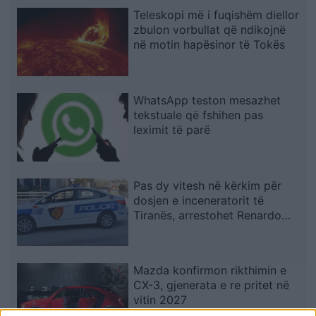
Teleskopi më i fuqishëm diellor
zbulon vorbullat që ndikojnë
në motin hapësinor të Tokës
WhatsApp teston mesazhet
tekstuale që fshihen pas
leximit të parë
Pas dy vitesh në kërkim për
dosjen e inceneratorit të
Tiranës, arrestohet Renardo
Nallbani në Palasë
Mazda konfirmon rikthimin e
CX-3, gjenerata e re pritet në
vitin 2027