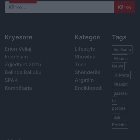
Search
Kryesore
Kategori
Tags
Erion Veliaj
Lifestyle
Edi Rama
Free Esim
Showbiz
Albania
Zgjedhjet 2025
Tech
News
Belinda Balluku
Shëndetësi
Ilir Meta
SPAK
Argetim
Piranjat
Kombëtarja
Enciklopedi
gazeta,
tv,
portale
Sali
Berisha