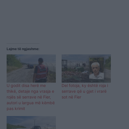
Lajme të ngjashme:
U godit disa herë me
Del fotoja, ky është roja i
thikë, detaje nga vrasja e
serrave që u gjet i vrarë
rojës së serrave në Fier,
sot në Fier
autori u largua më këmbë
pas krimit