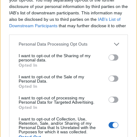
mobilizohemi sa herë të
barabartë dhe shteti t’u
disclosure of your personal information by third parties on the
na kërkohet
shërbejë qytetarëve
IAB’s list of downstream participants. This information may
also be disclosed by us to third parties on the
IAB’s List of
Downstream Participants
that may further disclose it to other
third parties.
Personal Data Processing Opt Outs
Kolumbia shpall
Trump pritet të firmosë
I want to opt-out of the Sharing of my
personal data.
emergjencë kombëtare
urdhrin ekzekutiv për
Opted In
pas tërmetit shkatërrues,
reduktimin e vaksinave të
mbi 100 viktima dhe
rekomanduara për fëmijët
I want to opt-out of the Sale of my
Personal Data.
dhjetëra ndërtesa të
Opted In
rrënuara
I want to opt-out of processing my
Personal Data for Targeted Advertising.
Opted In
I want to opt-out of Collection, Use,
Retention, Sale, and/or Sharing of my
Autostrada Elbasan-
FOTO/ Tërmeti me
Personal Data that Is Unrelated with the
Rrogozhinë, ARRSH: Nyja
magnitudë 7.4 godet
Purposes for which it was collected.
Opted Out