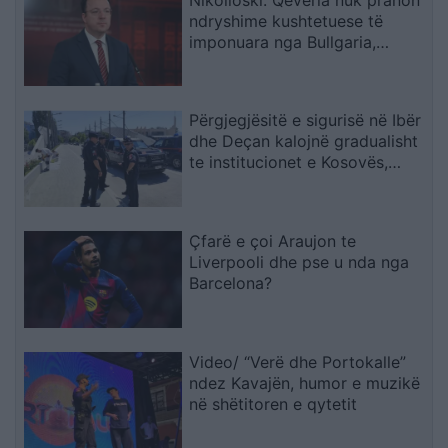
ndryshime kushtetuese të
imponuara nga Bullgaria,
bllokada e Sofjes është politike
Përgjegjësitë e sigurisë në Ibër
dhe Deçan kalojnë gradualisht
te institucionet e Kosovës,
Halilaj: Mesazh i qartë për
Beogradin
Çfarë e çoi Araujon te
Liverpooli dhe pse u nda nga
Barcelona?
Video/ “Verë dhe Portokalle”
ndez Kavajën, humor e muzikë
në shëtitoren e qytetit