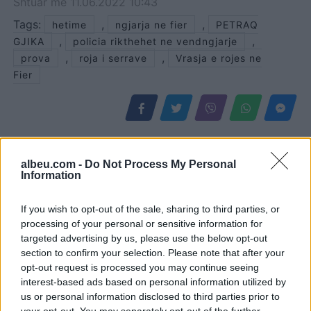
Shtuar
më
11.06.2022 10:43
Tags:
,
,
hetime
ngjarja ne fier
PETRAQ
,
,
GJIKA
policia rikthehet ne vendngjarje
,
,
prova
roja i serrave
Vrasja e rojes ne
Fier
albeu.com -
Do Not Process My Personal
Information
If you wish to opt-out of the sale, sharing to third parties, or
processing of your personal or sensitive information for
targeted advertising by us, please use the below opt-out
section to confirm your selection. Please note that after your
opt-out request is processed you may continue seeing
Pas tërmetit 7.4 ballë në
Ilir Xhemalaj prezanton
interest-based ads based on personal information utilized by
Kolumbi, liderët botërorë
vizionin për “Shqipërinë e
us or personal information disclosed to third parties prior to
premtojnë ndihmë: “Do të
Re”: Ligji duhet të jetë i
your opt-out. You may separately opt-out of the further