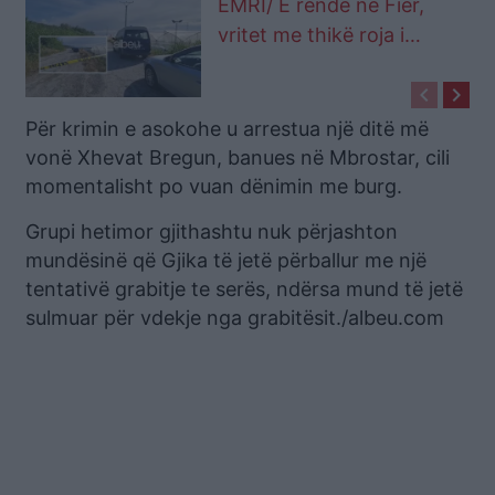
EMRI/ E rëndë në Fier,
vritet me thikë roja i
serrave
keyboard_arrow_left
keyboard_arrow_right
Për krimin e asokohe u arrestua një ditë më
vonë Xhevat Bregun, banues në Mbrostar, cili
momentalisht po vuan dënimin me burg.
Grupi hetimor gjithashtu nuk përjashton
mundësinë që Gjika të jetë përballur me një
tentativë grabitje te serës, ndërsa mund të jetë
sulmuar për vdekje nga grabitësit./albeu.com