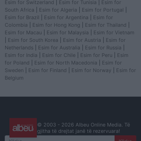
Esim for Switzerland
|
Esim for Tunisia
|
Esim for
South Africa
|
Esim for Algeria
|
Esim for Portugal
|
Esim for Brazil
|
Esim for Argentina
|
Esim for
Colombia
|
Esim for Hong Kong
|
Esim for Thailand
|
Esim for Macau
|
Esim for Malaysia
|
Esim for Vietnam
|
Esim for South Korea
|
Esim for Austria
|
Esim for
Netherlands
|
Esim for Australia
|
Esim for Russia
|
Esim for India
|
Esim for Chile
|
Esim for Peru
|
Esim
for Poland
|
Esim for North Macedonia
|
Esim for
Sweden
|
Esim for Finland
|
Esim for Norway
|
Esim for
Belgium
© 2003 -
2026 Albeu Online Media. Të
gjitha të drejtat janë të rezervuara!