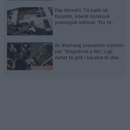
Pas tërmetit 7.4 ballë në
Kolumbi, liderët botërorë
premtojnë ndihmë: “Do të
mobilizohemi sa herë të na
kërkohet
Ilir Xhemalaj prezanton vizionin
për “Shqipërinë e Re”: Ligji
duhet të jetë i barabartë dhe
shteti t’u shërbejë qytetarëve