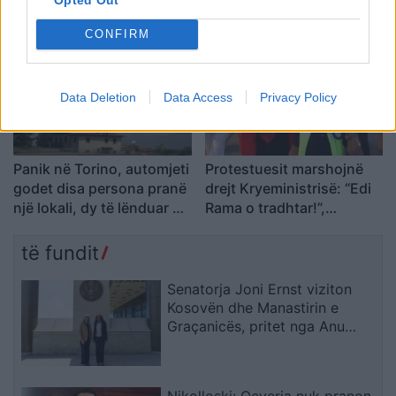
lidhëse në Papër do të
Kolumbinë, 110 viktima
ndërtohet në një fazë të
dhe persona ende të
CONFIRM
dytë
bllokuar nën rrënoja
Data Deletion
Data Access
Privacy Policy
Panik në Torino, automjeti
Protestuesit marshojnë
godet disa persona pranë
drejt Kryeministrisë: “Edi
një lokali, dy të lënduar në
Rama o tradhtar!”,
gjendje të rëndë
kërkohet dorëheqja e tij
të fundit
Senatorja Joni Ernst viziton
Kosovën dhe Manastirin e
Graçanicës, pritet nga Anu
Prattipati
Nikolloski: Qeveria nuk pranon