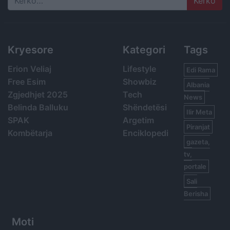
Search
Kryesore
Kategori
Tags
Erion Veliaj
Lifestyle
Edi Rama
Free Esim
Showbiz
Albania
Zgjedhjet 2025
Tech
News
Belinda Balluku
Shëndetësi
Ilir Meta
SPAK
Argetim
Piranjat
Kombëtarja
Enciklopedi
gazeta,
tv,
portale
Sali
Berisha
Moti