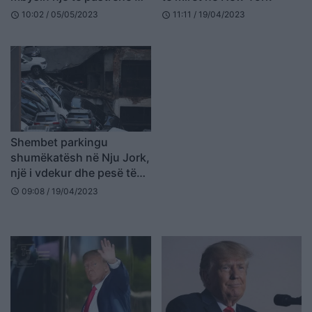
ngjyrë, asnjë i arrestuar
10:02 / 05/05/2023
11:11 / 19/04/2023
schedule
schedule
Shembet parkingu
shumëkatësh në Nju Jork,
një i vdekur dhe pesë të
plagosur (Video)
09:08 / 19/04/2023
schedule