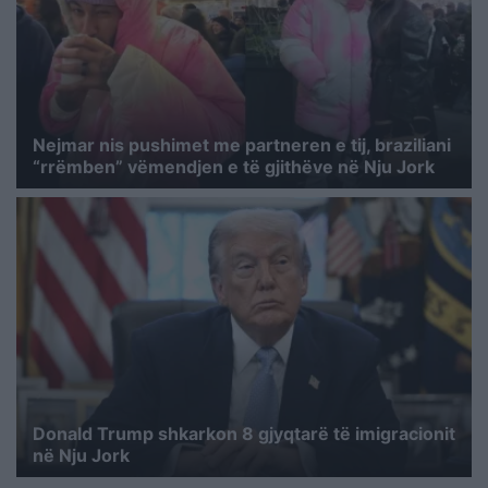
Nejmar nis pushimet me partneren e tij, braziliani
“rrëmben” vëmendjen e të gjithëve në Nju Jork
Donald Trump shkarkon 8 gjyqtarë të imigracionit
në Nju Jork