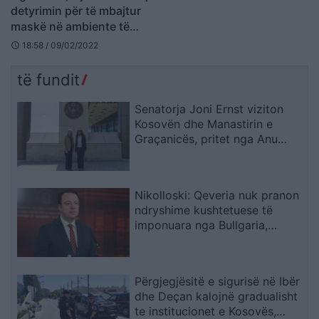
detyrimin për të mbajtur
maskë në ambiente të
mbyllura
18:58 / 09/02/2022
schedule
të fundit
Senatorja Joni Ernst viziton
Kosovën dhe Manastirin e
Graçanicës, pritet nga Anu
Prattipati
Nikolloski: Qeveria nuk pranon
ndryshime kushtetuese të
imponuara nga Bullgaria,
bllokada e Sofjes është politike
Përgjegjësitë e sigurisë në Ibër
dhe Deçan kalojnë gradualisht
te institucionet e Kosovës,