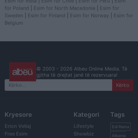
Esim for India
|
Esim for Chile
|
Esim for Peru
|
Esim
for Poland
|
Esim for North Macedonia
|
Esim for
Sweden
|
Esim for Finland
|
Esim for Norway
|
Esim for
Belgium
© 2003 -
2026 Albeu Online Media. Të
gjitha të drejtat janë të rezervuara!
Search
Kryesore
Kategori
Tags
Erion Veliaj
Lifestyle
Edi Rama
Free Esim
Showbiz
Albania