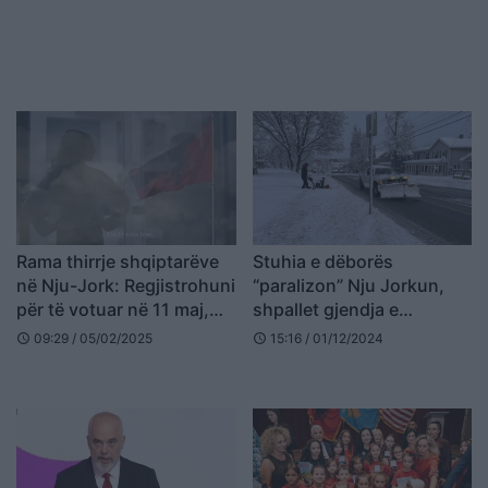
Rama thirrje shqiptarëve
Stuhia e dëborës
në Nju-Jork: Regjistrohuni
“paralizon” Nju Jorkun,
për të votuar në 11 maj,
shpallet gjendja e
afati skadon në 4 mars
jashtëzakonshme
09:29 / 05/02/2025
15:16 / 01/12/2024
schedule
schedule