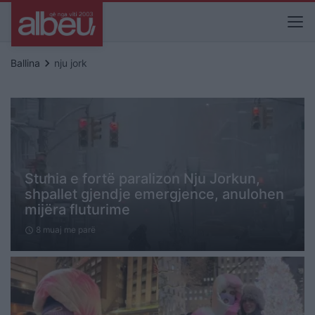
keyboard_arrow_right
Ballina
nju jork
Stuhia e fortë paralizon Nju Jorkun,
shpallet gjendje emergjence, anulohen
mijëra fluturime
8 muaj me parë
schedule