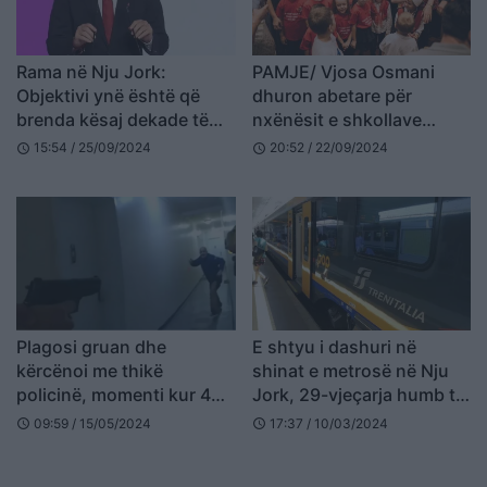
Rama në Nju Jork:
PAMJE/ Vjosa Osmani
Objektivi ynë është që
dhuron abetare për
brenda kësaj dekade të
nxënësit e shkollave
anëtarësohemi në BE
shqipe në Nju Jork
15:54 / 25/09/2024
20:52 / 22/09/2024
schedule
schedule
Plagosi gruan dhe
E shtyu i dashuri në
kërcënoi me thikë
shinat e metrosë në Nju
policinë, momenti kur 46-
Jork, 29-vjeçarja humb të
vjeçari qëllohet për vdekje
dyja këmbët
09:59 / 15/05/2024
17:37 / 10/03/2024
schedule
schedule
(VIDEO)