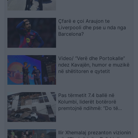
Halilaj: Mesazh i qartë për
Beogradin
Çfarë e çoi Araujon te
Liverpooli dhe pse u nda nga
Barcelona?
Video/ “Verë dhe Portokalle”
ndez Kavajën, humor e muzikë
në shëtitoren e qytetit
Pas tërmetit 7.4 ballë në
Kolumbi, liderët botërorë
premtojnë ndihmë: “Do të
mobilizohemi sa herë të na
kërkohet
Ilir Xhemalaj prezanton vizionin