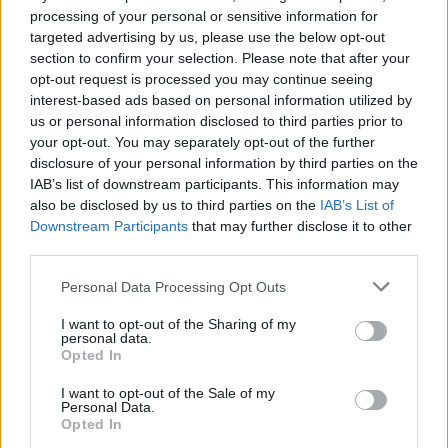
processing of your personal or sensitive information for
targeted advertising by us, please use the below opt-out
section to confirm your selection. Please note that after your
opt-out request is processed you may continue seeing
interest-based ads based on personal information utilized by
Në pistë gati për t’u nisur,
I kërkuar për mashtrim në
us or personal information disclosed to third parties prior to
përplasen dy aviona në
Shqipëri, arrestohet në
your opt-out. You may separately opt-out of the further
New York
New York avokati shqiptar
disclosure of your personal information by third parties on the
(Emri)
18:26 / 18/01/2023
11:33 / 12/01/2023
schedule
schedule
IAB’s list of downstream participants. This information may
also be disclosed by us to third parties on the
IAB’s List of
Downstream Participants
that may further disclose it to other
third parties.
Personal Data Processing Opt Outs
I want to opt-out of the Sharing of my
personal data.
Opted In
Stuhia në SHBA bllokon
Tragjedia në Nju Jork,
banorët e Nju Jorkut në
reagon moderatorja
I want to opt-out of the Sale of my
makina
shqiptare: Derdha lot për
Personal Data.
Opted In
humbjen e tre jetëve
17:37 / 27/12/2022
21:32 / 09/08/2022
schedule
schedule