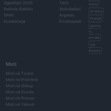
Zgjedhjet 2025
Tech
News
Belinda Balluku
Shëndetësi
Ilir Meta
SPAK
Argetim
Piranjat
Kombëtarja
Enciklopedi
gazeta,
tv,
portale
Sali
Berisha
Moti
Moti në Tiranë
Moti në Prishtinë
Moti në Shkup
Moti në Durrës
Moti në Prizren
Moti në Tetovë