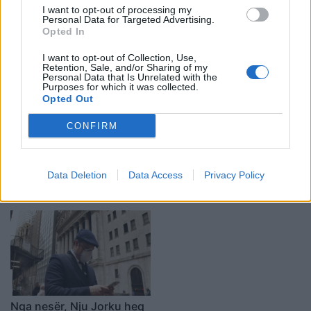
I want to opt-out of processing my
Personal Data for Targeted Advertising.
Opted In
I want to opt-out of Collection, Use,
Retention, Sale, and/or Sharing of my
Personal Data that Is Unrelated with the
Purposes for which it was collected.
Opted Out
Gjykata e Lartë e SHBA-së
Vajza e humbur që në
CONFIRM
rrëzon një ligj në Nju Jork
2019 gjendet e gjallë në
që kufizon të drejtat e
një dhomë sekrete
mbajtjes së armëve
17:14 / 23/06/2022
15:37 / 16/02/2022
schedule
schedule
Data Deletion
Data Access
Privacy Policy
Nga nesër, Nju Jorku heq