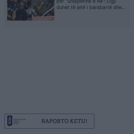
për “Shqipërinë e Re”: Ligji
duhet të jetë i barabartë dhe
shteti t’u shërbejë qytetarëve