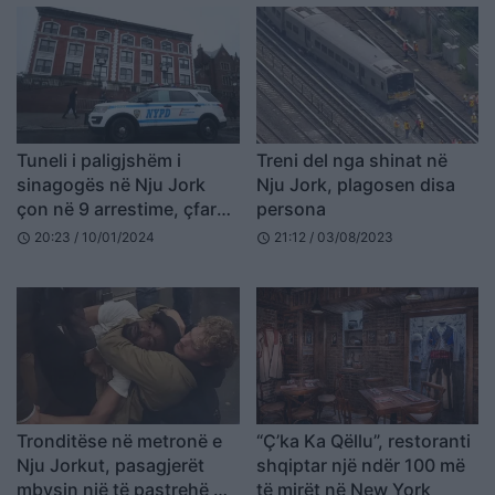
Tuneli i paligjshëm i
Treni del nga shinat në
sinagogës në Nju Jork
Nju Jork, plagosen disa
çon në 9 arrestime, çfarë
persona
pretendojnë të rinjtë
20:23 / 10/01/2024
21:12 / 03/08/2023
schedule
schedule
hebrenj ekstremistë
Tronditëse në metronë e
“Ç’ka Ka Qëllu”, restoranti
Nju Jorkut, pasagjerët
shqiptar një ndër 100 më
mbysin një të pastrehë me
të mirët në New York