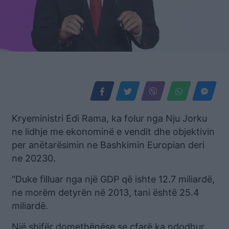
Kryeministri Edi Rama, ka folur nga Nju Jorku
ne lidhje me ekonominë e vendit dhe objektivin
per anëtarësimin ne Bashkimin Europian deri
ne 20230.
“Duke filluar nga një GDP që ishte 12.7 miliardë,
ne morëm detyrën në 2013, tani është 25.4
miliardë.
Një shifër domethënëse se cfarë ka ndodhur