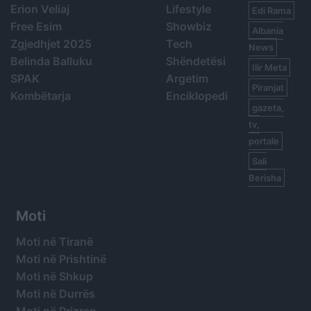
Erion Veliaj
Lifestyle
Edi Rama
Free Esim
Showbiz
Albania
Zgjedhjet 2025
Tech
News
Belinda Balluku
Shëndetësi
Ilir Meta
SPAK
Argetim
Piranjat
Kombëtarja
Enciklopedi
gazeta,
tv,
portale
Sali
Berisha
Moti
Moti në Tiranë
Moti në Prishtinë
Moti në Shkup
Moti në Durrës