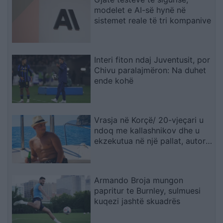
modelet e AI-së hynë në
sistemet reale të tri kompanive
Interi fiton ndaj Juventusit, por
Chivu paralajmëron: Na duhet
ende kohë
Vrasja në Korçë/ 20-vjeçari u
ndoq me kallashnikov dhe u
ekzekutua në një pallat, autori i
dyshuar dhe viktima ishin rritur
bashkë
Armando Broja mungon
papritur te Burnley, sulmuesi
kuqezi jashtë skuadrës