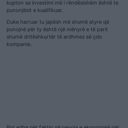
kupton se investimi më i rëndësishëm është te
punonjësit e kualifikuar.
Duke harruar tu japësh më shumë atyre që
punojnë për ty është një mënyrë e të parit
shumë dritëshkurtër të ardhmes së çdo
kompanie.
Por edhe për faktin që nevoja e ekonomisë për