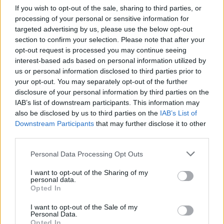
If you wish to opt-out of the sale, sharing to third parties, or
processing of your personal or sensitive information for
targeted advertising by us, please use the below opt-out
section to confirm your selection. Please note that after your
opt-out request is processed you may continue seeing
interest-based ads based on personal information utilized by
us or personal information disclosed to third parties prior to
your opt-out. You may separately opt-out of the further
disclosure of your personal information by third parties on the
IAB’s list of downstream participants. This information may
also be disclosed by us to third parties on the
IAB’s List of
Downstream Participants
that may further disclose it to other
third parties.
Zbulohet identiteti i 20-
Zjarr në Gjirokastër/
vjeçarit të vrarë në Korçë,
Izolohet flaka në mal,
Personal Data Processing Opt Outs
u qëllua me kallashnikov
shkrumbohen 3 hektarë
brenda një pallati
me shkurre e barishte në
I want to opt-out of the Sharing of my
personal data.
kufirin mes Golemit dhe
Opted In
Progonatit
I want to opt-out of the Sale of my
Personal Data.
Opted In