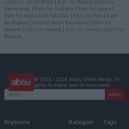
|
Esim for South Korea
|
Esim for Austria
|
Esim for
Netherlands
|
Esim for Australia
|
Esim for Russia
|
Esim for India
|
Esim for Chile
|
Esim for Peru
|
Esim
for Poland
|
Esim for North Macedonia
|
Esim for
Sweden
|
Esim for Finland
|
Esim for Norway
|
Esim for
Belgium
© 2003 -
2026 Albeu Online Media. Të
gjitha të drejtat janë të rezervuara!
Search
Kryesore
Kategori
Tags