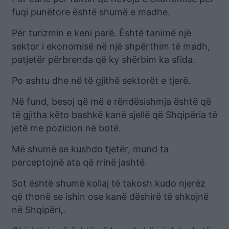
fuqi punëtore është shumë e madhe.
Për turizmin e keni parë. Është tanimë një
sektor i ekonomisë në një shpërthim të madh,
patjetër përbrenda që ky shërbim ka sfida.
Po ashtu dhe në të gjithë sektorët e tjerë.
Në fund, besoj që më e rëndësishmja është që
të gjitha këto bashkë kanë sjellë që Shqipëria të
jetë me pozicion në botë.
Më shumë se kushdo tjetër, mund ta
perceptojnë ata që rrinë jashtë.
Sot është shumë kollaj të takosh kudo njerëz
që thonë se ishin ose kanë dëshirë të shkojnë
në Shqipëri,.