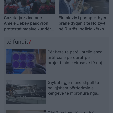
Gazetarja zvicerane
Eksploziv i pashpërthyer
Amèle Debey pasqyron
pranë dyqanit të Noizy-t
protestat masive kundër
në Durrës, policia kërkon
Ramës: Shqiptarët duan t’i
autorët
japin fund pushtetit 35-
të fundit
vjeçar të të njëjtëve emra
Për herë të parë, inteligjenca
artificiale përdoret për
projektimin e viruseve të rinj
Gjykata gjermane shpall të
paligjshëm përdorimin e
këngëve të mbrojtura nga
Suno
Gjatë testeve të sigurisë,