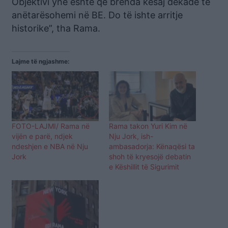
Objektivi ynë është që brenda kësaj dekade të
anëtarësohemi në BE. Do të ishte arritje
historike”, tha Rama.
Lajme të ngjashme:
FOTO-LAJMI/ Rama në
Rama takon Yuri Kim në
vijën e parë, ndjek
Nju Jork, ish-
ndeshjen e NBA në Nju
ambasadorja: Kënaqësi ta
Jork
shoh të kryesojë debatin
e Këshillit të Sigurimit