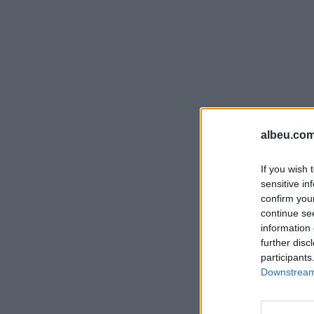
albeu.com
If you wish 
sensitive in
confirm you
continue se
information 
further disc
participants
Downstream 