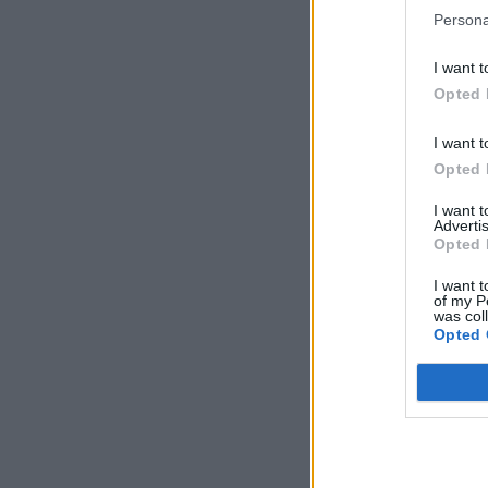
Persona
I want t
Opted 
I want t
Opted 
I want 
Advertis
Opted 
I want t
of my P
was col
Opted 