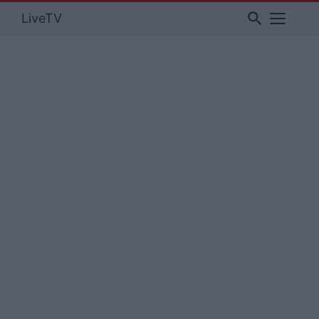
search
LiveTV