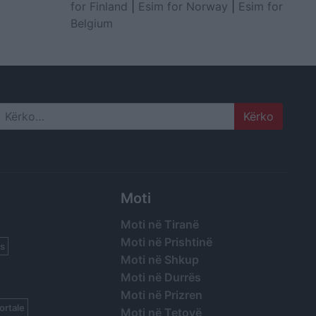
for Finland
|
Esim for Norway
|
Esim for
Belgium
Search
Moti
Moti në Tiranë
Moti në Prishtinë
s
Moti në Shkup
Moti në Durrës
Moti në Prizren
ortale
Moti në Tetovë