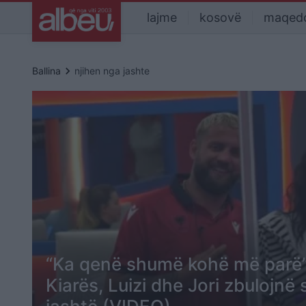
lajme
kosovë
maqed
keyboard_arrow_right
Ballina
njihen nga jashte
“Ka qenë shumë kohë më parë”,
Kiarës, Luizi dhe Jori zbulojnë