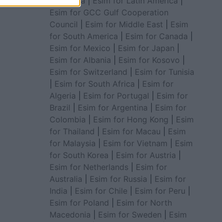
for Africa
|
Esim for Latin America
|
Esim for GCC Gulf Cooperation
Council
|
Esim for Middle East
|
Esim
for South America
|
Esim for Canada
|
Esim for Mexico
|
Esim for Japan
|
Esim for Albania
|
Esim for Kosovo
|
Esim for Switzerland
|
Esim for Tunisia
|
Esim for South Africa
|
Esim for
Algeria
|
Esim for Portugal
|
Esim for
Brazil
|
Esim for Argentina
|
Esim for
Colombia
|
Esim for Hong Kong
|
Esim
for Thailand
|
Esim for Macau
|
Esim
for Malaysia
|
Esim for Vietnam
|
Esim
for South Korea
|
Esim for Austria
|
Esim for Netherlands
|
Esim for
Australia
|
Esim for Russia
|
Esim for
India
|
Esim for Chile
|
Esim for Peru
|
Esim for Poland
|
Esim for North
Macedonia
|
Esim for Sweden
|
Esim