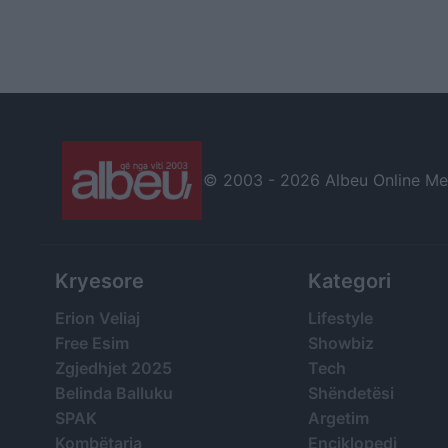
© 2003 -
2026 Albeu Online Medi
Kryesore
Kategori
Erion Veliaj
Lifestyle
Free Esim
Showbiz
Zgjedhjet 2025
Tech
Belinda Balluku
Shëndetësi
SPAK
Argetim
Kombëtarja
Enciklopedi