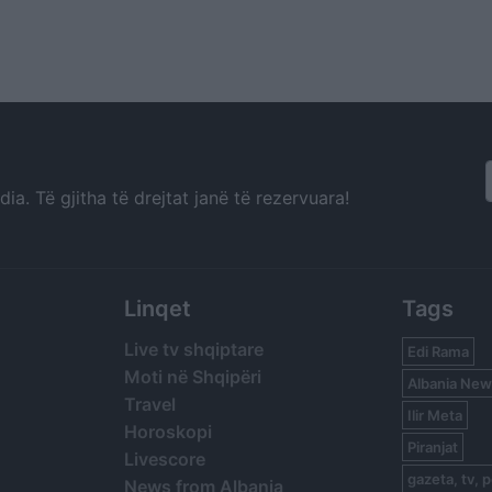
a. Të gjitha të drejtat janë të rezervuara!
Linqet
Tags
Live tv shqiptare
Edi Rama
Moti në Shqipëri
Albania New
Travel
Ilir Meta
Horoskopi
Piranjat
Livescore
gazeta, tv, p
News from Albania