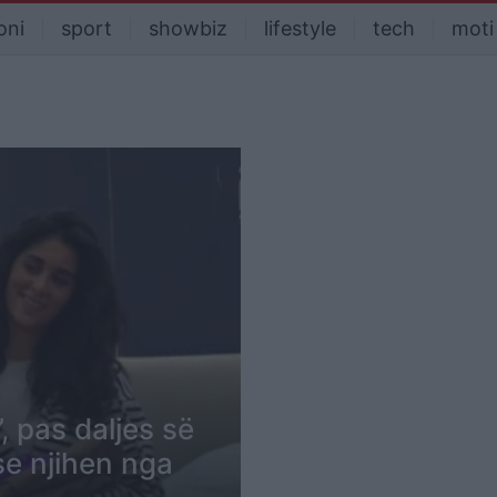
oni
sport
showbiz
lifestyle
tech
moti
 pas daljes së
 se njihen nga