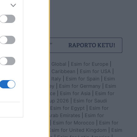
Esim for Global
|
Esim for Europe
|
Esim for Caribbean
|
Esim for USA
|
Esim for Italy
|
Esim for Spain
|
Esim
for Turkey
|
Esim for Germany
|
Esim
for Greece
|
Esim for Asia
|
Esim for
World Cup 2026
|
Esim for Saudi
Arabia
|
Esim for Egypt
|
Esim for
United Arab Emirates
|
Esim for
Balkans
|
Esim for Morocco
|
Esim for
China
|
Esim for United Kingdom
|
Esim