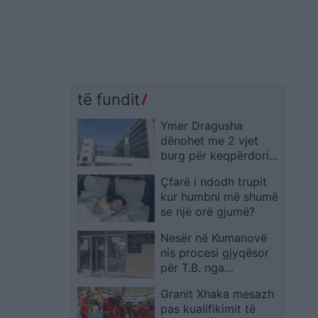
të fundit
Ymer Dragusha
dënohet me 2 vjet
burg për keqpërdorim
të pozitës zyrtare në
Çfarë i ndodh trupit
rastin e KEK-ut
kur humbni më shumë
se një orë gjumë?
Nesër në Kumanovë
nis procesi gjyqësor
për T.B. nga
Nagoriçani i Vjetër, i
Granit Xhaka mesazh
akuzuar për katër
pas kualifikimit të
vrasje dhe dy