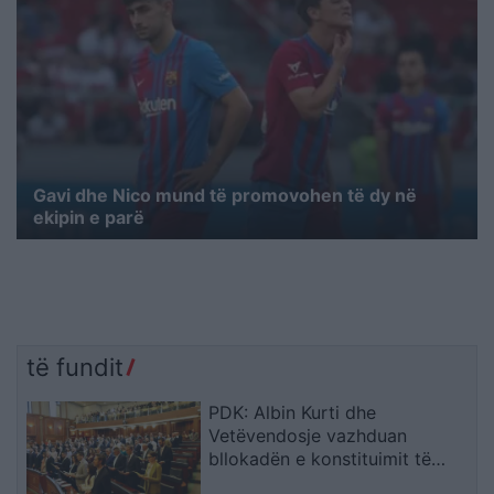
Gavi dhe Nico mund të promovohen të dy në
ekipin e parë
të fundit
PDK: Albin Kurti dhe
Vetëvendosje vazhduan
bllokadën e konstituimit të
Kuvendit