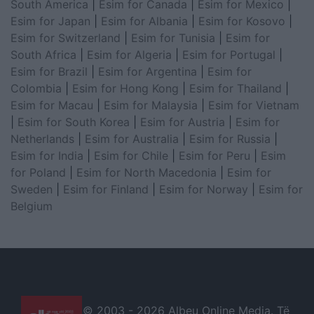
South America
|
Esim for Canada
|
Esim for Mexico
|
Esim for Japan
|
Esim for Albania
|
Esim for Kosovo
|
Esim for Switzerland
|
Esim for Tunisia
|
Esim for
South Africa
|
Esim for Algeria
|
Esim for Portugal
|
Esim for Brazil
|
Esim for Argentina
|
Esim for
Colombia
|
Esim for Hong Kong
|
Esim for Thailand
|
Esim for Macau
|
Esim for Malaysia
|
Esim for Vietnam
|
Esim for South Korea
|
Esim for Austria
|
Esim for
Netherlands
|
Esim for Australia
|
Esim for Russia
|
Esim for India
|
Esim for Chile
|
Esim for Peru
|
Esim
for Poland
|
Esim for North Macedonia
|
Esim for
Sweden
|
Esim for Finland
|
Esim for Norway
|
Esim for
Belgium
© 2003 -
2026 Albeu Online Media. Të