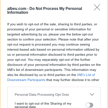
po jeton në “borxh” ekologjik
albeu.com -
Do Not Process My Personal
Information
Propozimi i PS për shkrirjen e
If you wish to opt-out of the sale, sharing to third parties, or
Bashkisë Klos/ Flet
processing of your personal or sensitive information for
kryebashkiakja socialiste
targeted advertising by us, please use the below opt-out
Valbona Kola: Jam shërbëtore
section to confirm your selection. Please note that after your
e popullit, karrigia është e
opt-out request is processed you may continue seeing
përkohshme, nëse qytetarët
Policia kërkon bashkëpunimin
interest-based ads based on personal information utilized by
janë kundër, unë jam me ta
e qytetarëve për të identifikuar
us or personal information disclosed to third parties prior to
(VIDEO)
të dyshuarin për “Vjedhje të
your opt-out. You may separately opt-out of the further
rëndë
disclosure of your personal information by third parties on the
IAB’s list of downstream participants. This information may
also be disclosed by us to third parties on the
IAB’s List of
Downstream Participants
that may further disclose it to other
third parties.
Personal Data Processing Opt Outs
I want to opt-out of the Sharing of my
personal data.