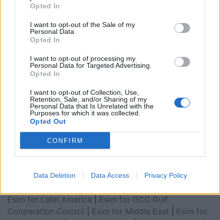
Opted In
I want to opt-out of the Sale of my
Personal Data.
Opted In
I want to opt-out of processing my
Personal Data for Targeted Advertising.
Opted In
I want to opt-out of Collection, Use,
Retention, Sale, and/or Sharing of my
Personal Data that Is Unrelated with the
Purposes for which it was collected.
Esim for Global
|
Esim for Europe
|
Esim for Caribbean
Opted Out
|
Esim for USA
|
Esim for Italy
|
Esim for Spain
|
Esim
for Turkey
|
Esim for Germany
|
Esim for Greece
|
Esim
CONFIRM
for Asia
|
Esim for World Cup 2026
|
Esim for Saudi
Arabia
|
Esim for Egypt
|
Esim for United Arab
Emirates
|
Esim for Balkans
|
Esim for Morocco
|
Esim
Data Deletion
Data Access
Privacy Policy
for China
|
Esim for United Kingdom
|
Esim for Africa
|
Esim for Latin America
|
Esim for GCC Gulf
Cooperation Council
|
Esim for Middle East
|
Esim for