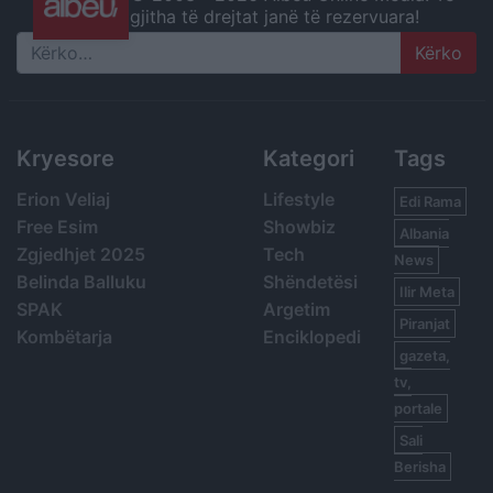
gjitha të drejtat janë të rezervuara!
Search
Kryesore
Kategori
Tags
Erion Veliaj
Lifestyle
Edi Rama
Free Esim
Showbiz
Albania
Zgjedhjet 2025
Tech
News
Belinda Balluku
Shëndetësi
Ilir Meta
SPAK
Argetim
Piranjat
Kombëtarja
Enciklopedi
gazeta,
tv,
portale
Sali
Berisha