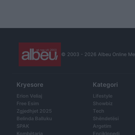
© 2003 -
2026 Albeu Online Medi
Kryesore
Kategori
Erion Veliaj
Lifestyle
Free Esim
Showbiz
Zgjedhjet 2025
Tech
Belinda Balluku
Shëndetësi
SPAK
Argetim
Kombëtarja
Enciklopedi