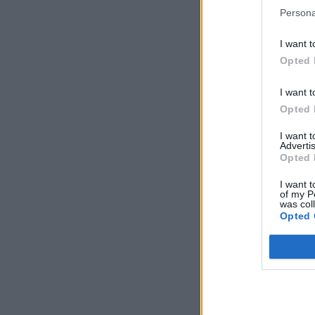
Persona
I want t
Opted 
I want t
Opted 
I want 
Advertis
Opted 
I want t
of my P
was col
Opted 