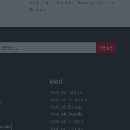
for Finland
|
Esim for Norway
|
Esim for
Belgium
Search
Moti
Moti në Tiranë
Moti në Prishtinë
s
Moti në Shkup
Moti në Durrës
Moti në Prizren
ortale
Moti në Tetovë