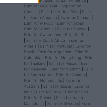
for Africa
|
Esim for Latin America
|
Esim for GCC Gulf Cooperation
Council
|
Esim for Middle East
|
Esim
for South America
|
Esim for Canada
|
Esim for Mexico
|
Esim for Japan
|
Esim for Albania
|
Esim for Kosovo
|
Esim for Switzerland
|
Esim for Tunisia
|
Esim for South Africa
|
Esim for
Algeria
|
Esim for Portugal
|
Esim for
Brazil
|
Esim for Argentina
|
Esim for
Colombia
|
Esim for Hong Kong
|
Esim
for Thailand
|
Esim for Macau
|
Esim
for Malaysia
|
Esim for Vietnam
|
Esim
for South Korea
|
Esim for Austria
|
Esim for Netherlands
|
Esim for
Australia
|
Esim for Russia
|
Esim for
India
|
Esim for Chile
|
Esim for Peru
|
Esim for Poland
|
Esim for North
Macedonia
|
Esim for Sweden
|
Esim