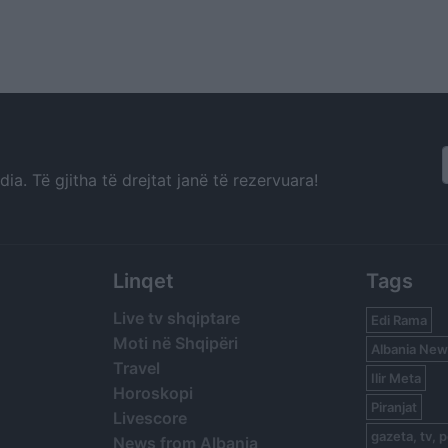
a. Të gjitha të drejtat janë të rezervuara!
Linqet
Tags
Live tv shqiptare
Edi Rama
Moti në Shqipëri
Albania New
Travel
Ilir Meta
Horoskopi
Piranjat
Livescore
gazeta, tv, p
News from Albania