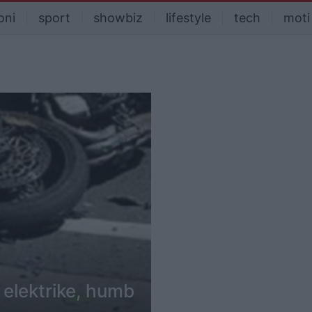
oni
sport
showbiz
lifestyle
tech
moti
 elektrike, humb