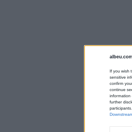
albeu.com
If you wish 
sensitive in
confirm you
continue se
information 
further disc
participants
Downstream 