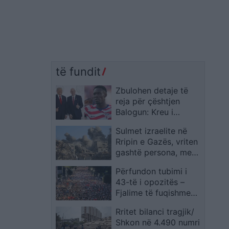
të fundit
Zbulohen detaje të
reja për çështjen
Balogun: Kreu i
Komitetit Disiplinor të
Sulmet izraelite në
FIFA-s vendosi i
Rripin e Gazës, vriten
vetëm
gashtë persona, mes
tyre edhe një vajzë 9-
Përfundon tubimi i
vjerçare
43-të i opozitës –
Fjalime të fuqishme
para Kryeministrisë
Rritet bilanci tragjik/
dhe marshim popullor
Shkon në 4.490 numri
në Tiranë: Kërkohet