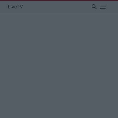
search
LiveTV