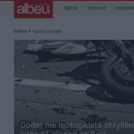
lajme
kosovë
maqed
keyboard_arrow_right
Ballina
ngjarja ne peje
Godet me motoçikletë shtyllën