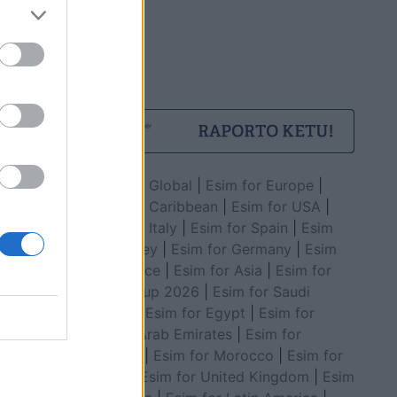
Esim for Global
|
Esim for Europe
|
Esim for Caribbean
|
Esim for USA
|
Esim for Italy
|
Esim for Spain
|
Esim
for Turkey
|
Esim for Germany
|
Esim
for Greece
|
Esim for Asia
|
Esim for
World Cup 2026
|
Esim for Saudi
Arabia
|
Esim for Egypt
|
Esim for
United Arab Emirates
|
Esim for
Balkans
|
Esim for Morocco
|
Esim for
China
|
Esim for United Kingdom
|
Esim