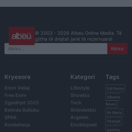
© 2003 -
2026 Albeu Online Media. Të
gjitha të drejtat janë të rezervuara!
Search
Kryesore
Kategori
Tags
Erion Veliaj
Lifestyle
Edi Rama
Free Esim
Showbiz
Albania
Zgjedhjet 2025
Tech
News
Belinda Balluku
Shëndetësi
Ilir Meta
SPAK
Argetim
Piranjat
Kombëtarja
Enciklopedi
gazeta,