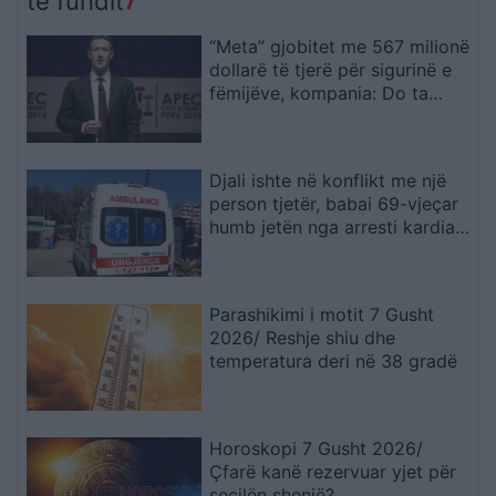
të fundit
“Meta” gjobitet me 567 milionë
dollarë të tjerë për sigurinë e
fëmijëve, kompania: Do ta
apelojmë
Djali ishte në konflikt me një
person tjetër, babai 69-vjeçar
humb jetën nga arresti kardiak
(EMRI)
Parashikimi i motit 7 Gusht
2026/ Reshje shiu dhe
temperatura deri në 38 gradë
Horoskopi 7 Gusht 2026/
Çfarë kanë rezervuar yjet për
secilën shenjë?