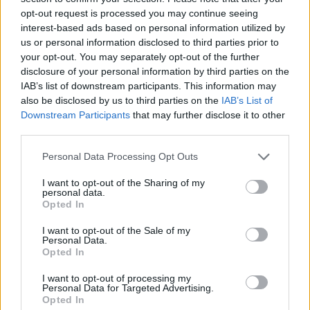
opt-out request is processed you may continue seeing
interest-based ads based on personal information utilized by
us or personal information disclosed to third parties prior to
your opt-out. You may separately opt-out of the further
disclosure of your personal information by third parties on the
IAB’s list of downstream participants. This information may
also be disclosed by us to third parties on the
IAB’s List of
Downstream Participants
that may further disclose it to other
third parties.
Personal Data Processing Opt Outs
I want to opt-out of the Sharing of my
personal data.
Opted In
I want to opt-out of the Sale of my
Personal Data.
Esim for Global
|
Esim for Europe
|
Esim for Caribbean
Opted In
|
Esim for USA
|
Esim for Italy
|
Esim for Spain
|
Esim
for Turkey
|
Esim for Germany
|
Esim for Greece
|
Esim
I want to opt-out of processing my
Personal Data for Targeted Advertising.
for Asia
|
Esim for World Cup 2026
|
Esim for Saudi
Opted In