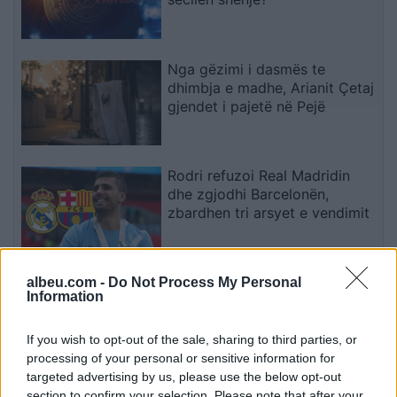
Nga gëzimi i dasmës te
dhimbja e madhe, Arianit Çetaj
gjendet i pajetë në Pejë
Rodri refuzoi Real Madridin
dhe zgjodhi Barcelonën,
zbardhen tri arsyet e vendimit
Arsenali heq dorë nga Vinicius
albeu.com -
Do Not Process My Personal
Information
Jr., synon me vendosmëri
sulmuesin e Evertonit
If you wish to opt-out of the sale, sharing to third parties, or
processing of your personal or sensitive information for
targeted advertising by us, please use the below opt-out
section to confirm your selection. Please note that after your