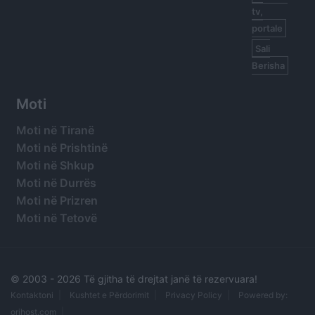
tv,
portale
Sali
Berisha
Moti
Moti në Tiranë
Moti në Prishtinë
Moti në Shkup
Moti në Durrës
Moti në Prizren
Moti në Tetovë
© 2003 -
2026 Të gjitha të drejtat janë të rezervuara!
Kontaktoni
Kushtet e Përdorimit
Privacy Policy
Powered by:
orihost.com