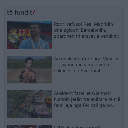
të fundit
Rodri refuzoi Real Madridin
dhe zgjodhi Barcelonën,
zbardhen tri arsyet e vendimit
Arsenali heq dorë nga Vinicius
Jr., synon me vendosmëri
sulmuesin e Evertonit
Aksident fatal në Gjermani,
humbin jetën tre anëtarë të një
familjeje nga Ferizaji që po
ktheheshin nga Kosova
UBTech nxjerr robotët