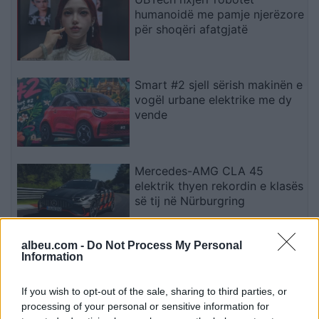
humanoidë me pamje njerëzore
për shoqëri afatgjatë
Smart #2 sjell sërish makinën e
vogël urbane elektrike me dy
vende
Mercedes-AMG CLA 45
elektrik thyen rekordin e klasës
së tij në Nürburgring
albeu.com -
Do Not Process My Personal
Teleskopi më i fuqishëm diellor
Information
zbulon vorbullat që ndikojnë
në motin hapësinor dhe Tokë
If you wish to opt-out of the sale, sharing to third parties, or
processing of your personal or sensitive information for