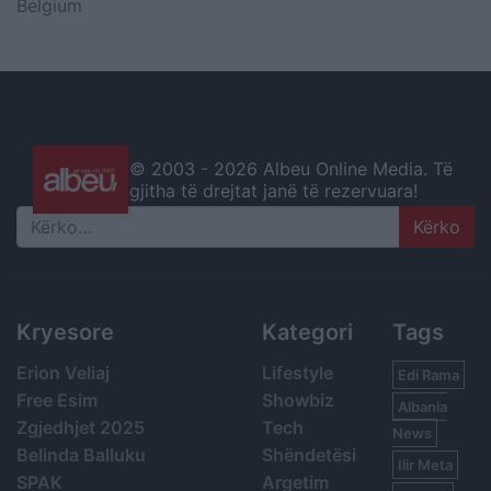
Belgium
© 2003 -
2026 Albeu Online Media. Të
gjitha të drejtat janë të rezervuara!
Search
Kryesore
Kategori
Tags
Erion Veliaj
Lifestyle
Edi Rama
Free Esim
Showbiz
Albania
Zgjedhjet 2025
Tech
News
Belinda Balluku
Shëndetësi
Ilir Meta
SPAK
Argetim