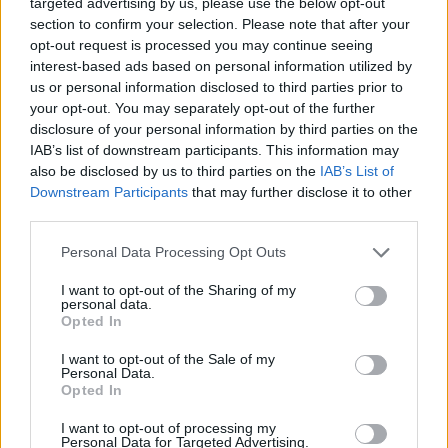
targeted advertising by us, please use the below opt-out
section to confirm your selection. Please note that after your
opt-out request is processed you may continue seeing
interest-based ads based on personal information utilized by
us or personal information disclosed to third parties prior to
your opt-out. You may separately opt-out of the further
disclosure of your personal information by third parties on the
IAB’s list of downstream participants. This information may
also be disclosed by us to third parties on the
IAB’s List of
Downstream Participants
that may further disclose it to other
third parties.
Personal Data Processing Opt Outs
I want to opt-out of the Sharing of my
personal data.
Opted In
I want to opt-out of the Sale of my
Personal Data.
Opted In
Esim for Global
|
Esim for Europe
|
Esim for Caribbean
|
Esim for USA
|
Esim for Italy
|
Esim for Spain
|
Esim
I want to opt-out of processing my
Personal Data for Targeted Advertising.
for Turkey
|
Esim for Germany
|
Esim for Greece
|
Esim