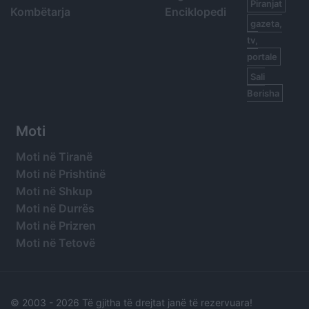
Piranjat
Kombëtarja
Enciklopedi
gazeta,
tv,
portale
Sali
Berisha
Moti
Moti në Tiranë
Moti në Prishtinë
Moti në Shkup
Moti në Durrës
Moti në Prizren
Moti në Tetovë
© 2003 -
2026 Të gjitha të drejtat janë të rezervuara!