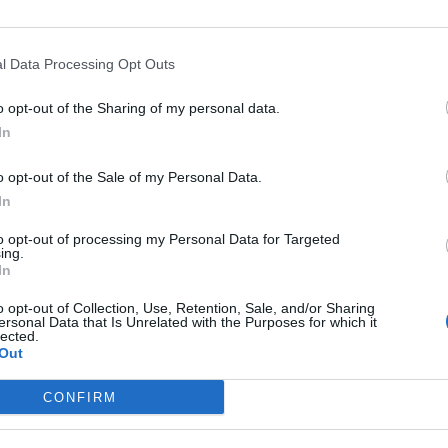
të qytetit kanë që prej orës 4
lektrike. Ne këtë lagje banojnë
milje. Edhe pse janë ankuar tek
l Data Processing Opt Outs
igjia e këtyre të fundit është…
San Francisco në errësirë/ Rreth 
banorë pa energji elektrike
o opt-out of the Sharing of my personal data.
In
o opt-out of the Sale of my Personal Data.
In
to opt-out of processing my Personal Data for Targeted
ing.
In
o opt-out of Collection, Use, Retention, Sale, and/or Sharing
ersonal Data that Is Unrelated with the Purposes for which it
lected.
Out
CONFIRM