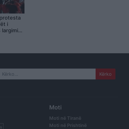
protesta
ët i
largimin:
n
Search
Moti
Moti në Tiranë
Moti në Prishtinë
s