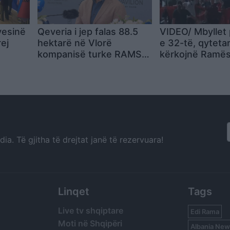
yesinë
Qeveria i jep falas 88.5
VIDEO/ Mbyllet 
rej
hektarë në Vlorë
e 32-të, qytetar
kompanisë turke RAMS
kërkojnë Ramës 
Albania
Shqipëria kërko
revolucion
a. Të gjitha të drejtat janë të rezervuara!
Linqet
Tags
Live tv shqiptare
Edi Rama
Moti në Shqipëri
Albania New