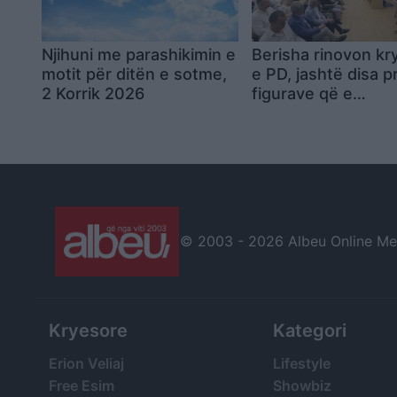
Njihuni me parashikimin e
Berisha rinovon kr
motit për ditën e sotme,
e PD, jashtë disa p
2 Korrik 2026
figurave që e
mbështetën në
Rithemelim
© 2003 -
2026 Albeu Online Medi
Kryesore
Kategori
Erion Veliaj
Lifestyle
Free Esim
Showbiz