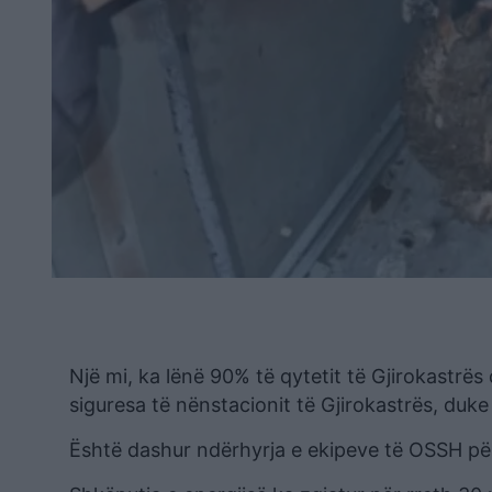
Një mi, ka lënë 90% të qytetit të Gjirokastrës 
siguresa të nënstacionit të Gjirokastrës, duk
Është dashur ndërhyrja e ekipeve të OSSH për 