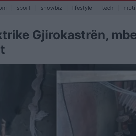
oni
sport
showbiz
lifestyle
tech
moti
ktrike Gjirokastrën, mbe
t