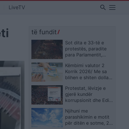
search
LiveTV
ti
të fundit
Sot dita e 33-të e
protestës, paradite
para Parlamentit,
pasdite para
Këmbimi valutor 2
Kryeministrisë!
Korrik 2026/ Me sa
Dorëheqje e
blihen e shiten dollari
panegociueshme e
dhe euro, çfarë ndodh
Ramës
Protestat, lëvizje e
me monedhat e tjera
gjerë kundër
korrupsionit dhe Edi
Ramës/ Gazeta
Njihuni me
gjermane “Der
parashikimin e motit
Spiegel”: Zemërimi jo
për ditën e sotme, 2
kundër Trump apo
Korrik 2026