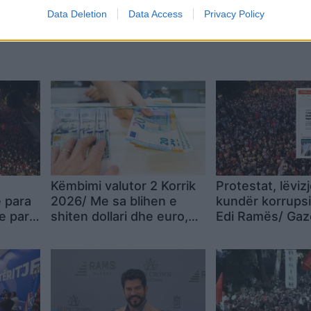
Data Deletion
Data Access
Privacy Policy
Këmbimi valutor 2 Korrik
Protestat, lëviz
e para
2026/ Me sa blihen e
kundër korrupsi
te para
shiten dollari dhe euro,
Edi Ramës/ Gaz
çfarë ndodh me
gjermane “Der S
monedhat e tjera
Zemërimi jo ku
e
Trump apo Kush
kundër klasës po