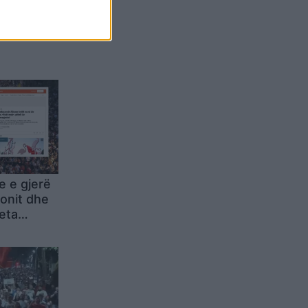
Belgium
je e gjerë
onit dhe
eta
piegel”:
ndër
ner, por
litike