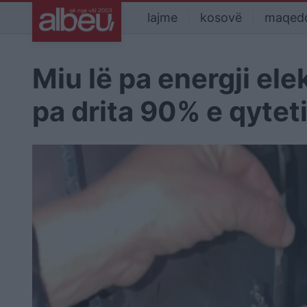
lajme
kosovë
maqed
Miu lë pa energji ele
pa drita 90% e qyteti