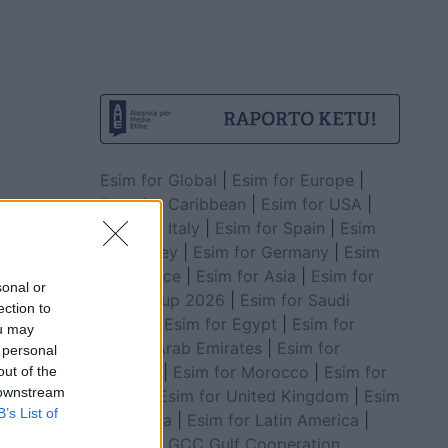
Esim for Global
|
Esim for Europe
|
Esim for Caribbean
|
Esim for USA
|
Esim for Italy
|
Esim for Spain
|
Esim
for Turkey
|
Esim for Germany
|
Esim
for Greece
|
Esim for Asia
|
Esim for
sonal or
World Cup 2026
|
Esim for Saudi
ection to
Arabia
|
Esim for Egypt
|
Esim for
ou may
United Arab Emirates
|
Esim for
 personal
Balkans
|
Esim for Morocco
|
Esim for
out of the
 downstream
China
|
Esim for United Kingdom
|
Esim
B’s List of
for Africa
|
Esim for Latin America
|
Esim for GCC Gulf Cooperation