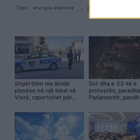
Tags:
,
,
energjia elektrike
gjitokaster
miu
Shpërthim me lëndë
Sot dita e 33-të e
plasëse në një lokal në
protestës, paradit
Vlorë, raportohet për
Parlamentit, pasdi
dëme të mëdha materiale
Kryeministrisë!
Dorëheqje e
panegociueshme 
Ramës