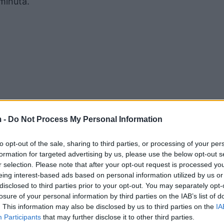
 minuta.
 -
Do Not Process My Personal Information
to opt-out of the sale, sharing to third parties, or processing of your per
formation for targeted advertising by us, please use the below opt-out s
r selection. Please note that after your opt-out request is processed y
eing interest-based ads based on personal information utilized by us or
që prej orës 4 pa drita, OSHEE
disclosed to third parties prior to your opt-out. You may separately opt-
gje banorët
losure of your personal information by third parties on the IAB’s list of
MT në qytetin e Gjirokastres
. This information may also be disclosed by us to third parties on the
IA
isa kohësh mungesën e
Participants
that may further disclose it to other third parties.
ektrike. Ditën e sotme banorët e