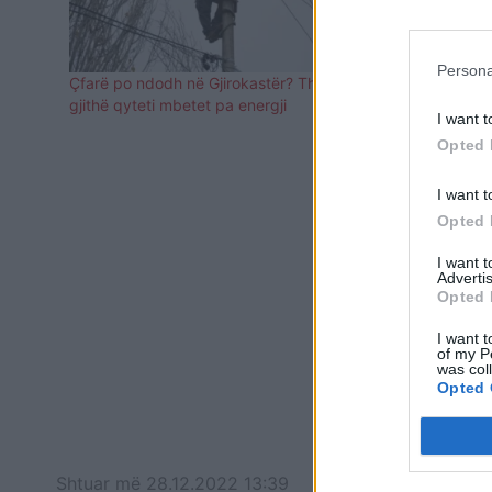
kësaj pjese 
pa energji e
rreth 120 fa
Persona
OSHEE, përgj
Çfarë po ndodh në Gjirokastër? Thuajse
gjithë qyteti mbetet pa energji
I want t
Opted 
I want t
Opted 
I want 
Advertis
Opted 
I want t
of my P
was col
Opted 
Shtuar
më
28.12.2022 13:39