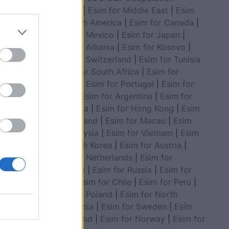
Council
|
Esim for Middle East
|
Esim
for South America
|
Esim for Canada
|
Esim for Mexico
|
Esim for Japan
|
130,000
Esim for Albania
|
Esim for Kosovo
|
Esim for Switzerland
|
Esim for Tunisia
|
Esim for South Africa
|
Esim for
Algeria
|
Esim for Portugal
|
Esim for
Brazil
|
Esim for Argentina
|
Esim for
Colombia
|
Esim for Hong Kong
|
Esim
for Thailand
|
Esim for Macau
|
Esim
for Malaysia
|
Esim for Vietnam
|
Esim
for South Korea
|
Esim for Austria
|
Esim for Netherlands
|
Esim for
Australia
|
Esim for Russia
|
Esim for
India
|
Esim for Chile
|
Esim for Peru
|
Esim for Poland
|
Esim for North
Macedonia
|
Esim for Sweden
|
Esim
for Finland
|
Esim for Norway
|
Esim for