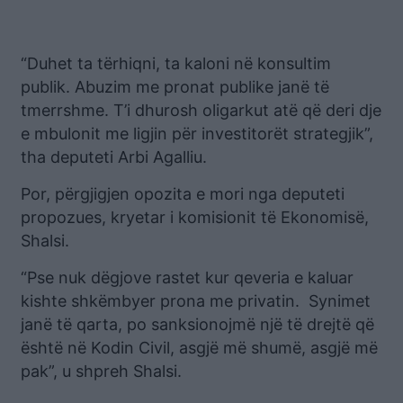
“Duhet ta tërhiqni, ta kaloni në konsultim
publik. Abuzim me pronat publike janë të
tmerrshme. T’i dhurosh oligarkut atë që deri dje
e mbulonit me ligjin për investitorët strategjik”,
tha deputeti Arbi Agalliu.
Por, përgjigjen opozita e mori nga deputeti
propozues, kryetar i komisionit të Ekonomisë,
Shalsi.
“Pse nuk dëgjove rastet kur qeveria e kaluar
kishte shkëmbyer prona me privatin. Synimet
janë të qarta, po sanksionojmë një të drejtë që
është në Kodin Civil, asgjë më shumë, asgjë më
pak”, u shpreh Shalsi.