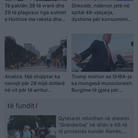
Të paktën 38 të vrarë dhe
Shkodër, ndërron jetë në
29 të plagosur nga sulmet
spital 49-vjeçarja,
e Huthive me raketa dhe
dyshime për konsumimin
dronë kundër ushtrisë së
e një sasie të madhe
Jemenit
ilaçesh
Analiza: Një shqiptar ka
Trump mohon se SHBA-ja
nevojë për 28 mijë dollarë
ka mungesë municionesh:
në vit për të arritur
Burgime të gjata për
“pragun e lumturisë”
publikuesit e deklaratave
tradhtare
të fundit
Qytetarët mblidhen në sheshin
“Skënderbej” në ditën e 68-të
të protestës kundër Ramës,
kërkojnë largimin e tij