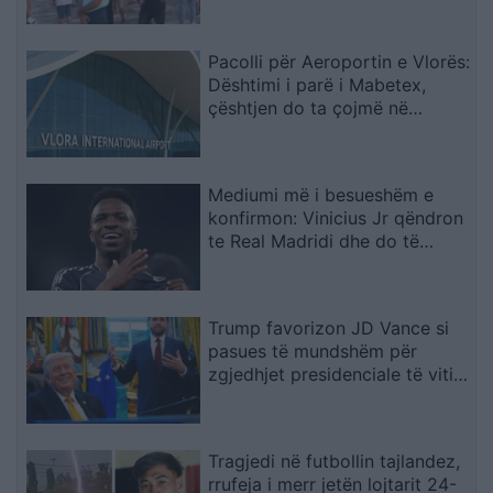
Pacolli për Aeroportin e Vlorës:
Dështimi i parë i Mabetex,
çështjen do ta çojmë në
arbitrazh dhe drejtësi
Mediumi më i besueshëm e
konfirmon: Vinicius Jr qëndron
te Real Madridi dhe do të
firmosë kontratë
gjashtëvjeçare
Trump favorizon JD Vance si
pasues të mundshëm për
zgjedhjet presidenciale të vitit
2028, sipas “The Washington
Post
Tragjedi në futbollin tajlandez,
rrufeja i merr jetën lojtarit 24-