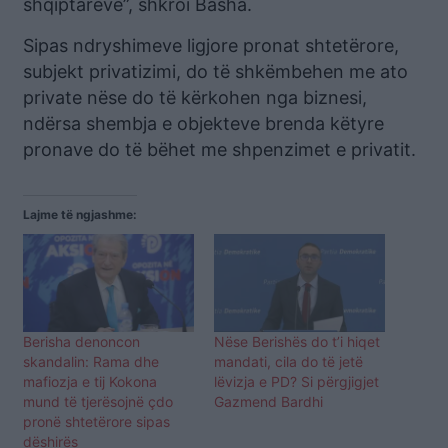
shqiptarëve”, shkroi Basha.
Sipas ndryshimeve ligjore pronat shtetërore,
subjekt privatizimi, do të shkëmbehen me ato
private nëse do të kërkohen nga biznesi,
ndërsa shembja e objekteve brenda këtyre
pronave do të bëhet me shpenzimet e privatit.
Lajme të ngjashme:
Berisha denoncon
Nëse Berishës do t’i hiqet
skandalin: Rama dhe
mandati, cila do të jetë
mafiozja e tij Kokona
lëvizja e PD? Si përgjigjet
mund të tjerësojnë çdo
Gazmend Bardhi
pronë shtetërore sipas
dëshirës