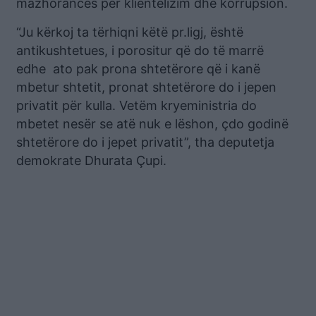
mazhorancës për klientelizim dhe korrupsion.
“Ju kërkoj ta tërhiqni këtë pr.ligj, është
antikushtetues, i porositur që do të marrë
edhe ato pak prona shtetërore që i kanë
mbetur shtetit, pronat shtetërore do i jepen
privatit për kulla. Vetëm kryeministria do
mbetet nesër se atë nuk e lëshon, çdo godinë
shtetërore do i jepet privatit”, tha deputetja
demokrate Dhurata Çupi.