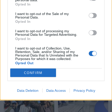
personal data.
Qytetarët mblidhen në
Trump favorizon JD
Opted In
sheshin “Skënderbej” në
Vance si pasues të
ditën e 68-të të protestës
mundshëm për zgjedhjet
I want to opt-out of the Sale of my
Personal Data.
kundër Ramës, kërkojnë
presidenciale të vitit
Opted In
largimin e tij
2028, sipas “The
Washington Post
I want to opt-out of processing my
Personal Data for Targeted Advertising.
Opted In
I want to opt-out of Collection, Use,
Retention, Sale, and/or Sharing of my
Personal Data that Is Unrelated with the
Miri rrëfen si ka ndryshuar
Katër pistoleta Glock u
Purposes for which it was collected.
Opted Out
jeta e familjes së tij pas
gjetën në automjet, i
daljes nga Big Brother
arrestuari në Sarandë: Më
CONFIRM
thanë se ishin lodra
Data Deletion
Data Access
Privacy Policy