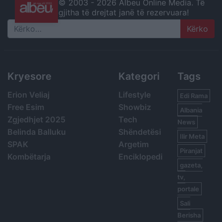
© 2003 -
2026 Albeu Online Media. Të
gjitha të drejtat janë të rezervuara!
Search
Kryesore
Kategori
Tags
Erion Veliaj
Lifestyle
Edi Rama
Free Esim
Showbiz
Albania
Zgjedhjet 2025
Tech
News
Belinda Balluku
Shëndetësi
Ilir Meta
SPAK
Argetim
Piranjat
Kombëtarja
Enciklopedi
gazeta,
tv,
portale
Sali
Berisha