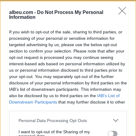
albeu.com -
Do Not Process My Personal
Information
If you wish to opt-out of the sale, sharing to third parties, or
Shtuar
më
16.05.2024 21:32
processing of your personal or sensitive information for
Tags:
,
,
,
kuvendi
oligarket
opozita
targeted advertising by us, please use the below opt-out
,
,
,
privatizimi
prona
PS
shtetërore
section to confirm your selection. Please note that after your
opt-out request is processed you may continue seeing
interest-based ads based on personal information utilized by
us or personal information disclosed to third parties prior to
your opt-out. You may separately opt-out of the further
disclosure of your personal information by third parties on the
IAB’s list of downstream participants. This information may
also be disclosed by us to third parties on the
IAB’s List of
Downstream Participants
that may further disclose it to other
third parties.
Personal Data Processing Opt Outs
I want to opt-out of the Sharing of my