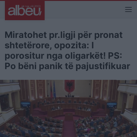
Miratohet pr.ligji për pronat
shtetërore, opozita: I
porositur nga oligarkët! PS:
Po bëni panik të pajustifikuar