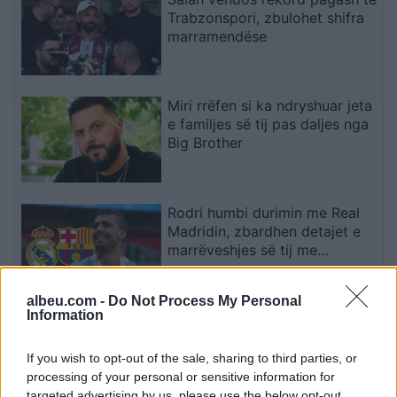
Trabzonspori, zbulohet shifra
marramendëse
Miri rrëfen si ka ndryshuar jeta
e familjes së tij pas daljes nga
Big Brother
Rodri humbi durimin me Real
Madridin, zbardhen detajet e
marrëveshjes së tij me
Barcelonën
albeu.com -
Do Not Process My Personal
Information
Katër pistoleta Glock u gjetën
në automjet, i arrestuari në
Sarandë: Më thanë se ishin
If you wish to opt-out of the sale, sharing to third parties, or
lodra
processing of your personal or sensitive information for
targeted advertising by us, please use the below opt-out