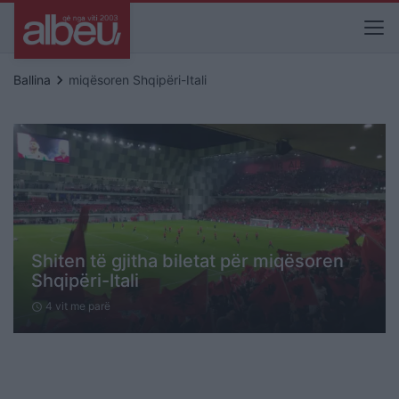
keyboard_arrow_right
Ballina
miqësoren Shqipëri-Itali
Shiten të gjitha biletat për miqësoren
Shqipëri-Itali
4 vit me parë
schedule