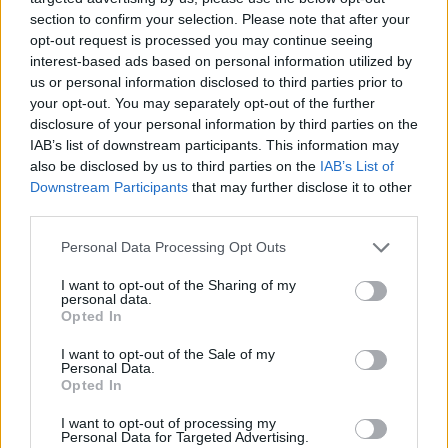
section to confirm your selection. Please note that after your
opt-out request is processed you may continue seeing
interest-based ads based on personal information utilized by
us or personal information disclosed to third parties prior to
your opt-out. You may separately opt-out of the further
disclosure of your personal information by third parties on the
IAB’s list of downstream participants. This information may
also be disclosed by us to third parties on the
IAB’s List of
Downstream Participants
that may further disclose it to other
third parties.
Personal Data Processing Opt Outs
I want to opt-out of the Sharing of my
personal data.
Opted In
I want to opt-out of the Sale of my
Personal Data.
Opted In
Esim for Global
|
Esim for Europe
|
Esim for Caribbean
|
Esim for USA
|
Esim for Italy
|
Esim for Spain
|
Esim
I want to opt-out of processing my
Personal Data for Targeted Advertising.
for Turkey
|
Esim for Germany
|
Esim for Greece
|
Esim