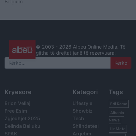
Belgium
© 2003 -
2026 Albeu Online Media. Të
gjitha të drejtat janë të rezervuara!
Search
Kryesore
Kategori
Tags
Erion Veliaj
Lifestyle
Edi Rama
Free Esim
Showbiz
Albania
Zgjedhjet 2025
Tech
News
Belinda Balluku
Shëndetësi
Ilir Meta
SPAK
Argetim