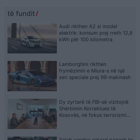
të fundit
Audi rikthen A2 si model
elektrik: konsum prej rreth 12,8
kWh për 100 kilometra
Lamborghini rikthen
frymëzimin e Miura-s në një
seri speciale prej 99 makinash
Dy zyrtarë të FBI-së vizitojnë
Shërbimin Korrektues të
Kosovës, në fokus terrorizmi
dhe rreziqet e sigurisë
Salah vendos rekord pagash te