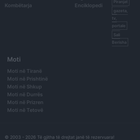
Piranjat
Kombëtarja
Enciklopedi
gazeta,
tv,
portale
Sali
Berisha
Moti
Moti në Tiranë
Moti në Prishtinë
Moti në Shkup
Moti në Durrës
Moti në Prizren
Moti në Tetovë
© 2003 -
2026 Të gjitha të drejtat janë të rezervuara!