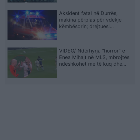
Aksident fatal në Durrës,
makina përplas për vdekje
këmbësorin; drejtuesi
shoqërohet në polici
VIDEO/ Ndërhyrja “horror” e
Enea Mihajt në MLS, mbrojtësi
ndëshkohet me të kuq dhe
gjobë