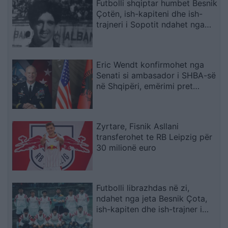
Futbolli shqiptar humbet Besnik
Çotën, ish-kapiteni dhe ish-
trajneri i Sopotit ndahet nga
jeta në moshën 56-vjeçare
Eric Wendt konfirmohet nga
Senati si ambasador i SHBA-së
në Shqipëri, emërimi pret
firmën e Trump
Zyrtare, Fisnik Asllani
transferohet te RB Leipzig për
30 milionë euro
Futbolli librazhdas në zi,
ndahet nga jeta Besnik Çota,
ish-kapiten dhe ish-trajner i
Sopotit