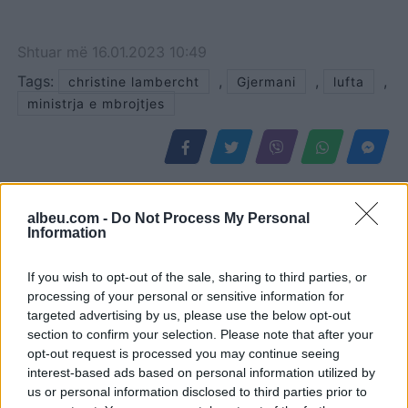
Shtuar
më
16.01.2023 10:49
Tags:
,
,
,
christine lambercht
Gjermani
lufta
ministrja e mbrojtjes
albeu.com -
Do Not Process My Personal
Information
If you wish to opt-out of the sale, sharing to third parties, or
processing of your personal or sensitive information for
targeted advertising by us, please use the below opt-out
section to confirm your selection. Please note that after your
opt-out request is processed you may continue seeing
Kërcënim me bombë në
SHBA ndal përkohësisht
interest-based ads based on personal information utilized by
Milano, gjashtë qendra
avokadot nga Meksika
us or personal information disclosed to third parties prior to