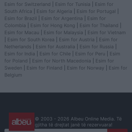
Esim for Switzerland
|
Esim for Tunisia
|
Esim for
South Africa
|
Esim for Algeria
|
Esim for Portugal
|
Esim for Brazil
|
Esim for Argentina
|
Esim for
Colombia
|
Esim for Hong Kong
|
Esim for Thailand
|
Esim for Macau
|
Esim for Malaysia
|
Esim for Vietnam
|
Esim for South Korea
|
Esim for Austria
|
Esim for
Netherlands
|
Esim for Australia
|
Esim for Russia
|
Esim for India
|
Esim for Chile
|
Esim for Peru
|
Esim
for Poland
|
Esim for North Macedonia
|
Esim for
Sweden
|
Esim for Finland
|
Esim for Norway
|
Esim for
Belgium
© 2003 -
2026 Albeu Online Media. Të
gjitha të drejtat janë të rezervuara!