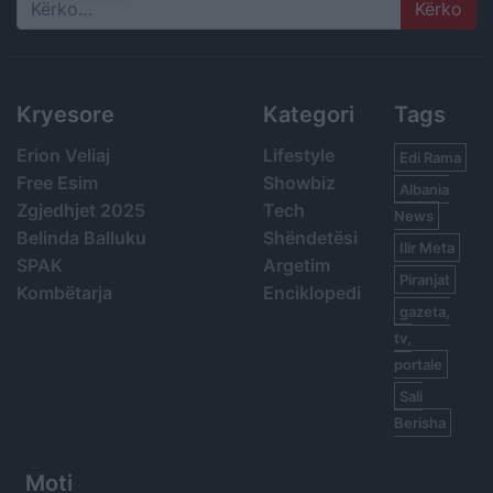
Search
Kryesore
Kategori
Tags
Erion Veliaj
Lifestyle
Edi Rama
Free Esim
Showbiz
Albania
Zgjedhjet 2025
Tech
News
Belinda Balluku
Shëndetësi
Ilir Meta
SPAK
Argetim
Piranjat
Kombëtarja
Enciklopedi
gazeta,
tv,
portale
Sali
Berisha
Moti