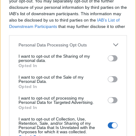
tregtare zbrazen pas
pas arrestimit të krerëve
your opt-out. You may separately opt-out of the further
mesazhit me email
të grupeve kriminale
disclosure of your personal information by third parties on the
IAB’s list of downstream participants. This information may
also be disclosed by us to third parties on the
IAB’s List of
Downstream Participants
that may further disclose it to other
third parties.
Personal Data Processing Opt Outs
Pas 83 vitesh në detin
Nxehtësia ekstreme në
I want to opt-out of the Sharing of my
personal data.
Jon, gjendet thuajse e
Europë po grabit gjumin,
Opted In
paprekur anija e rrallë
65% e popullsisë raporton
gjermane LS 6
mbi 3 orë pagjumësi në
I want to opt-out of the Sale of my
Personal Data.
natë
Opted In
I want to opt-out of processing my
Personal Data for Targeted Advertising.
Opted In
I want to opt-out of Collection, Use,
Retention, Sale, and/or Sharing of my
Temperaturë rekord në
Masë sigurie për prindërit
Personal Data that Is Unrelated with the
Purposes for which it was collected.
Austri, termometri shënon
e 14-vjeçares së vrarë, u