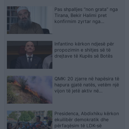
Pas shpalljes “non grata” nga
Tirana, Bekir Halimi pret
konfirmim zyrtar nga
ambasada e Maqedonisë së
Veriut
Infantino kërkon ndjesë për
propozimin e shitjes së të
drejtave të Kupës së Botës
QMK: 20 zjarre në hapësira të
hapura gjatë natës, vetëm një
vijon të jetë aktiv në
Makedonski Brod
Presidenca, Abdixhiku kërkon
ekuilibër demokratik dhe
përfaqësim të LDK-së