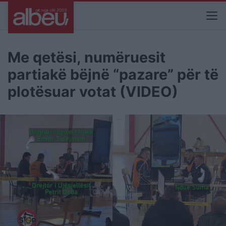
Me qetësi, numëruesit
partiakë bëjnë “pazare” për të
plotësuar votat (VIDEO)