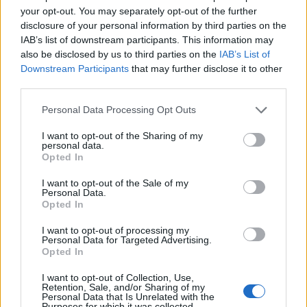
vendin, 5 vatra janë
projektit miliardësh Greqi-
your opt-out. You may separately opt-out of the further
aktive! Evakuohen 4
Qipro, marrëveshja
disclosure of your personal information by third parties on the
familje në Mallakastër! Ja
riformëson hartën
IAB’s list of downstream participants. This information may
si paraqitet situata në
energjetike të Mesdheut
also be disclosed by us to third parties on the
IAB’s List of
zonat e tjera
Downstream Participants
that may further disclose it to other
third parties.
Personal Data Processing Opt Outs
I want to opt-out of the Sharing of my
DW: Një “El Nino” i
Sulmohet në Odesa anija
personal data.
Opted In
fuqishëm mund të godasë
e ngarkuar me grurë,
planetin deri në fund të
humb jetën një pjesëtar i
I want to opt-out of the Sale of my
vitit, do sjellë tronditje
ekuipazhit
Personal Data.
Opted In
ekonomike botërore, mot
ekstrem dhe rritje të
I want to opt-out of processing my
çmimeve të ushqimeve
Personal Data for Targeted Advertising.
Opted In
I want to opt-out of Collection, Use,
Retention, Sale, and/or Sharing of my
Personal Data that Is Unrelated with the
Trump kundër
Projekti “Smart City”/
Purposes for which it was collected.