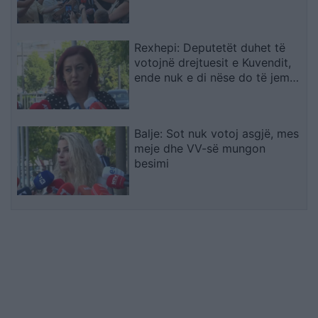
Rexhepi: Deputetët duhet të
votojnë drejtuesit e Kuvendit,
ende nuk e di nëse do të jem
në qeverinë e re
Balje: Sot nuk votoj asgjë, mes
meje dhe VV-së mungon
besimi