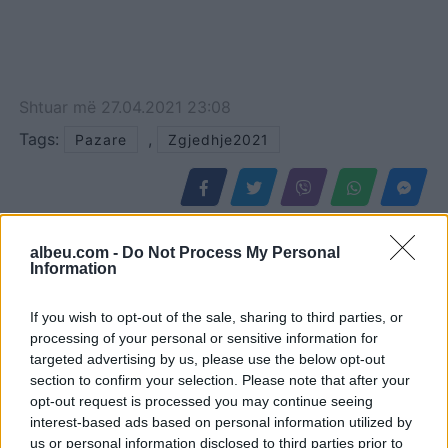
Shtuar
më
27.04.2021 23:08
Tags:
,
Pazare
Zgjedhje2021
albeu.com -
Do Not Process My Personal
Information
If you wish to opt-out of the sale, sharing to third parties, or
processing of your personal or sensitive information for
targeted advertising by us, please use the below opt-out
section to confirm your selection. Please note that after your
opt-out request is processed you may continue seeing
interest-based ads based on personal information utilized by
Zjarret në vendin tonë
Franca bëhet pjesë e
us or personal information disclosed to third parties prior to