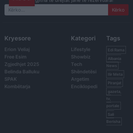
gjitha të drejtat janë të rezervuara!
Search
Kryesore
Kategori
Tags
Erion Veliaj
Lifestyle
Edi Rama
Free Esim
Showbiz
Albania
Zgjedhjet 2025
Tech
News
Belinda Balluku
Shëndetësi
Ilir Meta
SPAK
Argetim
Piranjat
Kombëtarja
Enciklopedi
gazeta,
tv,
portale
Sali
Berisha