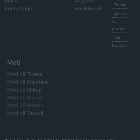
SPAK
Argetim
Piranjat
Kombëtarja
Enciklopedi
gazeta,
tv,
portale
Sali
Berisha
Moti
Moti në Tiranë
Moti në Prishtinë
Moti në Shkup
Moti në Durrës
Moti në Prizren
Moti në Tetovë