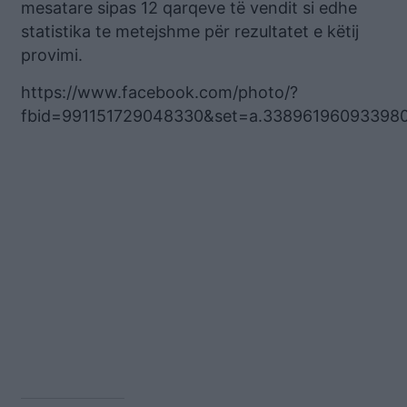
mesatare sipas 12 qarqeve të vendit si edhe
statistika te metejshme për rezultatet e këtij
provimi.
https://www.facebook.com/photo/?
fbid=991151729048330&set=a.33896196093398