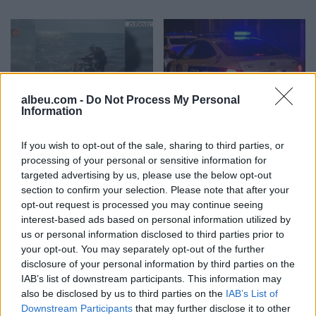
albeu.com -
Do Not Process My Personal
Information
Hyri me Jet Ski në
Tragjedi në Rrugën e
hapësirën e pushuesve në
Kombit, aksidentohet de
If you wish to opt-out of the sale, sharing to third parties, or
Zvërnec, gjobitet me 300
vdes 38-vjeçari nga
processing of your personal or sensitive information for
mijë lekë drejtuesi
Kosova
targeted advertising by us, please use the below opt-out
section to confirm your selection. Please note that after your
opt-out request is processed you may continue seeing
interest-based ads based on personal information utilized by
us or personal information disclosed to third parties prior to
your opt-out. You may separately opt-out of the further
disclosure of your personal information by third parties on the
“Po ngrihet një ministri
Video/ Shpërthimi në një
IAB’s list of downstream participants. This information may
paralele e Shëndetësisë”/
minibus në periferi të
also be disclosed by us to third parties on the
IAB’s List of
Downstream Participants
that may further disclose it to other
Këlliçi: Projektligji i
Damaskut lë 2 të vdekur