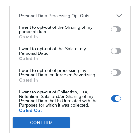
third parties.
shtatorit i hap rrugë
dhe 13 të plagosur
monopolit, SPAK të
Personal Data Processing Opt Outs
ndërhyjë
I want to opt-out of the Sharing of my
personal data.
Opted In
I want to opt-out of the Sale of my
Personal Data.
Infermierja shqiptare në
Video/ Dy të vrarë dhe 13
Opted In
Itali shpërthen në lot në
të plagosur nga
protestë: Pacientët
shpërthimi i një minibusi
I want to opt-out of processing my
Personal Data for Targeted Advertising.
detyrohen të kërkojnë
pranë Damaskut
Opted In
kurim jashtë vendit
I want to opt-out of Collection, Use,
Retention, Sale, and/or Sharing of my
Personal Data that Is Unrelated with the
Purposes for which it was collected.
Opted Out
CONFIRM
Konflikt për shërbimin në
Osman Stafa thirrje
një hotel në Dhërmi, ish-
qytetarëve nga protesta: