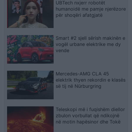
UBTech nxjerr robotët
humanoidë me pamje njerëzore
për shoqëri afatgjatë
Smart #2 sjell sërish makinën e
vogël urbane elektrike me dy
vende
Mercedes-AMG CLA 45
elektrik thyen rekordin e klasës
së tij në Nürburgring
Teleskopi më i fuqishëm diellor
zbulon vorbullat që ndikojnë
në motin hapësinor dhe Tokë