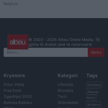
Belgium
© 2003 -
2026 Albeu Online Media. Të
gjitha të drejtat janë të rezervuara!
Search
Kryesore
Kategori
Tags
Erion Veliaj
Lifestyle
Edi Rama
Free Esim
Showbiz
Albania
Zgjedhjet 2025
Tech
News
Belinda Balluku
Shëndetësi
Ilir Meta