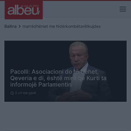
keyboard_arrow_right
Ballina
marrëdhëniet me Ndërkombëtarëtkujdes
Pacolli: Asociacioni do të bëhet,
Qeveria e di, është mirë që Kurti ta
informojë Parlamentin
2 vit me parë
schedule