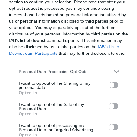
section to confirm your selection. Please note that after your
opt-out request is processed you may continue seeing
interest-based ads based on personal information utilized by
us or personal information disclosed to third parties prior to
your opt-out. You may separately opt-out of the further
disclosure of your personal information by third parties on the
IAB’s list of downstream participants. This information may
also be disclosed by us to third parties on the
IAB’s List of
Downstream Participants
that may further disclose it to other
third parties.
Personal Data Processing Opt Outs
I want to opt-out of the Sharing of my
personal data.
Opted In
I want to opt-out of the Sale of my
Personal Data.
Esim for Global
|
Esim for Europe
|
Esim for Caribbean
Opted In
|
Esim for USA
|
Esim for Italy
|
Esim for Spain
|
Esim
I want to opt-out of processing my
for Turkey
|
Esim for Germany
|
Esim for Greece
|
Esim
Personal Data for Targeted Advertising.
Opted In
for Asia
|
Esim for World Cup 2026
|
Esim for Saudi