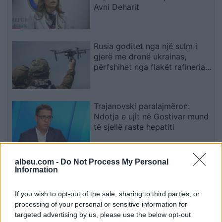
Avni Deharit
Rusia goditet nga një sulm i
gjerë me dronë ukrainas,
përfshihet nga flakët rafineria
dhe plagosen 5 persona
Trajanovski paralajmëron:
Ndotja e ujit në Gostivar mund
të sjellë raste hepatiti
albeu.com -
Do Not Process My Personal
Foto/ Sydney Sweeney tërheq
Information
vëmendjen me imazhet e reja
të koleksionit të saj
If you wish to opt-out of the sale, sharing to third parties, or
processing of your personal or sensitive information for
targeted advertising by us, please use the below opt-out