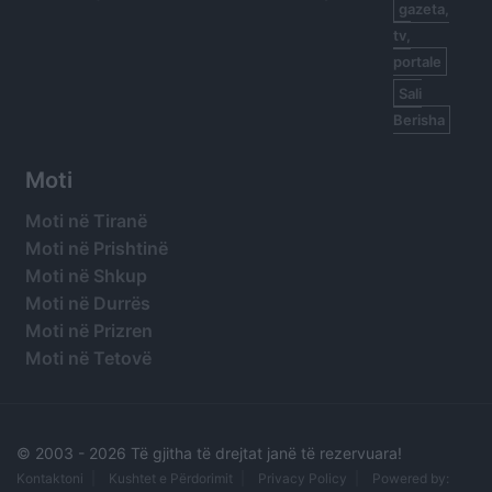
gazeta,
tv,
portale
Sali
Berisha
Moti
Moti në Tiranë
Moti në Prishtinë
Moti në Shkup
Moti në Durrës
Moti në Prizren
Moti në Tetovë
© 2003 -
2026 Të gjitha të drejtat janë të rezervuara!
Kontaktoni
Kushtet e Përdorimit
Privacy Policy
Powered by: