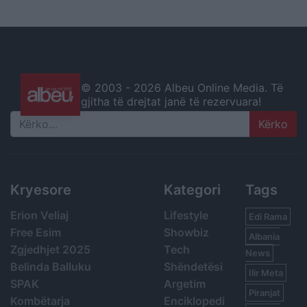
© 2003 -
2026 Albeu Online Media. Të
gjitha të drejtat janë të rezervuara!
Search
Kryesore
Kategori
Tags
Erion Veliaj
Lifestyle
Edi Rama
Free Esim
Showbiz
Albania
Zgjedhjet 2025
Tech
News
Belinda Balluku
Shëndetësi
Ilir Meta
SPAK
Argetim
Piranjat
Kombëtarja
Enciklopedi