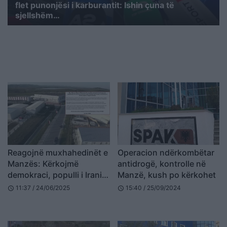
flet punonjësi i karburantit: Ishin çuna të
sjellshëm…
Reagojnë muxhahedinët e
Operacion ndërkombëtar
Manzës: Kërkojmë
antidrogë, kontrolle në
demokraci, populli i Iranit
Manzë, kush po kërkohet
ta rrëzojë vetë Khamenein
11:37 / 24/06/2025
15:40 / 25/09/2024
schedule
schedule