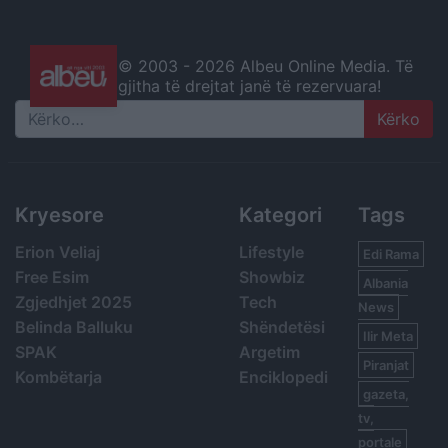
© 2003 -
2026 Albeu Online Media. Të
gjitha të drejtat janë të rezervuara!
Search
Kryesore
Kategori
Tags
Erion Veliaj
Lifestyle
Edi Rama
Free Esim
Showbiz
Albania
Zgjedhjet 2025
Tech
News
Belinda Balluku
Shëndetësi
Ilir Meta
SPAK
Argetim
Piranjat
Kombëtarja
Enciklopedi
gazeta,
tv,
portale