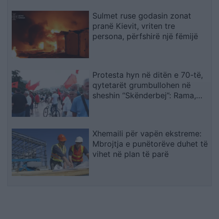
Sulmet ruse godasin zonat
pranë Kievit, vriten tre
persona, përfshirë një fëmijë
Protesta hyn në ditën e 70-të,
qytetarët grumbullohen në
sheshin “Skënderbej”: Rama,
jep dorëheqjen!
Xhemaili për vapën ekstreme:
Mbrojtja e punëtorëve duhet të
vihet në plan të parë