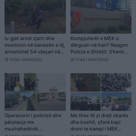
Iu gjet armë zjarri dhe
Kompjuterët e MEK u
municion në banesën e tij,
dërguan në Iran? Reagon
arrestohet 54-vjeçari në
Policia e Shtetit: S’kemi
Manzë
pasur kontakte me këtë
13:59 / 05/10/2023
17:45 / 06/07/2023
schedule
schedule
shtet!
Operacioni i policisë dhe
Me thes të zi drejt skarës
përplasja me
dhe koshit, çfarë kapi
muxhahedinët,
droni te kampi i MEK
procedohen penalisht 6
(VIDEO)