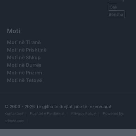
Sali
Berisha
Moti
Moti në Tiranë
Moti në Prishtinë
Moti në Shkup
Moti në Durrës
Moti në Prizren
Moti në Tetovë
© 2003 -
2026 Të gjitha të drejtat janë të rezervuara!
Kontaktoni
Kushtet e Përdorimit
Privacy Policy
Powered by:
orihost.com