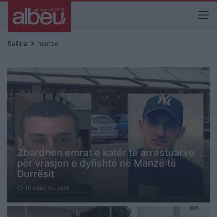
keyboard_arrow_right
Ballina
manze
Zbardhen emrat e katër të arrestuarve
për vrasjen e dyfishtë në Manzë të
Durrësit
10 muaj me parë
schedule