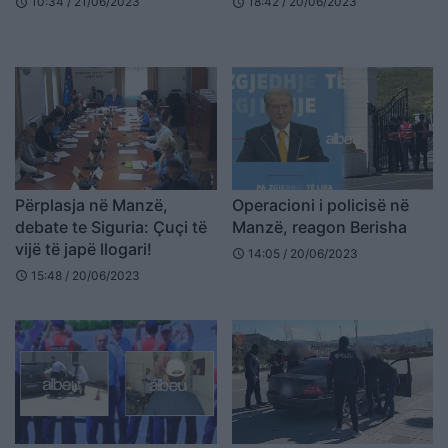
10:34 / 21/06/2023
18:42 / 20/06/2023
schedule
schedule
persona
Përplasja në Manzë,
Operacioni i policisë në
debate te Siguria: Çuçi të
Manzë, reagon Berisha
vijë të japë llogari!
14:05 / 20/06/2023
schedule
15:48 / 20/06/2023
schedule