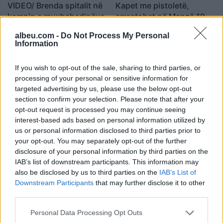
VIDEO/ Brenda spitalit në
Kapet me pistoletë,
kampin e muxhahedinëve,
arrestohet në Manzë 19-
disa persona të lënduar,
vjeçari i sapodalë nga
albeu.com -
Do Not Process My Personal
ambulanca e pranishme
burgu, dy vite më parë
12:10 / 20/06/2023
10:18 / 22/11/2022
schedule
schedule
Information
plagosi
bashkëmoshatarin
If you wish to opt-out of the sale, sharing to third parties, or
processing of your personal or sensitive information for
targeted advertising by us, please use the below opt-out
section to confirm your selection. Please note that after your
opt-out request is processed you may continue seeing
interest-based ads based on personal information utilized by
us or personal information disclosed to third parties prior to
Pence në Manzë te kampi
your opt-out. You may separately opt-out of the further
i iranianëve: Ju
disclosure of your personal information by third parties on the
mbështesim në luftën për
IAB’s list of downstream participants. This information may
lirinë e Iranit
19:59 / 23/06/2022
schedule
also be disclosed by us to third parties on the
IAB’s List of
Downstream Participants
that may further disclose it to other
third parties.
të fundit
Personal Data Processing Opt Outs
Carrick vlerëson Unitedin pas