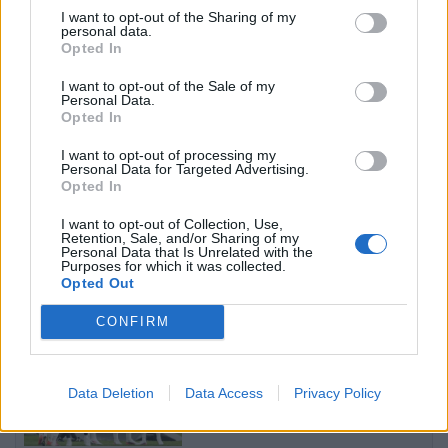
barazimit me PSG-në:
I want to opt-out of the Sharing of my
personal data.
Meritonim më shumë gola
Opted In
I want to opt-out of the Sale of my
Personal Data.
MSH: Pacienti i lënduar rëndë
Opted In
në Kushadasi u soll me sukses
I want to opt-out of processing my
nga Turqia
Personal Data for Targeted Advertising.
Opted In
I want to opt-out of Collection, Use,
Protesta hyn në ditën e 70-të,
Retention, Sale, and/or Sharing of my
Personal Data that Is Unrelated with the
Arben Kola: Qëndresa do të
Purposes for which it was collected.
vijojë deri në shtator, edhe
Opted Out
diaspora do të angazhohet
CONFIRM
Barcelona refuzon mundësinë
për transferimin e yllit të
Data Deletion
Data Access
Privacy Policy
Tottenhamit, Deco nuk e
miraton lëvizjen