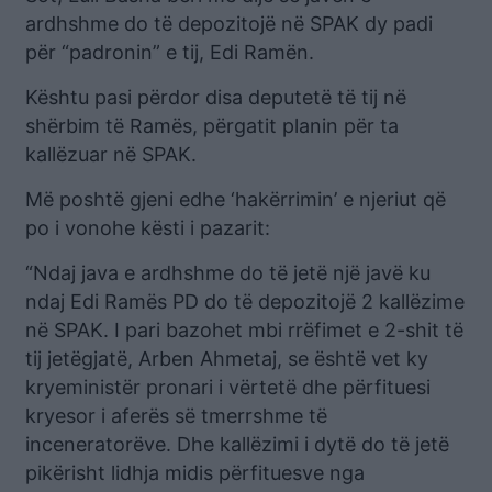
ardhshme do të depozitojë në SPAK dy padi
për “padronin” e tij, Edi Ramën.
Kështu pasi përdor disa deputetë të tij në
shërbim të Ramës, përgatit planin për ta
kallëzuar në SPAK.
Më poshtë gjeni edhe ‘hakërrimin’ e njeriut që
po i vonohe kësti i pazarit:
“Ndaj java e ardhshme do të jetë një javë ku
ndaj Edi Ramës PD do të depozitojë 2 kallëzime
në SPAK. I pari bazohet mbi rrëfimet e 2-shit të
tij jetëgjatë, Arben Ahmetaj, se është vet ky
kryeministër pronari i vërtetë dhe përfituesi
kryesor i aferës së tmerrshme të
inceneratorëve. Dhe kallëzimi i dytë do të jetë
pikërisht lidhja midis përfituesve nga