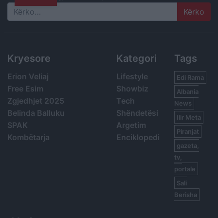
Search
Kryesore
Kategori
Tags
Erion Veliaj
Lifestyle
Edi Rama
Free Esim
Showbiz
Albania
Zgjedhjet 2025
Tech
News
Belinda Balluku
Shëndetësi
Ilir Meta
SPAK
Argetim
Piranjat
Kombëtarja
Enciklopedi
gazeta,
tv,
portale
Sali
Berisha