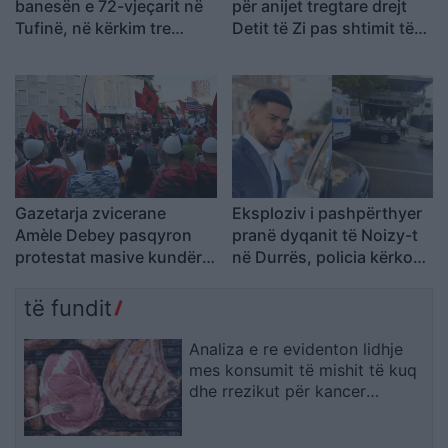
banesën e 72-vjeçarit në
për anijet tregtare drejt
Tufinë, në kërkim tre
Detit të Zi pas shtimit të
vëllezër
sulmeve në rajon
Gazetarja zvicerane
Eksploziv i pashpërthyer
Amèle Debey pasqyron
pranë dyqanit të Noizy-t
protestat masive kundër
në Durrës, policia kërkon
Ramës: Shqiptarët duan t’i
autorët
japin fund pushtetit 35-
të fundit
vjeçar të të njëjtëve emra
Analiza e re evidenton lidhje
mes konsumit të mishit të kuq
dhe rrezikut për kancer
pankreatik