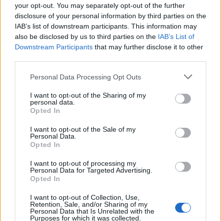
your opt-out. You may separately opt-out of the further
disclosure of your personal information by third parties on the
IAB’s list of downstream participants. This information may
also be disclosed by us to third parties on the
IAB’s List of
Downstream Participants
that may further disclose it to other
Shtuar
më
18.02.2024 20:08
third parties.
Tags:
,
,
Lulzim Basha
PD
rama
Personal Data Processing Opt Outs
I want to opt-out of the Sharing of my
personal data.
Opted In
I want to opt-out of the Sale of my
Personal Data.
Opted In
I want to opt-out of processing my
Personal Data for Targeted Advertising.
Opted In
I want to opt-out of Collection, Use,
Retention, Sale, and/or Sharing of my
Lëndë e dyshuar plasëse
Pamje alarmante nga
Personal Data that Is Unrelated with the
në biznesin e Noizyt në
Kruja, zjarri përfshin
Purposes for which it was collected.