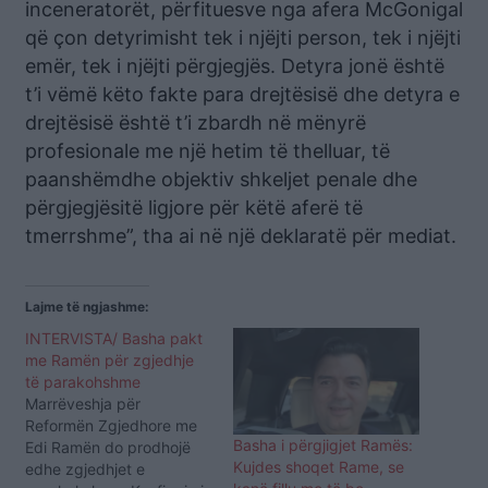
inceneratorët, përfituesve nga afera McGonigal
që çon detyrimisht tek i njëjti person, tek i njëjti
emër, tek i njëjti përgjegjës. Detyra jonë është
t’i vëmë këto fakte para drejtësisë dhe detyra e
drejtësisë është t’i zbardh në mënyrë
profesionale me një hetim të thelluar, të
paanshëmdhe objektiv shkeljet penale dhe
përgjegjësitë ligjore për këtë aferë të
tmerrshme”, tha ai në një deklaratë për mediat.
Lajme të ngjashme:
INTERVISTA/ Basha pakt
me Ramën për zgjedhje
të parakohshme
Marrëveshja për
Reformën Zgjedhore me
Basha i përgjigjet Ramës:
Edi Ramën do prodhojë
Kujdes shoqet Rame, se
edhe zgjedhjet e