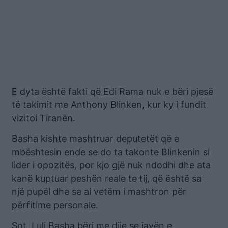
E dyta është fakti që Edi Rama nuk e bëri pjesë
të takimit me Anthony Blinken, kur ky i fundit
vizitoi Tiranën.
Basha kishte mashtruar deputetët që e
mbështesin ende se do ta takonte Blinkenin si
lider i opozitës, por kjo gjë nuk ndodhi dhe ata
kanë kuptuar peshën reale te tij, që është sa
një pupël dhe se ai vetëm i mashtron për
përfitime personale.
Sot, Luli Basha bëri me dije se javën e