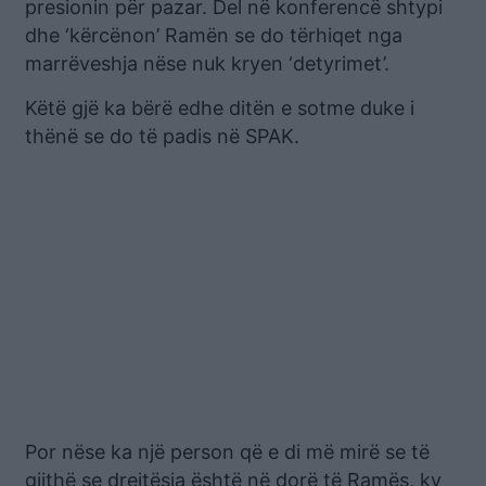
presionin për pazar. Del në konferencë shtypi
dhe ‘kërcënon’ Ramën se do tërhiqet nga
marrëveshja nëse nuk kryen ‘detyrimet’.
Këtë gjë ka bërë edhe ditën e sotme duke i
thënë se do të padis në SPAK.
Por nëse ka një person që e di më mirë se të
gjithë se drejtësia është në dorë të Ramës, ky