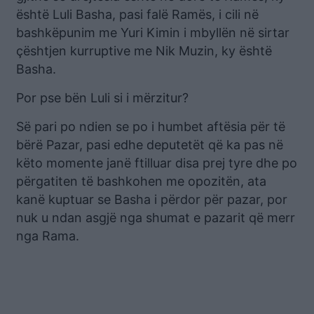
është Luli Basha, pasi falë Ramës, i cili në
bashkëpunim me Yuri Kimin i mbyllën në sirtar
çështjen kurruptive me Nik Muzin, ky është
Basha.
Por pse bën Luli si i mërzitur?
Së pari po ndien se po i humbet aftësia për të
bërë Pazar, pasi edhe deputetët që ka pas në
këto momente janë ftilluar disa prej tyre dhe po
përgatiten të bashkohen me opozitën, ata
kanë kuptuar se Basha i përdor për pazar, por
nuk u ndan asgjë nga shumat e pazarit që merr
nga Rama.