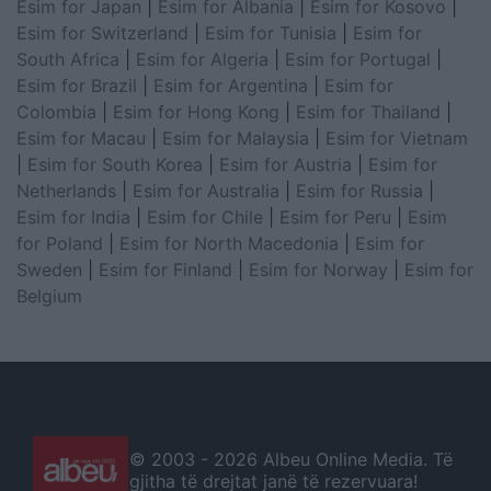
Esim for Japan
|
Esim for Albania
|
Esim for Kosovo
|
Esim for Switzerland
|
Esim for Tunisia
|
Esim for
South Africa
|
Esim for Algeria
|
Esim for Portugal
|
Esim for Brazil
|
Esim for Argentina
|
Esim for
Colombia
|
Esim for Hong Kong
|
Esim for Thailand
|
Esim for Macau
|
Esim for Malaysia
|
Esim for Vietnam
|
Esim for South Korea
|
Esim for Austria
|
Esim for
Netherlands
|
Esim for Australia
|
Esim for Russia
|
Esim for India
|
Esim for Chile
|
Esim for Peru
|
Esim
for Poland
|
Esim for North Macedonia
|
Esim for
Sweden
|
Esim for Finland
|
Esim for Norway
|
Esim for
Belgium
© 2003 -
2026 Albeu Online Media. Të
gjitha të drejtat janë të rezervuara!