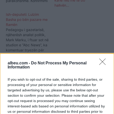
kanë fillu me të bo
parakohshme. Konfirmimi
hallvën…
vjen nga kryetari i PD
Lulzim Basha në një
Ish-deputeti: Lulzim
intervistë për Abc News.
Basha po bën pazare me
“Ne i qendrojmë
Ramën
propozimit tonë për një
Pedagogu i gazetarisë,
qeveri tranzitore jo vetëm
njëherësh analist politik,
për të kaluar këtë krizë.
Mark Marku, i ftuar sot në
Është një qendrim që ne
studion e “Abc News”, ka
nuk tërhieqemi.…
komentuar tryezën për
reformën zgjedhore mes
opozitës dhe
albeu.com -
Do Not Process My Personal
mazhorancës. Ai deklaroi
Information
se një parti politike duhet
të bëjë kompromise, por
If you wish to opt-out of the sale, sharing to third parties, or
jo pazare. Madje ai u ndal
processing of your personal or sensitive information for
edhe në kritikat që ka
targeted advertising by us, please use the below opt-out
marrë kryedemokrati…
section to confirm your selection. Please note that after your
opt-out request is processed you may continue seeing
interest-based ads based on personal information utilized by
us or personal information disclosed to third parties prior to