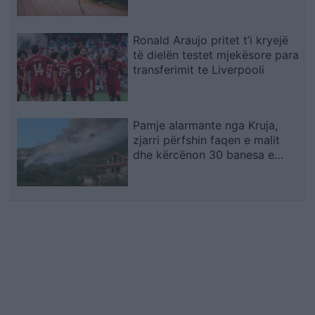
Ronald Araujo pritet t’i kryejë
të dielën testet mjekësore para
transferimit te Liverpooli
Pamje alarmante nga Kruja,
zjarri përfshin faqen e malit
dhe kërcënon 30 banesa e
biznese