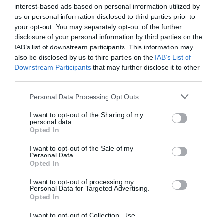
interest-based ads based on personal information utilized by
Futbolli librazhdas në zi,
us or personal information disclosed to third parties prior to
ndahet nga jeta Besnik Çota,
your opt-out. You may separately opt-out of the further
ish-kapiten dhe ish-trajner i
disclosure of your personal information by third parties on the
Sopotit
IAB’s list of downstream participants. This information may
also be disclosed by us to third parties on the
IAB’s List of
Downstream Participants
that may further disclose it to other
Aksident fatal në Durrës,
third parties.
makina përplas për vdekje
këmbësorin; drejtuesi
Personal Data Processing Opt Outs
shoqërohet në polici
I want to opt-out of the Sharing of my
personal data.
VIDEO/ Ndërhyrja “horror” e
Opted In
Enea Mihajt në MLS, mbrojtësi
I want to opt-out of the Sale of my
ndëshkohet me të kuq dhe
Personal Data.
gjobë
Opted In
I want to opt-out of processing my
Personal Data for Targeted Advertising.
Opted In
I want to opt-out of Collection, Use,