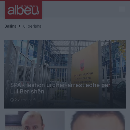
keyboard_arrow_right
Ballina
lul berisha
SPAK lëshon urdhër-arrest edhe për
Lul Berishën
2 vit me parë
schedule