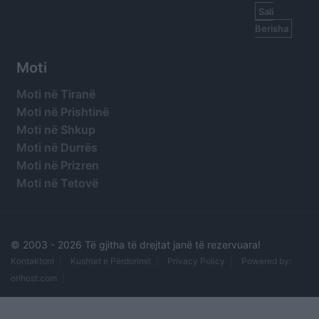
Sali
Berisha
Moti
Moti në Tiranë
Moti në Prishtinë
Moti në Shkup
Moti në Durrës
Moti në Prizren
Moti në Tetovë
© 2003 -
2026 Të gjitha të drejtat janë të rezervuara!
Kontaktoni
Kushtet e Përdorimit
Privacy Policy
Powered by:
orihost.com