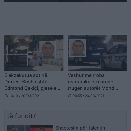
E ekzekutua sot në
Veshur me rroba
Durrës: Kush është
ushtarake, si i prenë
Edmond Çekiçi, pjesë e
rrugën autorët Mond
bandës së Durrësit
Çekiçit që lëvizte me
10:13 / 20/03/2021
09:55 / 20/03/2021
schedule
schedule
shofer
të fundit
Shqetësim për talentin