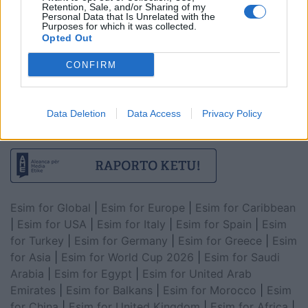
Retention, Sale, and/or Sharing of my
Personal Data that Is Unrelated with the
Purposes for which it was collected.
Opted Out
CONFIRM
Data Deletion
Data Access
Privacy Policy
Esim for Global
|
Esim for Europe
|
Esim for Caribbean
|
Esim for USA
|
Esim for Italy
|
Esim for Spain
|
Esim
for Turkey
|
Esim for Germany
|
Esim for Greece
|
Esim
for Asia
|
Esim for World Cup 2026
|
Esim for Saudi
Arabia
|
Esim for Egypt
|
Esim for United Arab
Emirates
|
Esim for Balkans
|
Esim for Morocco
|
Esim
for China
|
Esim for United Kingdom
|
Esim for Africa
|