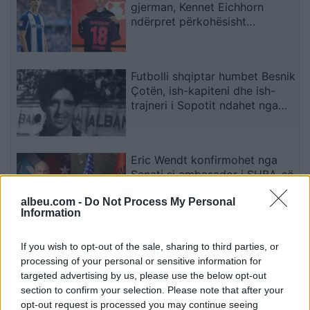
gjerman, Kennet Eichhorn
ndërpret përkohësisht
karrierën për arsye
shëndetësore
Futbolli shqiptar humbet Besnik
Çotën, ish-kapiteni dhe ish-
trajneri i Sopotit ndahet nga
jeta në moshën 56-vjeçare
Eric Wendt konfirmohet nga
Senati si ambasador i SHBA-së
në Shqipëri, emërimi pret
albeu.com -
Do Not Process My Personal
firmën e Trump
Information
Zyrtare, Fisnik Asllani
If you wish to opt-out of the sale, sharing to third parties, or
transferohet te RB Leipzig për
processing of your personal or sensitive information for
30 milionë euro
targeted advertising by us, please use the below opt-out
section to confirm your selection. Please note that after your
opt-out request is processed you may continue seeing