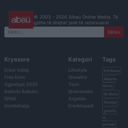
© 2003 -
2026 Albeu Online Media. Të
gjitha të drejtat janë të rezervuara!
Search
Kryesore
Kategori
Tags
Erion Veliaj
Lifestyle
Edi Rama
Free Esim
Showbiz
Albania
Zgjedhjet 2025
Tech
News
Belinda Balluku
Shëndetësi
Ilir Meta
SPAK
Argetim
Piranjat
Kombëtarja
Enciklopedi
gazeta,
tv,
portale