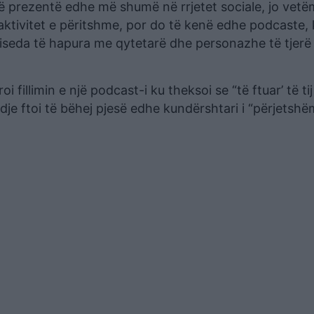
ë prezentë edhe më shumë në rrjetet sociale, jo vet
aktivitet e përitshme, por do të kenë edhe podcaste, k
 biseda të hapura me qytetarë dhe personazhe të tjerë
roi fillimin e një podcast-i ku theksoi se “të ftuar’ të ti
dje ftoi të bëhej pjesë edhe kundërshtari i “përjetshë