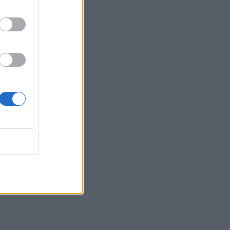
ave, do
thë” më