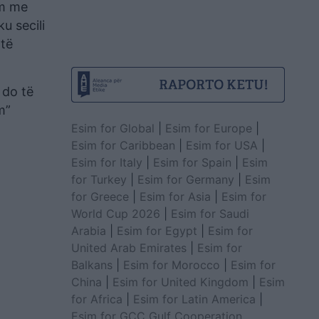
ëm me
u secili
 të
j do të
m”
Esim for Global
|
Esim for Europe
|
Esim for Caribbean
|
Esim for USA
|
Esim for Italy
|
Esim for Spain
|
Esim
for Turkey
|
Esim for Germany
|
Esim
for Greece
|
Esim for Asia
|
Esim for
World Cup 2026
|
Esim for Saudi
Arabia
|
Esim for Egypt
|
Esim for
United Arab Emirates
|
Esim for
Balkans
|
Esim for Morocco
|
Esim for
China
|
Esim for United Kingdom
|
Esim
for Africa
|
Esim for Latin America
|
Esim for GCC Gulf Cooperation