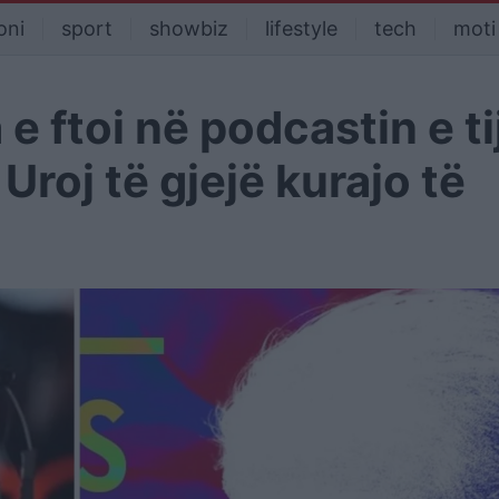
oni
sport
showbiz
lifestyle
tech
moti
e ftoi në podcastin e tij
Uroj të gjejë kurajo të