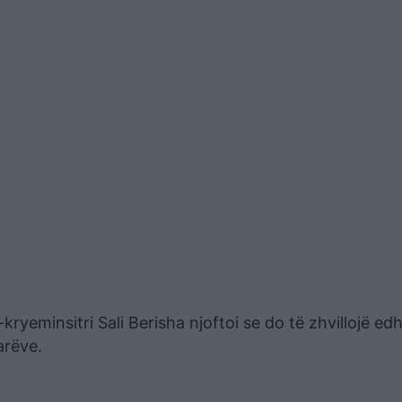
eminsitri Sali Berisha njoftoi se do të zhvillojë edh
arëve.