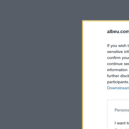
albeu.com
If you wish 
sensitive in
confirm you
continue se
information 
further disc
participants
Downstream 
Persona
I want t