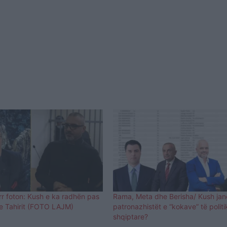
rr foton: Kush e ka radhën pas
Rama, Meta dhe Berisha/ Kush jan
e Tahirit (FOTO LAJM)
patronazhistët e “kokave” të polit
shqiptare?