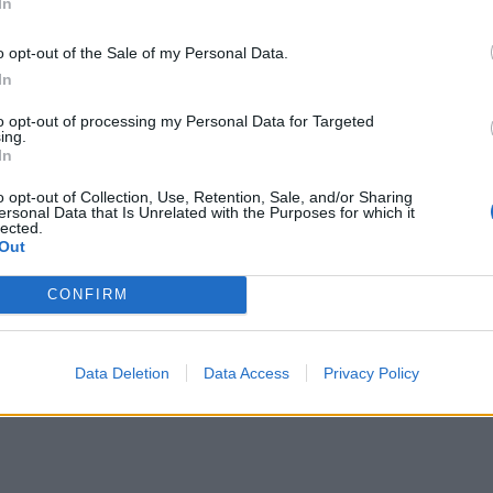
In
o opt-out of the Sale of my Personal Data.
In
to opt-out of processing my Personal Data for Targeted
ing.
In
o opt-out of Collection, Use, Retention, Sale, and/or Sharing
ersonal Data that Is Unrelated with the Purposes for which it
lected.
Out
ce që janë mësuar të shohin përgjatë këtyre 3 dekad
CONFIRM
 moderatorëve, ,betet për tu parë se kush do të “thi
Data Deletion
Data Access
Privacy Policy