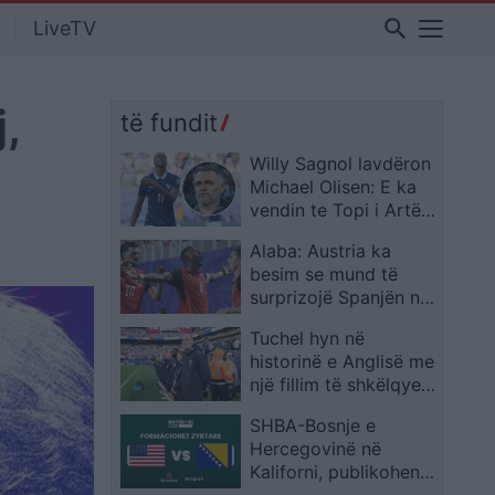
search
LiveTV
,
të fundit
Willy Sagnol lavdëron
Michael Olisen: E ka
vendin te Topi i Artë,
madje mbi Messin dhe
Alaba: Austria ka
Ronaldon
besim se mund të
surprizojë Spanjën në
Kupën e Botës
Tuchel hyn në
historinë e Anglisë me
një fillim të shkëlqyer
si përzgjedhës
SHBA-Bosnje e
Hercegovinë në
Kaliforni, publikohen
formacionet zyrtare