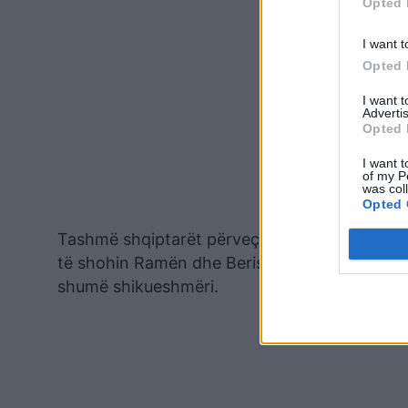
Opted 
I want t
Opted 
I want 
Advertis
Opted 
I want t
of my P
was col
Opted 
Tashmë shqiptarët përveç dy politikanëve rra
të shohin Ramën dhe Berishën edhe në rolin e
shumë shikueshmëri.