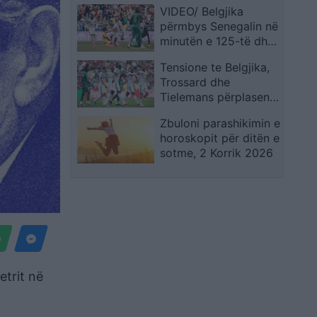
VIDEO/ Belgjika
përmbys Senegalin në
minutën e 125-të dhe
siguron biletën për në
Tensione te Belgjika,
1/8 e finales
Trossard dhe
Tielemans përplasen
gjatë sfidës
Zbuloni parashikimin e
horoskopit për ditën e
sotme, 2 Korrik 2026
etrit në