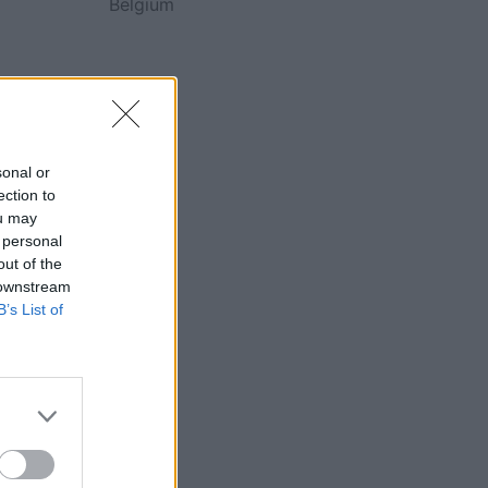
Belgium
sonal or
ection to
ou may
 personal
out of the
 downstream
B’s List of