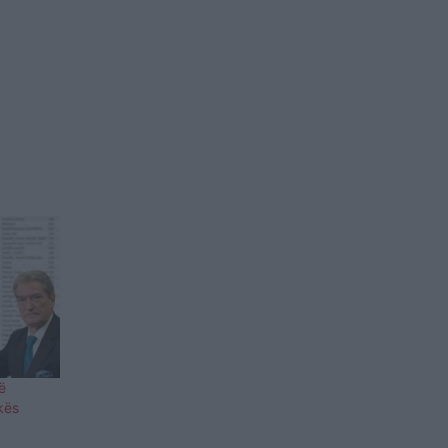
ë
ikës