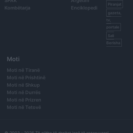
SPAK
Argetim
Piranjat
Kombëtarja
Enciklopedi
gazeta,
tv,
portale
Sali
Berisha
Moti
Moti në Tiranë
Moti në Prishtinë
Moti në Shkup
Moti në Durrës
Moti në Prizren
Moti në Tetovë
© 2003 -
2026 Të gjitha të drejtat janë të rezervuara!