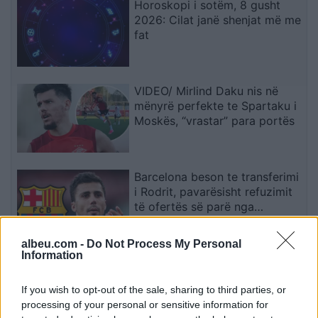
Horoskopi i sotëm, 8 gusht
2026: Cilat janë shenjat më me
fat
VIDEO/ Mirlind Daku nis në
mënyrë perfekte te Spartaku i
Moskës, “vrastar” para portës
Barcelona beson te transferimi
i Rodrit, pavarësisht refuzimit
të ofertës së parë nga
Manchester City
albeu.com -
Do Not Process My Personal
Information
Deri në 40 minuta pritje në
dalje nga Kosova, kjo është
If you wish to opt-out of the sale, sharing to third parties, or
situata në kufi
processing of your personal or sensitive information for