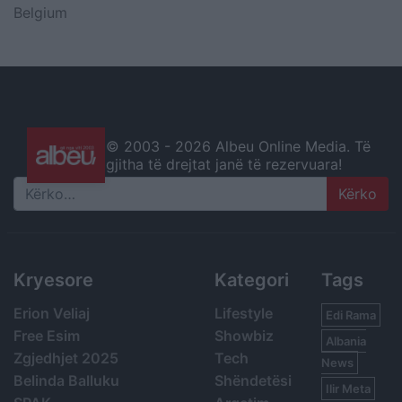
Belgium
© 2003 -
2026 Albeu Online Media. Të
gjitha të drejtat janë të rezervuara!
Search
Kryesore
Kategori
Tags
Erion Veliaj
Lifestyle
Edi Rama
Free Esim
Showbiz
Albania
Zgjedhjet 2025
Tech
News
Belinda Balluku
Shëndetësi
Ilir Meta